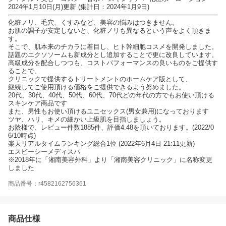
2024年1月10日(月)更新 (集計日：2024年1月9日)
化粧ノリ、毛穴、くすみなど、美容の悩みはつきません。
お肌の調子が安定しないと、化粧ノリも異なるという声をよく頂きま
す。
そこで、肌本来のチカラに着目し、ヒト幹細胞コスメを開発しました。
話題のエクソソームも新成分とし追加することで更に改良しています。
高級成分を配合しつつも、コストパフォーマンスの良いものをご提供す
ることで、
クリニックで提供するトリートメントのホームケア版として、
継続してご使用頂ける価格をご提供できるよう努めました。
20代、30代、40代、50代、60代、70代どの年代の方でもお使い頂ける
スキンケア商品です
また、男性もお使い頂けるユニセックス(男女兼用)になっております
ツヤ、ハリ、キメの細かい上級肌を目指しましょう。
お陰様で、レビュー件数1885件、評価4.48を頂いております。(2022/0
6/10時点)
楽天リアルタイムランキング総合1位 (2022年6月4日 21:11更新)
エスビーシーメディスパ
※2018年に「湘南美容外科」より「湘南美容クリニック」に名称変更
しました
商品番号：r4582162756361
商品仕様