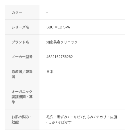
カラー
-
シリーズ名
SBC MEDISPA
ブランド名
湘南美容クリニック
メーカー型番
4582162756262
原産国／製造
日本
国
オーガニック
-
認証機関・基
準
お肌の悩み・
毛穴・黒ずみ / ニキビ / たるみ / テカリ・皮脂
効能
/ しみ / そばかす