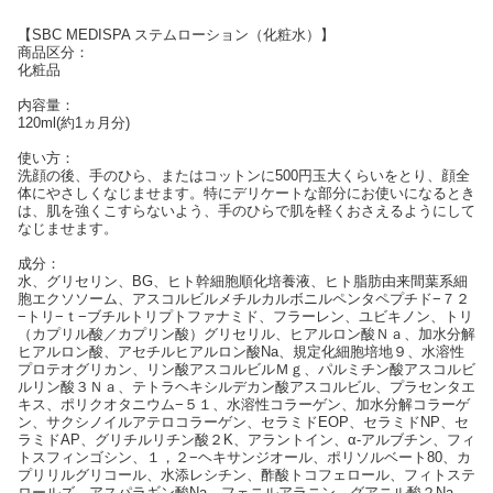
【SBC MEDISPA ステムローション（化粧水）】
商品区分：
化粧品
内容量：
120ml(約1ヵ月分)
使い方：
洗顔の後、手のひら、またはコットンに500円玉大くらいをとり、顔全
体にやさしくなじませます。特にデリケートな部分にお使いになるとき
は、肌を強くこすらないよう、手のひらで肌を軽くおさえるようにして
なじませます。
成分：
水、グリセリン、BG、ヒト幹細胞順化培養液、ヒト脂肪由来間葉系細
胞エクソソーム、アスコルビルメチルカルボニルペンタペプチド−７２
−トリ−ｔ−ブチルトリプトファナミド、フラーレン、ユビキノン、トリ
（カプリル酸／カプリン酸）グリセリル、ヒアルロン酸Ｎａ、加水分解
ヒアルロン酸、アセチルヒアルロン酸Na、規定化細胞培地９、水溶性
プロテオグリカン、リン酸アスコルビルＭｇ、パルミチン酸アスコルビ
ルリン酸３Ｎａ、テトラヘキシルデカン酸アスコルビル、プラセンタエ
キス、ポリクオタニウム−５１、水溶性コラーゲン、加水分解コラーゲ
ン、サクシノイルアテロコラーゲン、セラミドEOP、セラミドNP、セ
ラミドAP、グリチルリチン酸２K、アラントイン、α-アルブチン、フィ
トスフィンゴシン、１，２−ヘキサンジオール、ポリソルベート80、カ
プリリルグリコール、水添レシチン、酢酸トコフェロール、フィトステ
ロールズ、アスパラギン酸Na、フェニルアラニン、グアニル酸２Na、