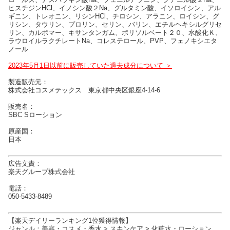
ヒスチジンHCl、イノシン酸２Na、グルタミン酸、イソロイシン、アル
ギニン、トレオニン、リシンHCl、チロシン、アラニン、ロイシン、グ
リシン、タウリン、プロリン、セリン、バリン、エチルヘキシルグリセ
リン、カルボマー、キサンタンガム、ポリソルベート２０、水酸化Ｋ、
ラウロイルラクチレートNa、コレステロール、PVP、フェノキシエタ
ノール
2023年5月1日以前に販売していた過去成分について ＞
製造販売元：
株式会社コスメテックス 東京都中央区銀座4-14-6
販売名：
SBC Sローション
原産国：
日本
広告文責：
楽天グループ株式会社
電話：
050-5433-8489
【楽天デイリーランキング1位獲得情報】
ジャンル：美容・コスメ・香水 > スキンケア > 化粧水・ローション