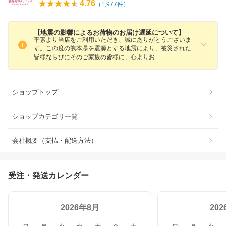
4.76
（
1,977
件）
【地震の影響によるお荷物のお届け遅延について】
平素より当店をご利用いただき、誠にありがとうございま
す。この度の熊本県を震源とする地震により、被災された
皆様ならびにそのご家族の皆様に、心より
お
ショップトップ
ショップカテゴリ一覧
会社概要（支払・配送方法）
受注・発送カレンダー
2026年8月
20