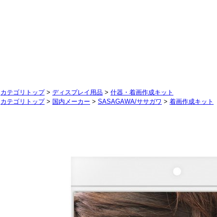
カテゴリトップ
>
ディスプレイ用品
>
什器・着画作成キット
カテゴリトップ
>
国内メーカー
>
SASAGAWA/ササガワ
>
着画作成キット