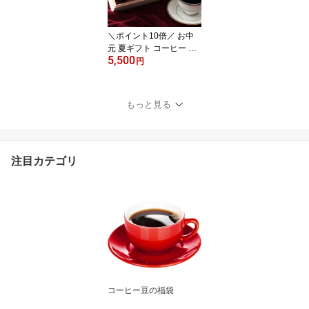
クトグラインダー 後継機
【RD】 【TS】
＼ポイント10倍／ お中
元 夏ギフト コーヒー 澤
5,500
井珈琲 送料無料 コーヒ
円
ーギフト【ソーシャルギ
フト対応】 珈琲 プレゼ
ント "お洒落な樽缶を木
もっと見る
箱に詰めたワンランク上
の贈り物" 澤井珈琲 300g
×2種 樽缶入り木箱 高級
夏のギフト お中元ギフト
注目カテゴリ
【RD】 【TS】
コーヒー豆の福袋