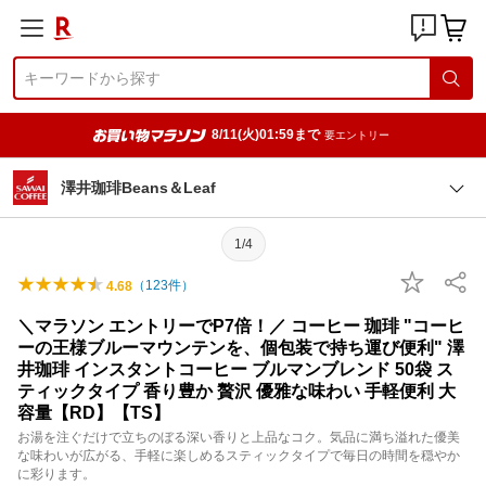
8/11(火)01:59まで
要エントリー
澤井珈琲Beans＆Leaf
1/4
（
123
件）
4.68
＼マラソン エントリーでP7倍！／ コーヒー 珈琲 "コーヒ
ーの王様ブルーマウンテンを、個包装で持ち運び便利" 澤
井珈琲 インスタントコーヒー ブルマンブレンド 50袋 ス
ティックタイプ 香り豊か 贅沢 優雅な味わい 手軽便利 大
容量【RD】【TS】
お湯を注ぐだけで立ちのぼる深い香りと上品なコク。気品に満ち溢れた優美
な味わいが広がる、手軽に楽しめるスティックタイプで毎日の時間を穏やか
に彩ります。