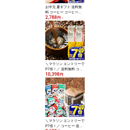
お中元 夏ギフト 送料無
料 コーヒー コーヒー豆
2,788
コーヒー粉 珈琲豆 豆の
円
～
まま "グルメ大賞9度受賞
の1番選ばれるコーヒー
セット" 澤井珈琲 1kg 2k
g 3kg 抱えきれないコー
ヒー福袋 フォルティシモ
ビクトリー 夏のギフト
お中元ギフト 【RD】
【TS】
＼マラソン エントリーで
P7倍！／ 送料無料 コー
10,398
ヒー コーヒー豆 珈琲豆
円
豆のまま コーヒー粉 "お
うちカフェを格上げする
プレミアム2種飲み比べ"
澤井珈琲 金と銀のブレン
ド ソルブレンド ルナブ
レンド 400g×4袋 ワンラ
ンク上 贅沢 【RD】 【T
S】
＼マラソン エントリーで
P7倍！／ コーヒー 送料