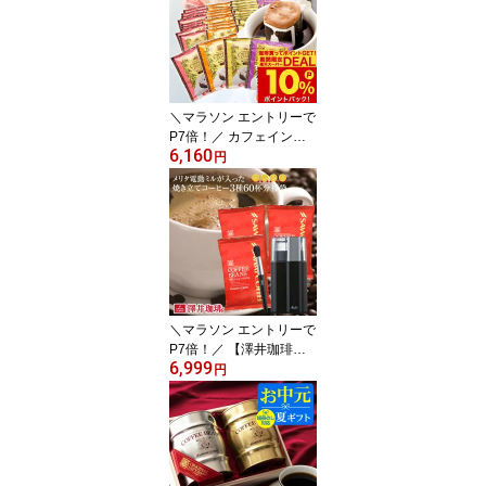
呼ばれる看板メニュー"
澤井珈琲 1kg 2kg やくも
ブレンド やくも濃い味
福袋 セット 良い香り コ
ク深い【RD】【TS】
＼マラソン エントリーで
P7倍！／ カフェインレ
6,160
ス コーヒー 珈琲 ドリッ
円
プバッグ "お得な福袋！
デカフェ でもしっかり美
味しいノンカフェイン
。" 澤井珈琲 ドリップコ
ーヒー マンデリン・ブラ
ジル・モカ・ブレンド4
種 飲み比べ セット【R
D】【TS】
＼マラソン エントリーで
P7倍！／ 【澤井珈琲】 5
6,999
分で実感！挽きたて電動
円
ミルが入った焼きたてコ
ーヒー福袋 77（珈琲/コ
ーヒー豆 コーヒー粉/珈
琲豆/ミル/メリタ/バリエ
ピアッツァ） 楽天 セレ