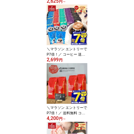
2,625
無料 ドリップバッグ コ
円
～
ーヒー 珈琲 "楽天グルメ
大賞受賞！レビューで大
絶賛◎ドリップパックを
飲み比べ" 澤井珈琲 ドリ
ップコーヒー 100袋/150
袋/200袋 ライト マイル
ド ビター 大容量 【RD】
【TS】
＼マラソン エントリーで
P7倍！／ コーヒー 送料
2,699
無料 ドリップバッグ コ
円
ーヒー 珈琲 "すっきり、
甘く、濃厚に。楽しいド
リップパック6種アソー
ト" 澤井珈琲 ドリップコ
ーヒー 52袋 飲み比べ お
試し 福袋 セット マイル
ド・やくも・ブルマン
【RD】 【TS】
＼マラソン エントリーで
P7倍！／ 送料無料 コー
4,200
ヒー コーヒー豆 コーヒ
円
～
ー粉 珈琲豆 豆のまま
「これぞ澤井珈琲」って