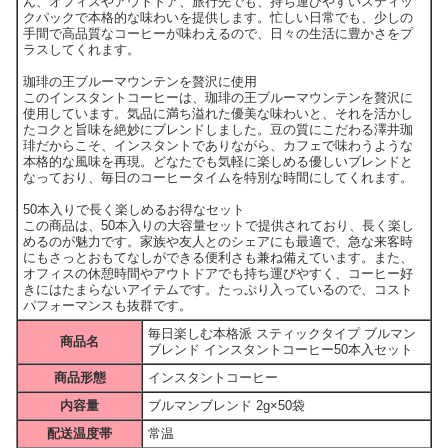
ん、オフィスやアウトドア、旅行先でも、持ち運びやすいスティッ
クパックで本格的な味わいを提供します。忙しい日常でも、少しの
手間で高品質なコーヒーが味わえるので、日々の生活に豊かさをプ
ラスしてくれます。
珈琲の王ブルーマウンテンを贅沢に使用
このインスタントコーヒーは、珈琲の王ブルーマウンテンを贅沢に
使用しています。気品に満ち溢れた優美な味わいと、それを活かし
たコクと旨味を絶妙にブレンドしました。豆の質にこだわる澤井珈
琲だからこそ、インスタントでありながら、カフェで味わうような
本格的な風味を再現。どなたでも気軽に楽しめる優しいブレンドと
なっており、毎日のコーヒータイムを特別な時間にしてくれます。
50本入りで長く楽しめるお得なセット
この商品は、50本入りの大容量セットで提供されており、長く楽し
めるのが魅力です。家族や友人とのシェアにも最適で、急な来客時
にもさっとおもてなしができる便利さも兼ね備えています。また、
オフィスの休憩時間やアウトドアでも持ち運びやすく、コーヒー好
きにはたまらないアイテムです。たっぷり入っているので、コスト
パフォーマンスも抜群です。
毎日楽しむ本格派 スティックタイプ ブルマン
商品名
ブレンド インスタントコーヒー50本入セット
商品形態
インスタントコーヒー
内容量
ブルマンブレンド 2g×50袋
配送温度帯
常温