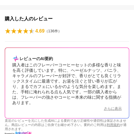
購入した人のレビュー
4.69
（
136
件）
レビューのAI要約
購入者はこのフレーバーコーヒーセットの多様な香りと味
を高く評価しています。特に、ヘーゼルナッツ、バニラ、
キャラメルのフレーバーが好評で、香りがとても良くリラ
ックスタイムに最適です。お湯を注ぐと甘い香りが広が
り、まるでカフェにいるかのような気分を楽しめます。ま
た、手軽に淹れられる点も人気です。一部の購入者から
は、フレーバーの強さやコーヒー本来の味に関する指摘が
あります。
さらに表示
直近のレビューを元にした生成AIによる要約であり正確性や適切性は保証されませ
ん。商品レビューの内容はご自身でお確かめ下さい。要約のご利用は
利用規約
が適
用されます。