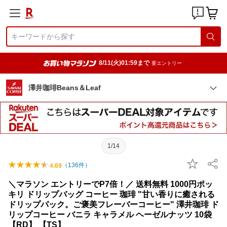
8/11(火)01:59まで
要エントリー
澤井珈琲Beans＆Leaf
1/14
（
136
件）
4.69
＼マラソン エントリーでP7倍！／ 送料無料 1000円ポッ
キリ ドリップバッグ コーヒー 珈琲 "甘い香りに癒される
ドリップパック。ご褒美フレーバーコーヒー" 澤井珈琲 ド
リップコーヒー バニラ キャラメル ヘーゼルナッツ 10袋
【RD】 【TS】