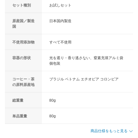
セット種別
お試しセット
原産国／製造
日本国内製造
国
不使用添加物
すべて不使用
容器の形状
光を遮り・香り逃さない、窒素充填アルミ袋
個包装
コーヒー・茶
ブラジル ベトナム エチオピア コロンビア
の原料原産地
総重量
80g
単品重量
80g
商品仕様をもっと見る