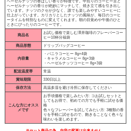
ヘーゼルナッツの香ばしい香りが特徴です。中煎りのコーヒー豆と
ヘーゼルナッツの香りが絶妙にマッチして、焼き立て感を引き出し
ています。ナッツのクセが少なく、誰でも楽しみやすいコーヒーに
仕上がっています。カリカリとしたナッツの風味が、毎日のコーヒ
ータイムを特別なものに変えてくれます。朝の目覚めや午後のひと
ときにぴったりのコーヒーです。
お試し価格で楽しむ澤井珈琲のフレーバーコー
商品名
ヒー10杯分福袋
商品形態
ドリップバッグコーヒー
・バニラコーヒー 8g×4袋
内容量
・キャラメルコーヒー 8g×3袋
・ヘーゼルナッツコーヒー 8g×3袋
配送温度帯
常温
賞味期限
330日以上
保存方法
高温多湿を避け冷所に保存してください
お手頃価格で楽しみたい方: コお試しセットと
してもお得で、初めての方でも手軽に試せる価
こんな方にオスス
格
メです
色々なフレーバーを試してみたい方: 3種類の香
りを手軽に試せるので、飽きることなく色々な
味わいを楽しめます。
※セット商品の為、内容の変更は出来ません。