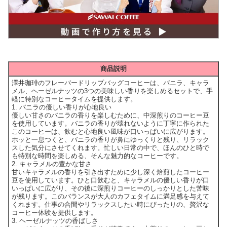
商品説明
澤井珈琲のフレーバードリップバッグコーヒーは、バニラ、キャラ
メル、ヘーゼルナッツの3つの美味しい香りを楽しめるセットで、手
軽に特別なコーヒータイムを提供します。
1. バニラの優しい香りが心地良い
優しい甘さのバニラの香りを楽しむために、中深煎りのコーヒー豆
を使用しています。バニラの香りが壊れないように丁寧に作られた
このコーヒーは、飲むと心地良い風味が口いっぱいに広がります。
ホッと一息つくと、バニラの香りが鼻にゆっくりと残り、リラック
スした気分にさせてくれます。忙しい日常の中で、ほんのひと時で
も特別な時間を楽しめる、そんな魅力的なコーヒーです。
2. キャラメルの豊かな甘さ
甘いキャラメルの香りを引き出すために少し深く焙煎したコーヒー
豆を使用しています。ひと口飲むと、キャラメルの優しい香りが口
いっぱいに広がり、その後に深煎りコーヒーのしっかりとした苦味
が残ります。このバランスが大人のカフェタイムに満足感を与えて
くれます。仕事の合間やリラックスしたい時にぴったりの、贅沢な
コーヒー体験を提供します。
3. ヘーゼルナッツの香ばしさ