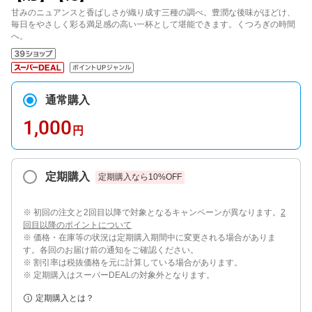
甘みのニュアンスと香ばしさが織り成す三種の調べ。豊潤な後味がほどけ、
毎日をやさしく彩る満足感の高い一杯として堪能できます。くつろぎの時間
へ。
通常購入
1,000
円
定期購入
定期購入なら
10
%OFF
※ 初回の注文と2回目以降で対象となるキャンペーンが異なります。
2
回目以降のポイントについて
※ 価格・在庫等の状況は定期購入期間中に変更される場合がありま
す。各回のお届け前の通知をご確認ください。
※ 割引率は税抜価格を元に計算している場合があります。
※ 定期購入はスーパーDEALの対象外となります。
定期購入とは？