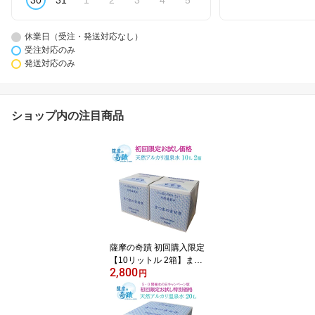
30
31
1
2
3
4
5
休業日（受注・発送対応なし）
受注対応のみ
発送対応のみ
ショップ内の注目商品
薩摩の奇蹟 初回購入限定
【10リットル 2箱】まず
2,800
はお試し シリカ 74mg/L
円
天然 アルカリ 温泉水 薩
摩の奇蹟 美味しい 水割
りに 薩摩の奇跡 メタケ