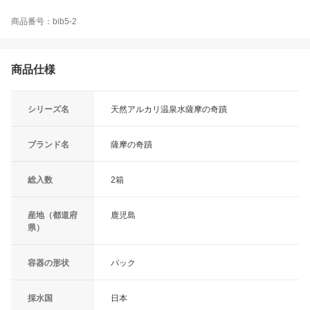
商品番号：bib5-2
商品仕様
シリーズ名
天然アルカリ温泉水薩摩の奇蹟
ブランド名
薩摩の奇蹟
総入数
2箱
産地（都道府
鹿児島
県）
容器の形状
パック
採水国
日本