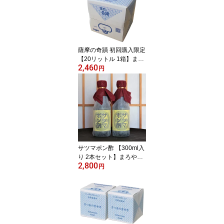
イ酸 薩摩の奇跡 さつま
のきせき 天然水 軟水 硬
度0.6
薩摩の奇蹟 初回購入限定
【20リットル 1箱】まず
2,460
はお試し シリカ 74mg/L
円
天然 アルカリ 温泉水 薩
摩の奇蹟 美味しい 水割
りに 薩摩の奇跡 メタケ
イ酸 薩摩の奇跡 さつま
のきせき 天然水 軟水 硬
度0.6
サツマポン酢 【300ml入
り 2本セット】まろやか
2,800
ポン酢 飲み干したくなる
円
美味さ 鹿児島屋台村sats
uma 使用ぽん酢 薩摩の
奇蹟温泉水仕込みポン酢
鹿児島のお土産や贈り物
などにも