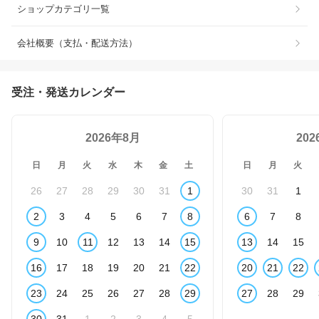
ショップカテゴリ一覧
会社概要（支払・配送方法）
受注・発送カレンダー
2026年8月
20
日
月
火
水
木
金
土
日
月
火
26
27
28
29
30
31
1
30
31
1
2
3
4
5
6
7
8
6
7
8
9
10
11
12
13
14
15
13
14
15
16
17
18
19
20
21
22
20
21
22
23
24
25
26
27
28
29
27
28
29