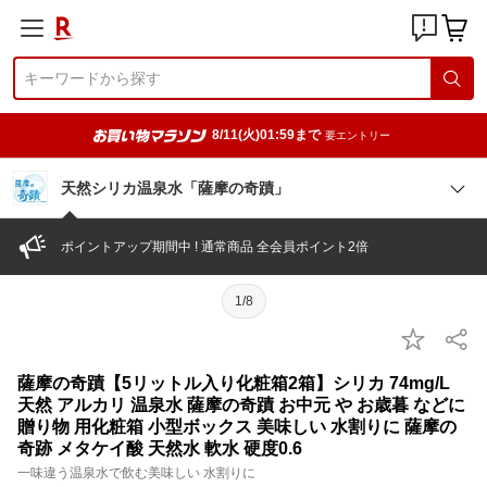
8/11(火)01:59まで
要エントリー
天然シリカ温泉水「薩摩の奇蹟」
ポイントアップ期間中 ! 通常商品 全会員ポイント2倍
1/8
薩摩の奇蹟【5リットル入り化粧箱2箱】シリカ 74mg/L
天然 アルカリ 温泉水 薩摩の奇蹟 お中元 や お歳暮 などに
贈り物 用化粧箱 小型ボックス 美味しい 水割りに 薩摩の
奇跡 メタケイ酸 天然水 軟水 硬度0.6
一味違う温泉水で飲む美味しい 水割りに