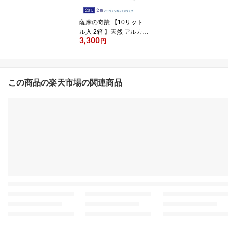
薩摩の奇蹟 【10リット
ル入 2箱 】天然 アルカリ
3,300
温泉水 薩摩の奇蹟 美味
円
しい 水割りに 薩摩の奇
跡 メタケイ酸 薩摩の奇
跡 さつまのきせき 天然
水 軟水 硬度0.6 ミネラル
この商品の楽天市場の関連商品
ウォーター シリカ水 バ
ックインボックス