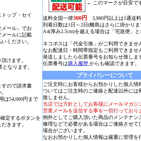
← このマークが目安で
ストップ・セイ
300円
送料全国一律
3,980円以上は1通送
到着日数は1日～2日(離島はさらに掛かりま
せメール」でお
A4(厚み2.5cm)を越える場合は「宅急便」
でメールに記載
払いください。
ネコポスは「代金引換」がご利用できませ
なお配達日・時間帯指定もご利用できませ
発送しましたら伝票番号をお知らせ致しま
支払い頂けます。
伝票番号は
購入履歴
からも確認できます。
必要となります。
プライバシーについて
ご注文時にお客様からお預かりした個人情
ますので請求書
ついてはご注文時のご連絡と配達以外には
い。
致しません。
は54,000円まで
当店では方針としてお客様にメールマガジ
営業メールを送信する事を一切行っており
例外としてご購入頂いた商品のメンテナン
文を確定するボタンを
修理などで必要がある場合はご連絡させて
ただきます。
場合がございます。
なおお預かりした個人情報は厳重に管理を