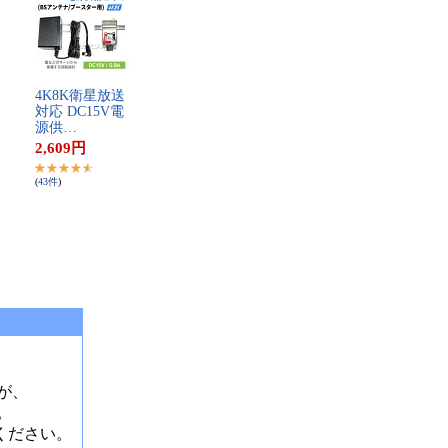
4​K​8​K​衛​星​放​送​
対​応​ ​D​C​1​5​V​電​
源​供​…
2,609
円
(
43
件
)
が、
。
ください。