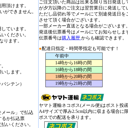
ご注文頂いた商品は出来る限り当日発送し
利用頂けます。
が夕方以降のご注文は翌営業日に発送して
割払いができません。
ただし品切れ等でメールにて別途発送日を
させて頂く場合がございます。
一部メーカー直送となる場合がございます
用しています。
発送後伝票番号はメールにてお知らせしま
払いください。
伝票番号は
購入履歴
からも確認できます。
となります。
●
配達日指定・時間帯指定も可能です！
午前中
14時から16時の間
す。
16時から18時の間
願いします。
18時から20時の間
19時から21時の間
チバシテン）
ヤマト運輸ネコポス(メール便)はポスト投
A4サイズで厚み2.5cm以内に収まる場合に
せメール」で払込
ポスでの配送を承ります。
するか払込票
支払いください。