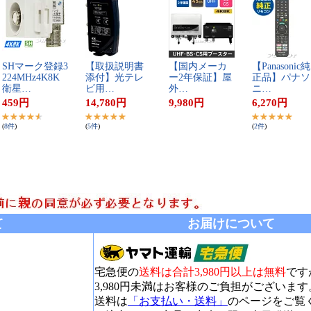
S​H​マ​ー​ク​登​録​3​
【​取​扱​説​明​書​
【​国​内​メ​ー​カ​
【​P​a​n​a​s​o​n​i​c​純​
2​2​4​M​H​z​4​K​8​K​
添​付​】​光​テ​レ​
ー​2​年​保​証​】​屋​
正​品​】​パ​ナ​ソ​
衛​星​…
ビ​用​…
外​…
ニ​…
459
円
14,780
円
9,980
円
6,270
円
(
8
件
)
(
5
件
)
(
2
件
)
て
お届けについて
宅急便の
送料は合計3,980円以上は無料
です
3,980円未満はお客様のご負担がございます
送料は
「お支払い・送料」
のページをご覧