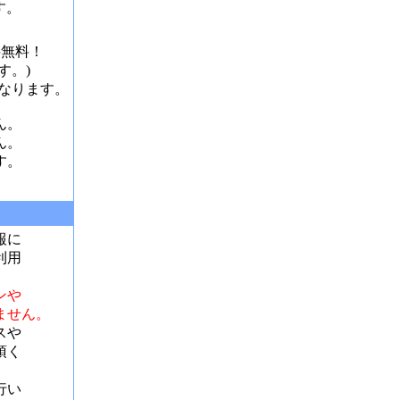
す。
料無料！
す。)
となります。
ん。
ん。
す。
報に
利用
ンや
ません。
スや
頂く
行い