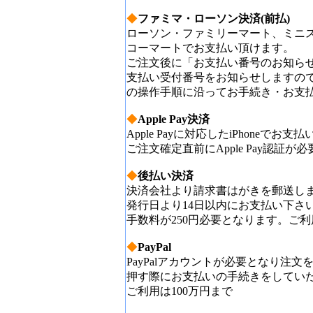
◆
ファミマ・ローソン決済(前払)
ローソン・ファミリーマート、ミニ
コーマートでお支払い頂けます。
ご注文後に「お支払い番号のお知ら
支払い受付番号をお知らせしますの
の操作手順に沿ってお手続き・お支
◆
Apple Pay決済
Apple Payに対応したiPhoneでお
ご注文確定直前にApple Pay認証が
◆
後払い決済
決済会社より請求書はがきを郵送し
発行日より14日以内にお支払い下さ
手数料が250円必要となります。ご利用
◆
PayPal
PayPalアカウントが必要となり注
押す際にお支払いの手続きをしてい
ご利用は100万円まで