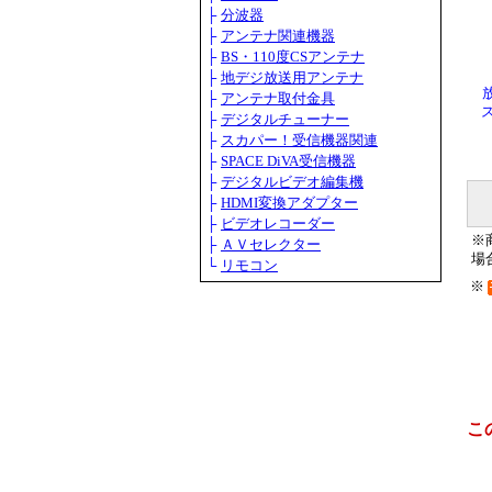
├
分波器
├
アンテナ関連機器
├
BS・110度CSアンテナ
├
地デジ放送用アンテナ
├
アンテナ取付金具
ス
├
デジタルチューナー
├
スカパー！受信機器関連
├
SPACE DiVA受信機器
├
デジタルビデオ編集機
├
HDMI変換アダプター
├
ビデオレコーダー
※
├
ＡＶセレクター
場
└
リモコン
※
こ