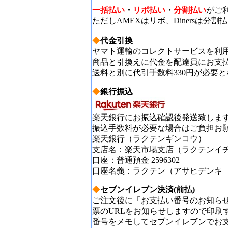
一括払い
・
リボ払い
・
分割払い
がご
ただしAMEXはリボ、Dinersは分
◆
代金引換
ヤマト運輸のコレクトサービスを利
商品と引換えに代金を配達員にお支
送料と別に代引手数料330円が必要
◆
銀行振込
楽天銀行にお振込確認後発送致しま
振込手数料が必要な場合はご負担お
楽天銀行（ラクテンギンコウ）
支店名：楽天市場支店（ラクテンイ
口座：普通預金 2596302
口座名義：ラクテン（アサヒデンキ
◆
セブンイレブン決済(前払)
ご注文後に「お支払い番号のお知ら
票のURLをお知らせしますので印刷
番号をメモしてセブンイレブンでお