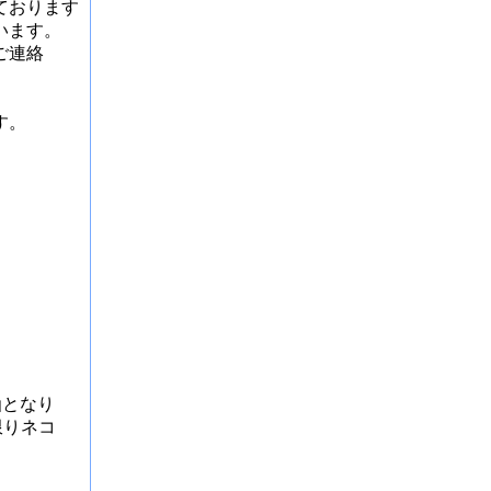
ております
います。
ご連絡
。
す。
函となり
限りネコ