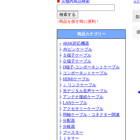
■
店舗内商品検索
カテ
並
↑商品を探す時に便利！
商品カテゴリー
┌
4K8K対応機器
├
AVピンケーブル
├
Ｓ端子ケーブル
├
Ｄ端子ケーブル
├
D端子-コンポーネントケーブル
├
コンポーネントケーブル
├
HDMIケーブル
├
ｉ リンクケーブル
├
光デジタル音声ケーブル
├
アンテナ接続ケーブル
├
LANケーブル
├
アクセサリーケーブル
├
同軸ケーブル・コネクター関連
├
分配器
├
分岐器
├
ブースター
├
ミキサー