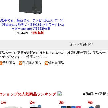
放送中でも、録画でも、テレビは見たいデバイ
でPanasonic 地デジ・BS/CSネットワークレコ
ーダー miyotto UN-ST20A-H
59,944円
送料無料
1件 ～ 4件 (全 4件)
商品ページの更新が定期的に行われているため、検索結果が実際の商品ペー
合がございます。ご注意ください。
予約商品
定期購入商品
頒布会商品
のショップの人気商品ランキング
8月8日(土)更新
1
2
3
4
位
位
位
位