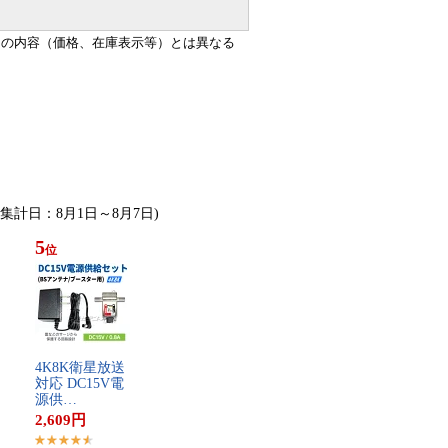
ジの内容（価格、在庫表示等）とは異なる
 (集計日：8月1日～8月7日)
5
位
4​K​8​K​衛​星​放​送​
対​応​ ​D​C​1​5​V​電​
源​供​…
2,609
円