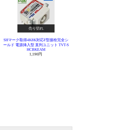
売り切れ
SHマーク取得4K8K対応F型接栓完全シ
ールド 電源挿入型 直列ユニット TVT-S
HCBKEAM
1,190円