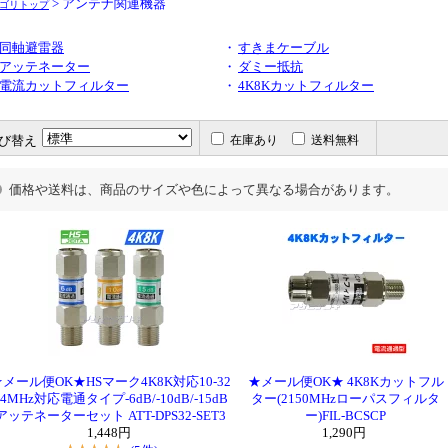
> アンテナ関連機器
ゴリトップ
同軸避雷器
・
すきまケーブル
アッテネーター
・
ダミー抵抗
電流カットフィルター
・
4K8Kカットフィルター
び替え
在庫あり
送料無料
価格や送料は、商品のサイズや色によって異なる場合があります。
★メール便OK★HSマーク4K8K対応10-32
★メール便OK★ 4K8Kカットフル
24MHz対応電通タイプ-6dB/-10dB/-15dB
ター(2150MHzローパスフィルタ
アッテネーターセット ATT-DPS32-SET3
ー)FIL-BCSCP
1,448円
1,290円