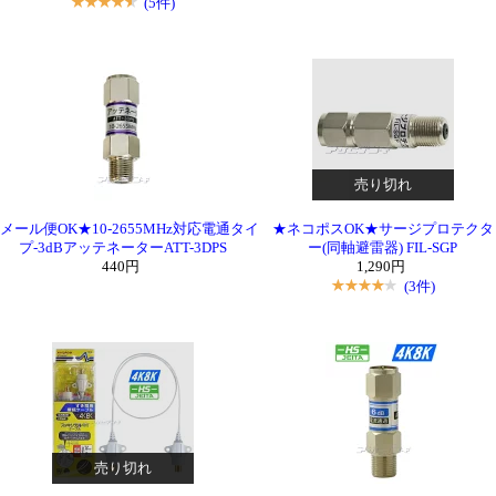
(5件)
売り切れ
メール便OK★10-2655MHz対応電通タイ
★ネコポスOK★サージプロテクタ
プ-3dBアッテネーターATT-3DPS
ー(同軸避雷器) FIL-SGP
440円
1,290円
(3件)
売り切れ