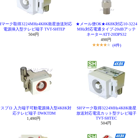
Hマーク取得3224MHz4K8K衛星放送対応
★メール便OK★4K8K対応10-3224
電源挿入型テレビ端子 TVT-SHTEP
MHz対応電通タイプ-20dBアッテ
504円
ネーターATT-20DPS32
498円
(4件)
マスプロ 入力端子可動電源挿入型4K8K対
SHマーク取得3224MHz4K8K衛星
応テレビ端子 DWKTDM
放送対応電流カット型テレビ端子
TVT-SHTEC
1,490円
504円