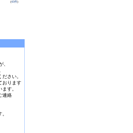
(
43
件
)
が、
。
ください。
ております
います。
ご連絡
。
す。