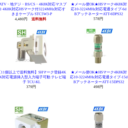
ATV・地デジ・BS/CS・4K8K対応マスプ
★メール便OK★HSマーク4K8K対
ロ 4K8K対応HSマーク付3224MHz対応す
応10-3224MHz対応電通タイプ-6d
きまケーブル STC5W3-P
BアッテネーターATT-6DPS32
578円
4,480円
送料無料
【11個以上で送料無料】SHマーク登録4K
★メール便OK★HSマーク4K8K対
8K対応電源挿入型入力端子可動 テレビ端
応10-3224MHz対応電通タイプ-15d
子 TCU-KL
BアッテネーターATT-15DPS32
379円
498円