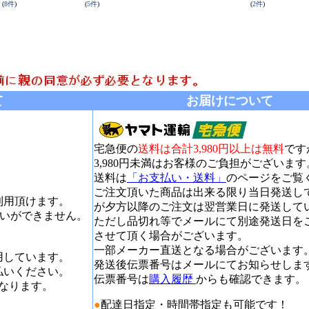
(
8
件
)
(
5
件
)
(
2
件
)
て
お届けについて
宅急便の
送料は合計3,980円以上は無料
です
3,980円未満はお客様のご負担がございます
送料は
「お支払い・送料」
のページをご覧
ご注文頂いた商品は出来る限り当日発送し
利用頂けます。
が夕方以降のご注文は翌営業日に発送して
割払いができません。
ただし品切れ等でメールにて別途発送日を
させて頂く場合がございます。
一部メーカー直送となる場合がございます
用しています。
発送後伝票番号はメールにてお知らせしま
払いください。
伝票番号は
購入履歴
からも確認できます。
となります。
●
配達日指定・時間帯指定も可能です！