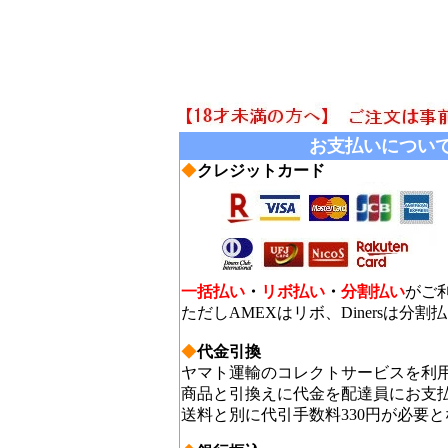
お支払いについ
◆
クレジットカード
一括払い
・
リボ払い
・
分割払い
がご
ただしAMEXはリボ、Dinersは分
◆
代金引換
ヤマト運輸のコレクトサービスを利
商品と引換えに代金を配達員にお支
送料と別に代引手数料330円が必要