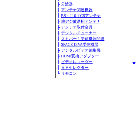
├
分波器
├
アンテナ関連機器
├
BS・110度CSアンテナ
├
地デジ放送用アンテナ
├
アンテナ取付金具
├
デジタルチューナー
├
スカパー！受信機器関連
├
SPACE DiVA受信機器
├
デジタルビデオ編集機
├
HDMI変換アダプター
├
ビデオレコーダー
★
├
ＡＶセレクター
└
リモコン