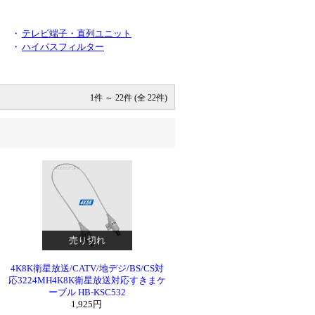
・
テレビ端子・直列ユニット
・
ハイパスフィルター
1件 ～ 22件 (全 22件)
売り切れ
4K8K衛星放送/CATV/地デジ/BS/CS対
応3224MH4K8K衛星放送対応すきまケ
ーブル HB-KSC532
1,925円