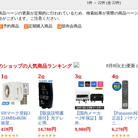
1件 ～ 22件 (全 22件)
商品ページの更新が定期的に行われているため、検索結果が実際の商品ペー
合がございます。ご注意ください。
予約商品
定期購入商品
頒布会商品
のショップの人気商品ランキング
8月8日(土)更新
1
2
3
4
位
位
位
位
S​H​マ​ー​ク​登​録​3​
【​取​扱​説​明​書​
【​国​内​メ​ー​カ​
【​P​a​n​a​s​o​n​i​c​純​
2​2​4​M​H​z​4​K​8​K​
添​付​】​光​テ​レ​
ー​2​年​保​証​】​屋​
正​品​】​パ​ナ​ソ​
衛​星​…
ビ​用​…
外​…
ニ​…
459
円
14,780
円
9,980
円
6,270
円