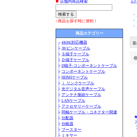
■
店舗内商品検索
カテ
・
・
↑商品を探す時に便利！
・
商品カテゴリー
┌
4K8K対応機器
並
├
AVピンケーブル
├
Ｓ端子ケーブル
├
Ｄ端子ケーブル
├
D端子-コンポーネントケーブル
├
コンポーネントケーブル
├
HDMIケーブル
├
ｉ リンクケーブル
├
光デジタル音声ケーブル
├
アンテナ接続ケーブル
├
LANケーブル
├
アクセサリーケーブル
├
同軸ケーブル・コネクター関連
├
分配器
├
分岐器
├
ブースター
├
ミキサー