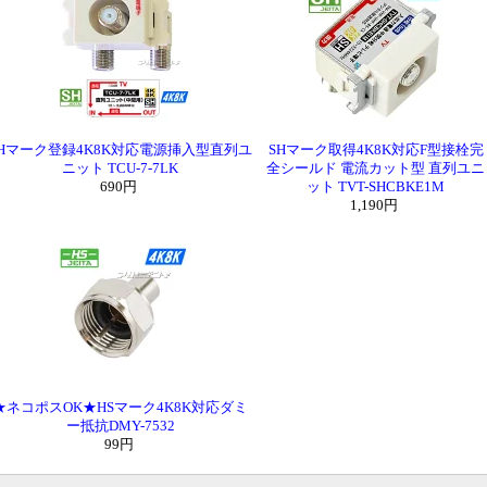
SHマーク登録4K8K対応電源挿入型直列ユ
SHマーク取得4K8K対応F型接栓完
ニット TCU-7-7LK
全シールド 電流カット型 直列ユニ
690円
ット TVT-SHCBKE1M
1,190円
★ネコポスOK★HSマーク4K8K対応ダミ
ー抵抗DMY-7532
99円