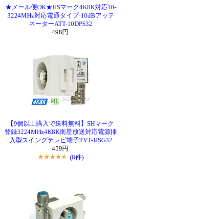
★メール便OK★HSマーク4K8K対応10-
3224MHz対応電通タイプ-10dBアッテ
ネーターATT-10DPS32
498円
【9個以上購入で送料無料】SHマーク
登録3224MHz4K8K衛星放送対応電源挿
入型スイングテレビ端子TVT-JJSG32
459円
(8件)