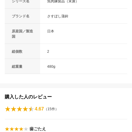
シリーズ名
魚肉練製品（末廣）
ブランド名
さすぼし蒲鉾
原産国／製造
日本
国
総個数
2
総重量
480g
購入した人のレビュー
4.67
（
15
件）
歯ごたえ