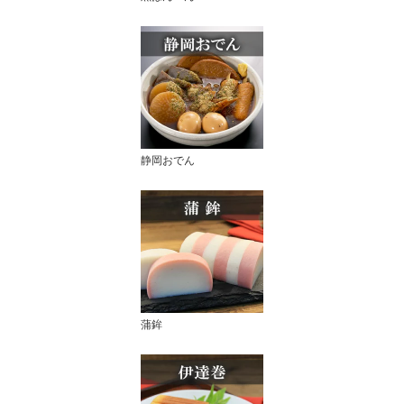
静岡おでん
蒲鉾