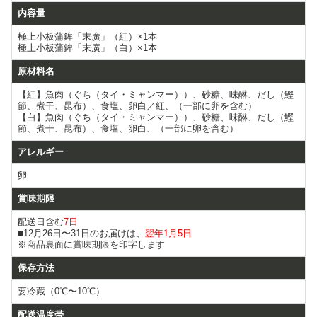
内容量
極上小板蒲鉾「末廣」（紅）×1本
極上小板蒲鉾「末廣」（白）×1本
原材料名
【紅】魚肉（ぐち（タイ・ミャンマー））、砂糖、味醂、だし（鰹
節、煮干、昆布）、食塩、卵白／紅、（一部に卵を含む）
【白】魚肉（ぐち（タイ・ミャンマー））、砂糖、味醂、だし（鰹
節、煮干、昆布）、食塩、卵白、（一部に卵を含む）
アレルギー
卵
賞味期限
配送日含む
7日
■12月26日〜31日のお届けは、
翌年1月5日
※商品裏面に賞味期限を印字します
保存方法
要冷蔵（0℃〜10℃）
配送温度帯