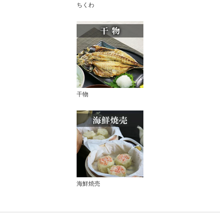
ちくわ
干物
海鮮焼売