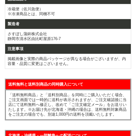
冷蔵便（佐川急便）
※冷凍商品とは、同梱不可
製造者
さすぼし蒲鉾株式会社
静岡市清水区由比町屋原176-7
注意事項
掲載画像と実際の商品パッケージが異なる場合がございますが、内
容量・品質に変更はございません。
送料無料と送料別商品の同時購入について
「送料無料商品」と「送料別商品」を同時にご購入いただく場合、
ご注文画面では一時的に送料が表示されますが、ご注文確認後に当
店にて送料無料へ修正し、改めて「ご注文確定メール」をお送りい
たします。※お届け先が北海道・沖縄の場合は、送料無料対象商品
をご注文の場合でも、別途1,000円の送料を頂戴いたします。
北海道・沖縄県・一部離島への配送について