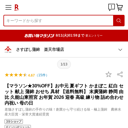
8/11(火)01:59まで
要エントリー
さすぼし蒲鉾 楽天市場店
1/13
（
15
件）
4.67
【マラソン★30%OFF】お中元 夏ギフト かまぼこ 紅白 セ
ット 献上 蒲鉾 おせち 具材 【送料無料】 末廣蒲鉾 静岡 由
比 久能山東照宮 お年賀 2026 迎春 高級 練り物 詰め合わせ
内祝い 母の日
老舗さすぼし蒲鉾の手作りの味！創業から守り続ける味・極上蒲鉾 農林水
産大臣賞・栄誉大賞連続受賞