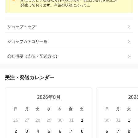
をはじめとする地域でお荷物の集荷・配送に遅れや停止が
発生しております。今後の状況によっ
て
ショップトップ
ショップカテゴリ一覧
会社概要（支払・配送方法）
受注・発送カレンダー
2026年8月
20
日
月
火
水
木
金
土
日
月
火
26
27
28
29
30
31
1
30
31
1
2
3
4
5
6
7
8
6
7
8