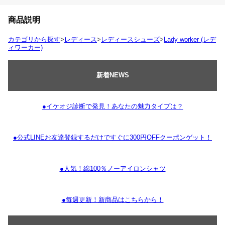
商品説明
カテゴリから探す
>
レディース
>
レディースシューズ
>
Lady worker (レデ
ィワーカー)
新着NEWS
●イケオジ診断で発見！あなたの魅力タイプは？
●公式LINEお友達登録するだけですぐに300円OFFクーポンゲット！
●人気！綿100％ノーアイロンシャツ
●毎週更新！新商品はこちらから！