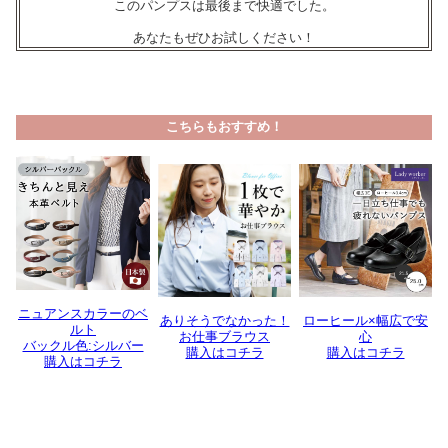
このパンプスは最後まで快適でした。
あなたもぜひお試しください！
こちらもおすすめ！
ニュアンスカラーのベ
ありそうでなかった！
ローヒール×幅広で安
ルト
お仕事ブラウス
心
バックル色:シルバー
購入はコチラ
購入はコチラ
購入はコチラ