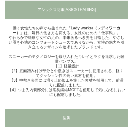
アシックス商事[ASICSTRADING]
働く女性たちの声から生まれた
「Lady worker（レディワーカ
ー）」
は、毎日の働き方を変える、女性のための「仕事靴」。
やわらかで繊細な女性の足の、本来あるべき姿を目指した、やさし
い履き心地のコンフォートシューズでありながら、女性の魅力を引
き立てるデザインを追求したブランドです。
スニーカーのテクノロジーを取り入れたキレイとラクを追求した軽
量パンプス。
【1】軽量設計
【2】底面踏み付け部分と中敷きはスニーカーに使用される、軽く
てクッション性の高い素材を使用。
【3】中敷き表面には滑り止め加工を施した素材を採用して、前滑
りに配慮しました。
【4】つま先内装部分には消臭繊維MOFFを使用して気になるにおい
にも配慮しました。
型番