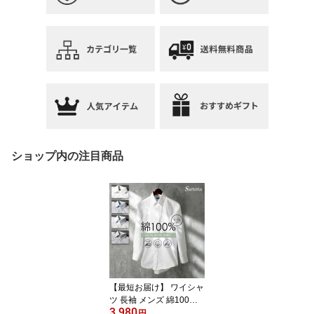
ショップ内の注目商品
【最短お届け】 ワイシャ
ツ 長袖 メンズ 綿100%
3,980
ノーアイロン シャツ コ
円