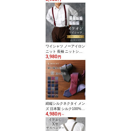
ットン ノンアイロン 男
性 仕事 営業 ビジネス 通
勤 フォーマル 冠婚葬祭
結婚式 二次会 スリム 大
きいサイズ カッターシャ
ツ 50代 60代 春 夏 秋 冬
肌に優しい 通気性 [洗濯
後返品OK] 父の日
ワイシャツ ノーアイロン
ニット 長袖 ニットシャ
3,980
ツ スリム まるでポロシ
円
ャツ 一生 ノーアイロン
洗濯後返品OK 形態安定
ストレッチ ニット 生地
メンズ カッターシャツ
ノンアイロンシャツ ビジ
ネス 仕事 白 ホワイト 標
準体 細身体 父の日 実用
的
紺縦シルクネクタイ メン
ズ 日本製 シルク100%
4,980
紺色 上品 高級 光沢 プレ
円
～
ゼント ギフト おしゃれ
彼氏 友達 誕生日 ドット
ストライプ ネイビー 青