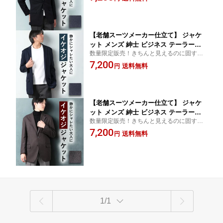
冬 春夏 オールシーズン お洒落 背抜き
仕立て 2つボタン ダークネイビー 数量
限定 父の日 プレゼント
【老舗スーツメーカー仕立て】 ジャケ
ット メンズ 紳士 ビジネス テーラード
数量限定販売！きちんと見えるのに固すぎ
ジャケット ビジカジ 仕事 カジュアル
ない、大人のジャケット
7,200
ジャケパン ストレッチ 羽織り 軽量 秋
送料無料
円
冬 春夏 オールシーズン お洒落 背抜き
仕立て 2つボタン ネイビー 数量限定 父
の日 プレゼント
【老舗スーツメーカー仕立て】 ジャケ
ット メンズ 紳士 ビジネス テーラード
数量限定販売！きちんと見えるのに固すぎ
ジャケット ビジカジ 仕事 カジュアル
ない、大人のジャケット
7,200
ジャケパン ストレッチ 羽織り 軽量 秋
送料無料
円
冬 春 オールシーズン お洒落 総裏仕立
て 裏地 総裏地 2つボタン ブラウン 数量
限定 父の日 プレゼント
1/1