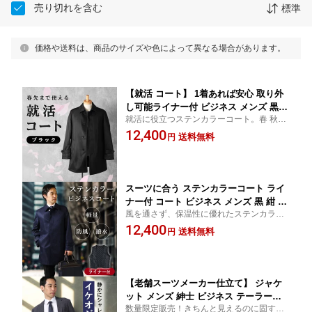
売り切れを含む
標準
価格や送料は、商品のサイズや色によって異なる場合があります。
【就活 コート】 1着あれば安心 取り外
し可能ライナー付 ビジネス メンズ 黒
就活に役立つステンカラーコート。春 秋 冬
ブラック スーツ ビジネススーツ フォー
3シーズンで着用できる取り外し可能なライ
12,400
マル 撥水 防風 保温 就職活動 転職 面接
送料無料
円
ナー付き。まだ少し肌寒い春先にも大活
卒業式 入社式 内定式 冬 春 秋 標準体型
躍！ライナー着用で次の秋冬もOK！
ゆったり 大きいサイズ 20代 送料無料
入学式 入学 入園
スーツに合う ステンカラーコート ライ
ナー付 コート ビジネス メンズ 黒 紺 ブ
風を通さず、保温性に優れたステンカラー
ラック ネイビー スーツ ビジネススーツ
コート。ライナーを取り外せば、春先や秋
12,400
フォーマル 撥水 防風 保温 結婚式 二次
送料無料
円
もOK！スーツによく合うスタイリッシュな
会 式典 卒業式 入学式 冬 春 秋 標準体型
見た目ながら、高機能なコートです。
ゆったり 大きいサイズ 40代 50代 60代
送料無料 父の日 実用的
【老舗スーツメーカー仕立て】 ジャケ
ット メンズ 紳士 ビジネス テーラード
数量限定販売！きちんと見えるのに固すぎ
ジャケット ビジカジ 仕事 カジュアル