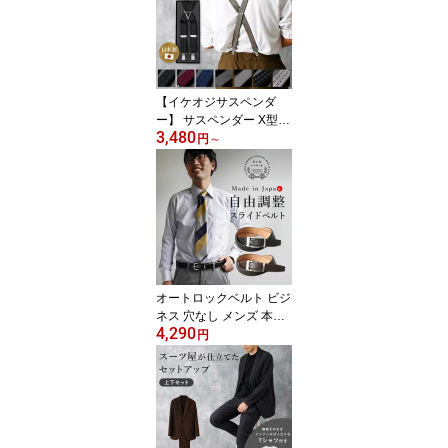
ビジネス 仕事 冠婚葬祭
フォーマル 結婚式 かっ
こいい 二次会 就職 お祝
い 50代 60代 上質 高級感
面接 敬老の日 [M便 1/5]
【イケオジサスペンダ
ー】 サスペンダー X型
3,480
パンツ メンズ 幅 25mm
円
～
紳士 上品 大きいサイズ
ビジネス ベルト 高身長
サイズ調節可能 ズレ防止
フォーマル 結婚式 パー
ティー タキシード 黒 紺
ブラック ネイビー ワイ
ン ベージュ メール便の
み送料無料 父の日 [M便
オートロックベルト ビジ
1/1]
ネス 穴なし メンズ 本革
4,290
牛革 無段階ベルト 自由
円
調整 日本製 100cm ベル
ト スライド ワンタッチ
高品質 いんのしま レザ
ーベルト ギフト プレゼ
ント 男性 おしゃれ 大人
紳士 スーツ 穴なし ブラ