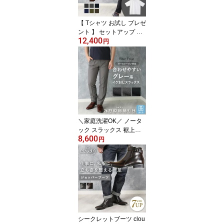
ック 入学式 入学 父の日
実用的
【 Tシャツ お試し プレゼ
ント 】 セットアップ 洗
12,400
える ストレッチ スーツ
円
上下セット ジャケット
＆ パンツ ビジネス オフ
ィス カジュアル 伸びる
ウォッシャブル 転職 春
夏 秋 冬 オールシーズン
送料無料 洗濯機OK ノー
タック スラックス ギフ
ト 黒 灰 紺 青 茶 緑
＼家庭洗濯OK／ ノータ
ック スラックス 裾上げ
8,600
テープ付き グレー パン
円
ツ ウォッシャブル ビジ
ネス 通勤 リクルート 出
張 ストレッチ シンプル
オールシーズン 春夏 秋
冬 76cm 79cm 82cm 85c
m 88cm 91cm 94cm 灰色
洗い替え 洗濯機 ベルト
ピンループ 50代 60代 夫
シークレットブーツ clou
旦那