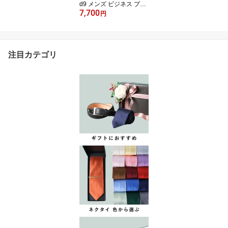
d9 メンズ ビジネス プレ
7,700
ーントゥ ジョッパーブー
円
ツ ジッパー バレない ば
れない ブラック 黒 ブラ
ウン 茶 ダークブラウン
茶色 紳士靴 インヒール
注目カテゴリ
背が高くなる靴 フェイク
レザー 底上げ靴 イケオ
ジ シークレットシューズ
50代 60代 父の日 実用的