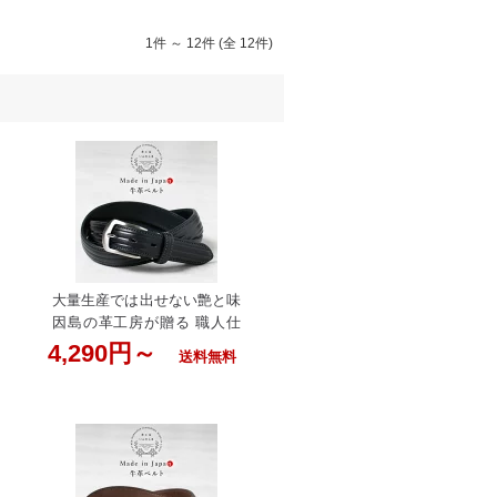
1件 ～ 12件 (全 12件)
大量生産では出せない艶と味
因島の革工房が贈る 職人仕
立ての本革ベルト 男性用 お
4,290円～
送料無料
しゃれ カジュアル 革 父の日
大きいサイズ 120cmまで ロ
ングいんのしま ベルト 黒 メ
ンズ 本革 日本製 溝あり 牛
革 職人の手作り 牛革ベルト
革工房いんのしま 革ベルト