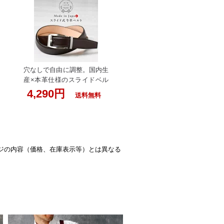
いんのしま ベルト ブラウン
メンズ 本革 日本製 ダブルス
テッチ 牛革 職人の手作り 牛
革ベルト 革工房いんのしま
革ベルト 紳士用 ビジネス 結
婚式 カジュアル レザー 男性
用 ブランド 彼氏 バックル
穴なしで自由に調整。国内生
プレゼント 茶色 50代 60代
産×本革仕様のスライドベル
入学式 入学 父の日 実用的
ト【大人の一本】オートロッ
4,290円
送料無料
クベルト無段階調整 いんの
しま 本革いんのしま スライ
ド式ベルト ブラウン メンズ
本革 日本製 自由調整 オート
ロックベルト 穴なし 無段階
ジの内容（価格、在庫表示等）とは異なる
ベルト 牛革 職人の手作り 牛
革ベルト 革工房いんのしま
紳士用 ビジネス 結婚式 カジ
ュアル レザー 男性用 ブラン
ド 彼氏 バックル プレゼント
50代 60代 父の日 実用的