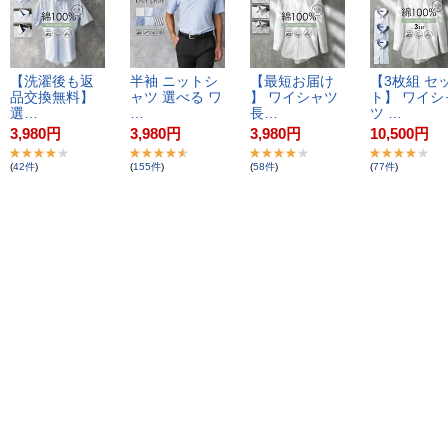
【​洗​濯​後​も​返​
半​袖​ ​ニ​ッ​ト​シ​
【​最​短​お​届​け​
【​3​枚​組​ ​セ​ッ
品​交​換​無​料​】​ ​
ャ​ツ​ ​選​べ​る​ ​ワ​
】​ ​ワ​イ​シ​ャ​ツ​ ​
ト​】​ ​ワ​イ​シ​
選​…
…
長​…
ツ​ ​…
3,980
円
3,980
円
3,980
円
10,500
円
(
42
件
)
(
155
件
)
(
58
件
)
(
77
件
)