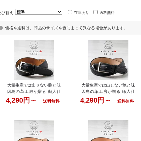
並び替え
在庫あり
送料無料
価格や送料は、商品のサイズや色によって異なる場合があります。
大量生産では出せない艶と味
大量生産では出せない艶と味
因島の革工房が贈る 職人仕
因島の革工房が贈る 職人仕
立ての本革ベルト 男性用 お
立ての本革ベルト 男性用 お
4,290円～
4,290円～
送料無料
送料無料
しゃれ カジュアル 革 父の日
しゃれ カジュアル 革 父の日
大きいサイズ 120cmまで ロ
大きいサイズ 120cmまで ロ
ングいんのしま ベルト 黒 メ
ングいんのしま ベルト 黒 メ
ンズ 本革 日本製 角バックル
ンズ 本革 日本製 ダブルステ
牛革 職人の手作り 牛革ベル
ッチ 牛革 職人の手作り 牛革
ト 革工房いんのしま 革ベル
ベルト 革工房いんのしま 革