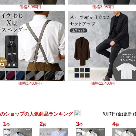
価格
3,980円
価格
3,980円
価格
3,480円~
価格
12,400円
のショップの人気商品ランキング
8月7日(金)更新 
1
2
3
4
位
位
位
位