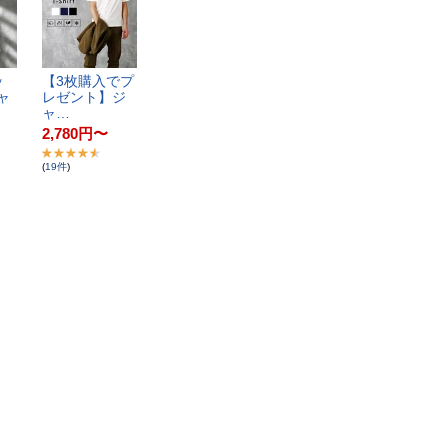
​
【​3​枚​購​入​で​プ​
ャ​
レ​ゼ​ン​ト​】​ジ​
ャ​…
2,780
円
〜
(
19
件
)