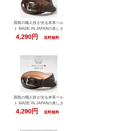
紳士用 ビジネス 結婚式 カジ
ュアル レザー 男性用 ブラン
ド 彼氏 バックル プレゼント
50代 60代 入学式 入学 父の
因島の職人技が光る本革ベル
日 実用的
ト MADE IN JAPANの美しさ
と力強さを腰元に レザーベ
4,290円
送料無料
ルト 紳士用 ビジネス 結婚式
ギフト 男性用 おしゃれ カジ
ュアル 革 父の日 95cmまで
いんのしま ベルト ブラウン
メンズ 本革 日本製 溝あり
牛革 職人の手作り 牛革ベル
ト 革工房いんのしま 革ベル
ト 紳士用 ビジネス 結婚式
カジュアル レザー 男性用 ブ
ランド 彼氏 バックル プレゼ
因島の職人技が光る本革ベル
ント 茶色 50代 60代 入学式
ト MADE IN JAPANの美しさ
入学 父の日 実用的
と力強さを腰元に レザーベ
4,290円
送料無料
ルト 紳士用 ビジネス 結婚式
ギフト 男性用 おしゃれ カジ
ュアル 革 父の日 95cmまで