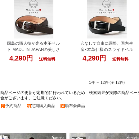
いんのしま ベルト キャメル
いんのしま ベルト オックス
メンズ 本革 日本製 溝あり
ブラッド メンズ 本革 日本製
牛革 職人の手作り 牛革ベル
溝あり 牛革 職人の手作り 牛
ト 革工房いんのしま 革ベル
革ベルト 革工房いんのしま
ト 紳士用 ビジネス 結婚式
革ベルト 紳士用 ビジネス 結
カジュアル レザー 男性用 ブ
婚式 カジュアル レザー 男性
ランド 彼氏 バックル プレゼ
用 ブランド 彼氏 バックル
因島の職人技が光る本革ベル
穴なしで自由に調整。国内生
ント 茶色 50代 60代 入学式
プレゼント 赤茶 ワイン 50代
ト MADE IN JAPANの美しさ
産×本革仕様のスライドベル
入学 父の日 実用的
60代 入学式 入学 父の日 実
と力強さを腰元に レザーベ
ト【大人の一本】オートロッ
4,290円
4,290円
用的
送料無料
送料無料
ルト 紳士用 ビジネス 結婚式
クベルト無段階調整 いんの
ギフト 男性用 おしゃれ カジ
しま 本革いんのしま スライ
ュアル 革 父の日 95cmまで
ド式ベルト 黒 メンズ 本革
いんのしま ベルト ブラウン
日本製 自由調整 オートロッ
1件 ～ 12件 (全 12件)
メンズ 本革 日本製 丸バック
クベルト 穴なし 無段階ベル
※商品ページの更新が定期的に行われているため、検索結果が実際の商品ペー
ル 牛革 職人の手作り 牛革ベ
ト 牛革 職人の手作り 牛革ベ
場合がございます。ご注意ください。
ルト 革工房いんのしま 革ベ
ルト 革工房いんのしま 紳士
ルト 紳士用 ビジネス 結婚式
用 ビジネス 結婚式 カジュア
予約商品
定期購入商品
頒布会商品
カジュアル レザー 男性用 ブ
ル レザー 男性用 ブランド
ランド 彼氏 バックル プレゼ
彼氏 バックル プレゼント 50
ント 茶色 50代 60代 入学式
代 60代 父の日 実用的
入学 父の日 実用的