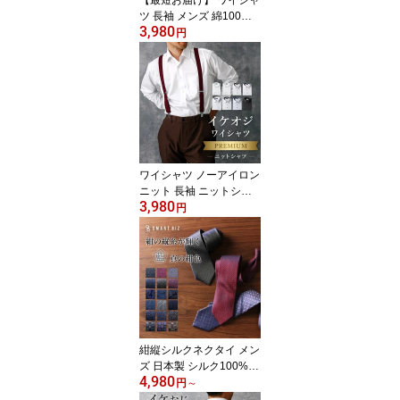
【最短お届け】 ワイシャ
ツ 長袖 メンズ 綿100%
3,980
ノーアイロン シャツ コ
円
ットン ノンアイロン 男
性 仕事 営業 ビジネス 通
勤 フォーマル 冠婚葬祭
結婚式 二次会 スリム 大
きいサイズ カッターシャ
ツ 50代 60代 春 夏 秋 冬
肌に優しい 通気性 [洗濯
後返品OK] 父の日
ワイシャツ ノーアイロン
ニット 長袖 ニットシャ
3,980
ツ スリム まるでポロシ
円
ャツ 一生 ノーアイロン
洗濯後返品OK 形態安定
ストレッチ ニット 生地
メンズ カッターシャツ
ノンアイロンシャツ ビジ
ネス 仕事 白 ホワイト 標
準体 細身体 父の日 実用
的
紺縦シルクネクタイ メン
ズ 日本製 シルク100%
4,980
紺色 上品 高級 光沢 プレ
円
～
ゼント ギフト おしゃれ