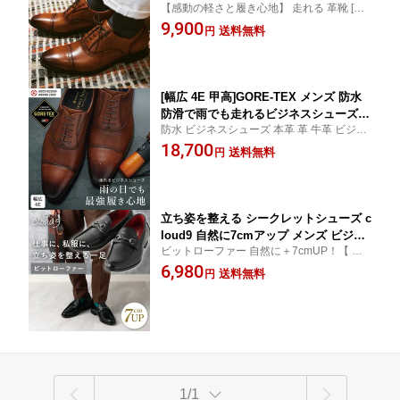
【感動の軽さと履き心地】 走れる 革靴 [ア
アシックス テクシーリュクス texcy lux
シックス テクシーリュクスシリーズ] 本革
9,900
e レザー 本革 ビジネスシューズ ビジネ
送料無料
円
ビジネスシューズ 疲れない 大きいサイズ
ス フォーマル 靴 紳士 男性 天然皮革 消
ビジネス テクシー ローファー スリッポン
臭 防臭 軽量 ブラック ブラウン ワイン
黒 茶 50代 60代 父の日 実用的
[幅広 4E 甲高]GORE-TEX メンズ 防水
防滑で雨でも走れるビジネスシューズ
防水 ビジネスシューズ 本革 革 牛革 ビジネ
アシックス 通勤 雪 靴 texcy luxe テク
ス 黒 ブラック ストレートチップ 仕事 就活
18,700
シーリュクス asics スクエアトゥ 革靴
送料無料
円
新卒 ローファー 革靴 雨 台風 4E レインシ
ゴアテックス 防水 防風 雨 台風 雪 通気
ューズ ブラウン 茶色 Uチップ
性 快適 通勤 ビジネス 革 スーツ 梅雨 防
水透湿 消臭 MOFF 父の日 実用的
立ち姿を整える シークレットシューズ c
loud9 自然に7cmアップ メンズ ビジネ
ビットローファー 自然に＋7cmUP！【 24.
ス ビットローファー 革靴 身長アップ
5cm 〜 27.5cm 】 [クラウド9 シークレット
6,980
クラウドナイン カジュアル シークレッ
送料無料
円
シューズ シリーズ] 姿勢が良くなる靴 ビジ
ト 靴 本革のようなシボ感 ビジネスシュ
ネスにも 好印象 カジュアル
ーズ フォーマル ドレス ヒールアップ
黒 ローファー 父の日 実用的
1/1