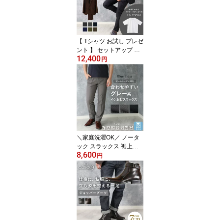
ント 男性 おしゃれ 大人
紳士 スーツ 穴なし ブラ
ック 入学式 入学 父の日
実用的
【 Tシャツ お試し プレゼ
ント 】 セットアップ 洗
12,400
える ストレッチ スーツ
円
上下セット ジャケット
＆ パンツ ビジネス オフ
ィス カジュアル 伸びる
ウォッシャブル 転職 春
夏 秋 冬 オールシーズン
送料無料 洗濯機OK ノー
タック スラックス ギフ
ト 黒 灰 紺 青 茶 緑
＼家庭洗濯OK／ ノータ
ック スラックス 裾上げ
8,600
テープ付き グレー パン
円
ツ ウォッシャブル ビジ
ネス 通勤 リクルート 出
張 ストレッチ シンプル
オールシーズン 春夏 秋
冬 76cm 79cm 82cm 85c
m 88cm 91cm 94cm 灰色
洗い替え 洗濯機 ベルト