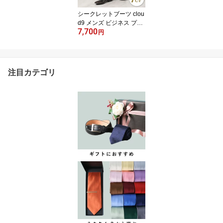
ピンループ 50代 60代 夫
シークレットブーツ clou
旦那
d9 メンズ ビジネス プレ
7,700
ーントゥ ジョッパーブー
円
ツ ジッパー バレない ば
れない ブラック 黒 ブラ
ウン 茶 ダークブラウン
茶色 紳士靴 インヒール
注目カテゴリ
背が高くなる靴 フェイク
レザー 底上げ靴 イケオ
ジ シークレットシューズ
50代 60代 父の日 実用的