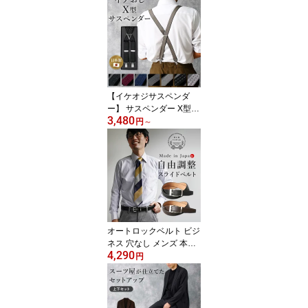
彼氏 友達 誕生日 ドット
ストライプ ネイビー 青
ビジネス 仕事 冠婚葬祭
フォーマル 結婚式 かっ
こいい 二次会 就職 お祝
い 50代 60代 上質 高級感
面接 敬老の日 [M便 1/5]
【イケオジサスペンダ
ー】 サスペンダー X型
3,480
パンツ メンズ 幅 25mm
円
～
紳士 上品 大きいサイズ
ビジネス ベルト 高身長
サイズ調節可能 ズレ防止
フォーマル 結婚式 パー
ティー タキシード 黒 紺
ブラック ネイビー ワイ
ン ベージュ メール便の
み送料無料 父の日 [M便
オートロックベルト ビジ
1/1]
ネス 穴なし メンズ 本革
4,290
牛革 無段階ベルト 自由
円
調整 日本製 100cm ベル
ト スライド ワンタッチ
高品質 いんのしま レザ
ーベルト ギフト プレゼ