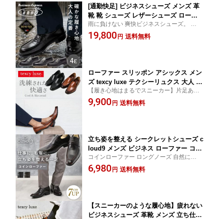
[通勤快足] ビジネスシューズ メンズ 革
靴 靴 シューズ レザーシューズ ローフ
雨に負けない 爽快ビジネスシューズ。 牛革
ァー スリッポン コインローファー フォ
本革 アサヒシューズ 通勤快足 濡れにくい
19,800
ーマル レザー ブラック スタイリッシュ
送料無料
円
蒸れにくい 滑りにくい
ゴアテックス 防水 滑りにくい 日本製
紳士 GORE-TEX BK 50代 60代
ローファー スリッポン アシックス メン
ズ texcy luxe テクシーリュクス 大人 上
【履き心地はまるでスニーカー】片足あた
質 ビジネスシューズ シューズ 3E 革靴
り約300gと 超軽量 の ローファー 【 24.5c
9,900
ビジネス フォーマル 通勤 靴 紳士 オフ
送料無料
円
m 〜 28cm 】texy luxe テクリーリュクスシ
ィス 本革 レザー 天然皮革 スムース 防
リーズ
臭 抗菌 軽量 幅広 ブラック 黒 ブラウン
茶 50代 60代 父の日 実用的
立ち姿を整える シークレットシューズ c
loud9 メンズ ビジネス ローファー コイ
コインローファー ロングノーズ 自然に＋7c
ンローファー バレない ばれない ブラッ
mUP！【 24cm 〜 27.5cm 】 [クラウド9 シ
6,980
ク 黒 ブラウン 茶 ダークブラウン 茶色
送料無料
円
ークレットシューズ シリーズ] 姿勢が良く
紳士靴 インヒール 背が高くなる靴 フェ
なる靴 ビジネスにも 好印象 カジュアル
イクレザー 底上げ靴 イケオジ クリスマ
ス 父の日 実用的
【スニーカーのような履心地】疲れない
ビジネスシューズ 革靴 メンズ 立ち仕事