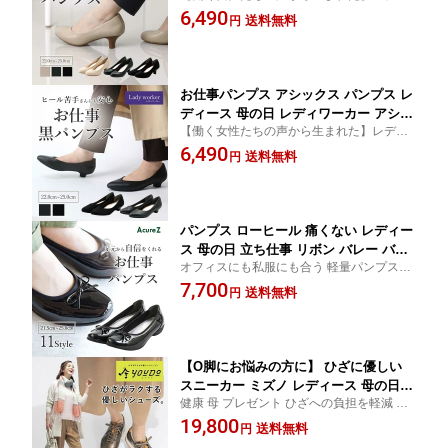
ース パンプス アシックス レディワーカー
6,490
用 軽量 ブラック ブラックスムース ラ
送料無料
円
靴 ASICSTRADING アシックス商事
イトベージュ LO-16030 OL スーツ 歩き
やすい ヒール 痛くなりにくい シンプル
快適 オフィス 軽い 入学式 入学
お仕事パンプス アシックス パンプス レ
ディース 母の日 レディワーカー アシッ
【働く女性たちの声から生まれた】レディ
クス商事 立ち仕事 通勤 ASICS 女性用
ース パンプス アシックス レディワーカー
6,490
軽量 事務職 ブラック ブラックスムース
送料無料
円
靴 ASICSTRADING アシックス商事
仕事靴 ビジネス 妊婦靴 マタニティシュ
ーズ 幅広 防臭 疲れにくい リクルート
就活 新卒 転職
パンプス ローヒール 痛くない レディー
ス 母の日 立ち仕事 リボン バレー バレ
オフィスにも私服にも合う 軽量パンプス レ
エ フラットシューズ パンプス アキュア
ディースパンプス 外反母趾 AcureZ フラッ
7,700
ーズ AcureZ 走れる 黒 疲れない フラッ
送料無料
円
トシューズ フラットパンプス アシックス 3
トパンプス 3E ぺたんこ ヒール 歩きや
E 消臭 柔らかい 営業職 事務職
すい ビジネス カジュアル 外反母趾 シ
ンデレラサイズ つま先 広い 入学
【O脚にお悩みの方に】 ひざに優しい
スニーカー ミズノ レディース 母の日
健康 母 プレゼント ひざへの負担を軽減 ス
シニア ユウドウ YOUDO 母親 祖母 おば
ニーカー ひざの痛み 関節痛 O脚 矯正 ミズ
19,800
あちゃん ウォーキングシューズ 関節痛
送料無料
円
ノ mizuno ユウドウ レディース 女性 シニア
O脚 矯正 歩きやすい 疲れない 女性 ウ