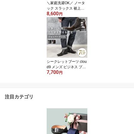
＼家庭洗濯OK／ ノータ
ック スラックス 裾上げ
8,600
テープ付き グレー パン
円
ツ ウォッシャブル ビジ
ネス 通勤 リクルート 出
張 ストレッチ シンプル
オールシーズン 春夏 秋
冬 76cm 79cm 82cm 85c
m 88cm 91cm 94cm 灰色
洗い替え 洗濯機 ベルト
ピンループ 50代 60代 夫
シークレットブーツ clou
旦那
d9 メンズ ビジネス プレ
7,700
ーントゥ ジョッパーブー
円
ツ ジッパー バレない ば
れない ブラック 黒 ブラ
ウン 茶 ダークブラウン
茶色 紳士靴 インヒール
注目カテゴリ
背が高くなる靴 フェイク
レザー 底上げ靴 イケオ
ジ シークレットシューズ
50代 60代 父の日 実用的