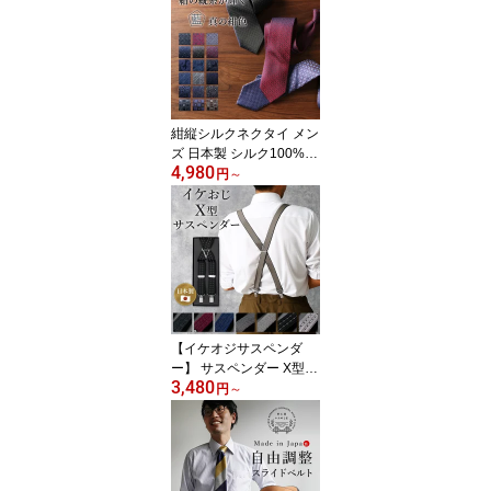
ストレッチ ニット 生地
メンズ カッターシャツ
ノンアイロンシャツ ビジ
ネス 仕事 白 ホワイト 標
準体 細身体 父の日 実用
的
紺縦シルクネクタイ メン
ズ 日本製 シルク100%
4,980
紺色 上品 高級 光沢 プレ
円
～
ゼント ギフト おしゃれ
彼氏 友達 誕生日 ドット
ストライプ ネイビー 青
ビジネス 仕事 冠婚葬祭
フォーマル 結婚式 かっ
こいい 二次会 就職 お祝
い 50代 60代 上質 高級感
面接 敬老の日 [M便 1/5]
【イケオジサスペンダ
ー】 サスペンダー X型
3,480
パンツ メンズ 幅 25mm
円
～
紳士 上品 大きいサイズ
ビジネス ベルト 高身長
サイズ調節可能 ズレ防止
フォーマル 結婚式 パー
ティー タキシード 黒 紺