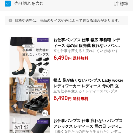
売り切れを含む
標準
価格や送料は、商品のサイズや色によって異なる場合があります。
お仕事パンプス 仕事 幅広 事務職 レデ
ィース 母の日 販売職 疲れない パンプ
立ち仕事を変える！疲れにくい 歩きやすい
ス Lady worker レディワーカー ASICS
パンプス [アシックス] 就活 リクルート用 に
6,490
ローヒール アシックス 商事 スーツ リ
送料無料
円
も！ 幅広設計
クルート ベルト付き 黒 ブラック ぺた
んこ 痛くない 歩きやすい 疲れにくい 3
E 消臭 クッション性 外反母趾 偏平足
幅広 足が痛くないパンプス Lady woker
レディワーカー レディース 母の日 立ち
立ち仕事を変える！レディースパンプス [レ
仕事 オフィス ASICS アシックス 商事
ディーワーカー] 偏平足 外反母趾 妊婦さん
6,490
パンプス 事務職 冠婚葬祭 通勤靴 葬式
送料無料
円
にもおすすめ 疲れにくい 痛くなりにくい
ゴムベルトストラップ バレエソール ロ
ーヒール 高機能 通気性 消臭 外反母趾
偏平足 3E EEE 妊婦靴 マタニティ
お仕事パンプス 仕事 疲れない パンプス
アシックス レディース 母の日 レディワ
【働く女性たちの声から生まれた】レディ
ーカー アシックス商事 ASICS 靴 女性