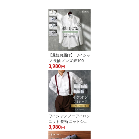
【最短お届け】 ワイシャ
ツ 長袖 メンズ 綿100%
3,980
ノーアイロン シャツ コ
円
ットン ノンアイロン 男
性 仕事 営業 ビジネス 通
勤 フォーマル 冠婚葬祭
結婚式 二次会 スリム 大
きいサイズ カッターシャ
ツ 50代 60代 春 夏 秋 冬
肌に優しい 通気性 [洗濯
後返品OK] 父の日
ワイシャツ ノーアイロン
ニット 長袖 ニットシャ
3,980
ツ スリム まるでポロシ
円
ャツ 一生 ノーアイロン
洗濯後返品OK 形態安定