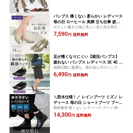
靴 疲れない 50代 60代 70代 ウォーキング
ォーキング MIZUNO 40代 50代 60代 70
代 膝 痛 膝関節 ダイエット 健康 痛くな
い
パンプス 痛くない 柔らかい レディース
母の日 ローヒール 美脚 立ち仕事 疲れ
やさしい履き心地と美しい見た目を両立 営
ない 長時間 靴 Lady worker レディワー
業職・立ち仕事・通勤用におすすめのレデ
7,590
カー ウォーカー 結婚式 中敷き むくみ
送料無料
円
ィースコンフォートパンプス 一日中履いて
痛くない クッション アシックス 3E 5.5
も疲れにくく、美しい足元をキープ
cm ヒール ビジネス オフィス シンデレ
ラサイズ 外反母趾 巻き爪 入学
足が痛くなりにくい【就活パンプス】
疲れない パンプス レディース 3E 4E 幅
就職活動に最適な、疲れ知らずのパンプ
広 Lady worker レディワーカー ASICS
ス。歩きやすい3cmヒール 足指ゆったり設
6,490
靴 アシックス商事 アシックス リクルー
送料無料
円
計 ラウンドトゥ スクエアトゥ
ト 就職活動 黒 ブラック 歩きやすい 消
臭 クッション性 外反母趾 偏平足 入学
式 入学 入園
＼防水仕様！／ レインブーツ ミズノ レ
ディース 母の日 ショートブーツ ブーツ
晴雨兼用 痛くない レディース ブーツ 伸縮
レインシューズ mizuno 軽量 可愛い 女
性 完全防水 疲れない 歩きやすい 通勤 通勤
14,300
性 靴 梅雨 晴雨兼用 長靴 OL ビジネス
送料無料
円
長靴 レインブーツ ショート丈 梅雨 雨 雪 大
痛くない 滑らない ストレッチ 素材 雨
きいサイズ 40代 50代 60代 70代
雪 通勤 やわらかい 生活防水 おしゃれ
かわいい つま先 広い 台風 豪雨