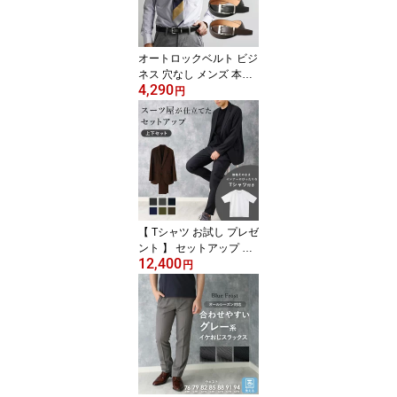
ブラック ネイビー ワイ
ン ベージュ メール便の
み送料無料 父の日 [M便
オートロックベルト ビジ
1/1]
ネス 穴なし メンズ 本革
4,290
牛革 無段階ベルト 自由
円
調整 日本製 100cm ベル
ト スライド ワンタッチ
高品質 いんのしま レザ
ーベルト ギフト プレゼ
ント 男性 おしゃれ 大人
紳士 スーツ 穴なし ブラ
ック 入学式 入学 父の日
実用的
【 Tシャツ お試し プレゼ
ント 】 セットアップ 洗
12,400
える ストレッチ スーツ
円
上下セット ジャケット
＆ パンツ ビジネス オフ
ィス カジュアル 伸びる
ウォッシャブル 転職 春
夏 秋 冬 オールシーズン
送料無料 洗濯機OK ノー
タック スラックス ギフ
ト 黒 灰 紺 青 茶 緑