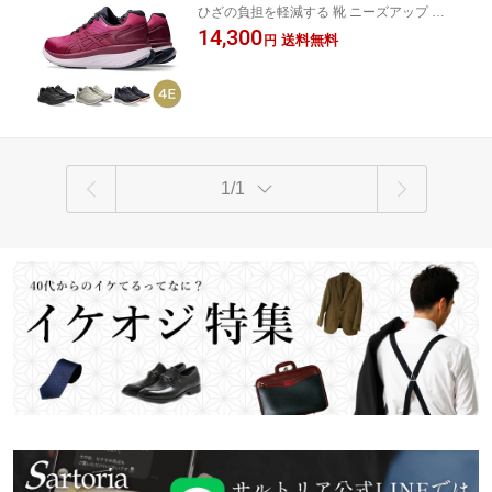
ひざの負担を軽減する 靴 ニーズアップ ラ
ス 母の日 ニーズアップ 4E 幅広 KNEE
クウォーク ウォーキング ひざの痛み 関節
14,300
SUP スニーカー ひざ 関節痛 O脚 ゆっ
送料無料
円
痛 矯正 スニーカー アシックス商事 レディ
たり 女性 矯正 疲れない 歩きやすい ウ
ース シニア 靴 疲れない 50代 60代 70代 疲
ォーキング 外反母趾 メッシュ 祖母 お
れにくい
ばあちゃん シニア 50代 60代 70代 80代
1/1