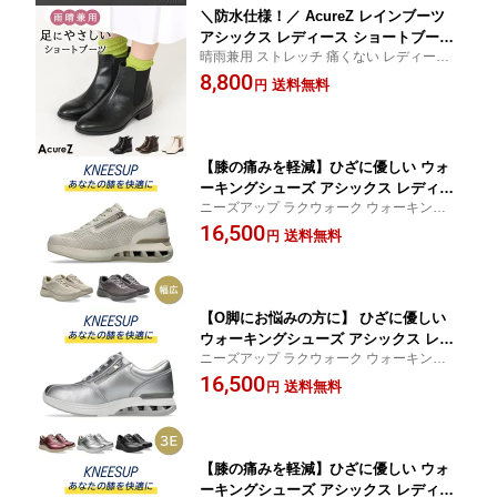
＼防水仕様！／ AcureZ レインブーツ
アシックス レディース ショートブーツ
晴雨兼用 ストレッチ 痛くない レディース
ブーツ レインシューズ サイドゴアブー
ブーツ AcureZ アキュアーズ アシックス 疲
8,800
ツ アキュアーズ 疲れない 女性 靴 梅雨
送料無料
円
れない 通勤 通勤 長靴 消臭 レインブーツ 履
晴雨兼用 長靴 OL ビジネス 痛くない 消
きやすい 脱ぎやすい 梅雨 雨
臭 5cm ヒール ストレッチ 履きやすい
やわらかい おしゃれ 生活防水 雨
【膝の痛みを軽減】ひざに優しい ウォ
ーキングシューズ アシックス レディー
ニーズアップ ラクウォーク ウォーキング
ス 母の日 ニーズアップ 5E 幅広 KNEE
ひざの痛み 関節 痛 矯正 スニーカー アシッ
16,500
SUP スニーカー ひざ 関節痛 O脚 ゆっ
送料無料
円
クス商事 レディース シニア 靴 疲れない 50
たり 女性 矯正 疲れない シニア 歩きや
代 60代 70代 疲れにくい 母の日 母へのプレ
すい ウォーキング F幅 メッシュ 外反母
ゼント
趾 40代 50代 60代 70代 80代
【O脚にお悩みの方に】 ひざに優しい
ウォーキングシューズ アシックス レデ
ニーズアップ ラクウォーク ウォーキング
ィース 母の日 ニーズアップ 3E 幅広 KN
ひざの痛み 関節 痛 矯正 スニーカー アシッ
16,500
EESUP スニーカー ひざ 関節痛 O脚 ゆ
送料無料
円
クス商事 レディース シニア 靴 疲れない 50
ったり レザー 女性 矯正 疲れない シニ
代 60代 70代 疲れにくい 母の日 母へのプレ
ア 歩きやすい ウォーキング 膝 痛 外反
ゼント
母趾 健康 40代 50代 60代 70代 80代
【膝の痛みを軽減】ひざに優しい ウォ
ーキングシューズ アシックス レディー