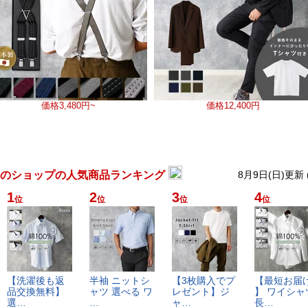
価格
3,480円~
価格
12,400円
のショップの人気商品ランキング
8月9日(日)更新
1
2
3
4
位
位
位
位
【​洗​濯​後​も​返​
半​袖​ ​ニ​ッ​ト​シ​
【​3​枚​購​入​で​プ​
【​最​短​お​届​け
品​交​換​無​料​】​ ​
ャ​ツ​ ​選​べ​る​ ​ワ​
レ​ゼ​ン​ト​】​ジ​
】​ ​ワ​イ​シ​ャ​ツ
選​…
…
ャ​…
長​…