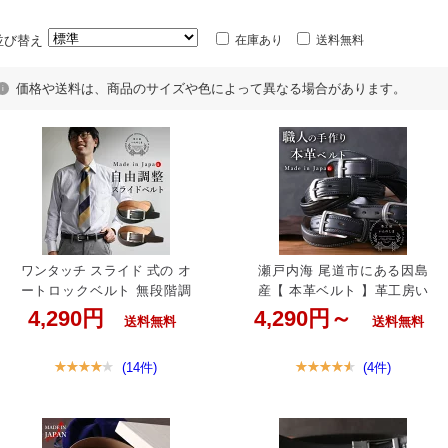
並び替え
在庫あり
送料無料
価格や送料は、商品のサイズや色によって異なる場合があります。
ワンタッチ スライド 式の オ
瀬戸内海 尾道市にある因島
ートロックベルト 無段階調
産【 本革ベルト 】革工房い
整 長持ちする 国産 高品質
んのしま ブランド 職人技術
4,290円
4,290円～
送料無料
送料無料
いんのしま ベルト 革本来の
が光る 国産 高品質 ベルト誕
良さが引き立つ スムース革
生日 父の日 クリスマス プレ
(14件)
(4件)
昇進祝い 就職祝い 父の日ギ
ゼント ギフトにベルト 本革
フトにオートロックベルト
メンズ 職人の手作り 牛革ベ
ビジネス 穴なし メンズ 本革
ルト 革工房いんのしま 日本
牛革 無段階ベルト 自由調整
製 革ベルト 紳士用 ビジネス