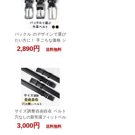
ランド 彼氏 バックル キング
サイズ 120cm ロングタイプ
ロングサイズ 長め 父の日 実
用的
バックル のデザインで選び
たい方に！ 手ごろな価格 シ
ンプル ビジネス 牛革 ベルト
2,890円
送料無料
還暦 父の日 誕生日 祖父への
プレゼントに[バックルのデ
ザインで選ぶ] 紳士用 革ベル
ト メンズ レザー 皮 ベルト
ビジネス フォーマル シンプ
ル スーツ おしゃれ バックル
Belt ビジネスベルト 旦那 お
じいちゃん 40代 50代 60代 7
0代 80代 プレゼント 父の日
実用的
サイズ調整自由自在 ベルト
穴なしの新常識フィットベル
ト 牛革使用 質感とバックル
3,000円
送料無料
選べるどこでも留められる