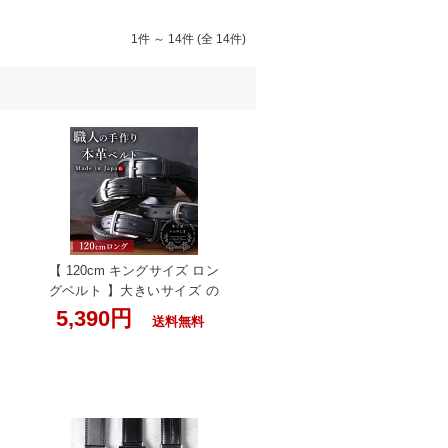
1件 ～ 14件 (全 14件)
【 120cm キングサイズ ロン
グベルト 】大きいサイズ の
本革ベルト をお求めの方は
5,390円
送料無料
コチラ！[大きいサイズ]いん
のしま ベルト 本革 メンズ
職人の手作り 牛革ベルト 革
工房いんのしま 日本製 革ベ
ルト 紳士用 ビジネス 結婚式
カジュアル レザー 男性用 ブ