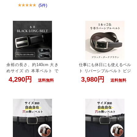
0%伸びる 牛革 使用で重厚感
生日 父の日 クリスマス プレ
(5件)
ある見た目やわらかベルト
ゼント ギフトに本革ベルト
ストレッチ 伸びる ベルト メ
日本製 牛革ベルト メンズ 本
ンズ ゴルフ 牛革 レザーベル
革 革工房いんのしま ベルト
ト 柔らかい 革ベルト ビジネ
紳士用 ビジネス カジュアル
ス カジュアル 牛革 白 黒 茶
男性用 シルバー バックル 黒
キャメル ブラウン ブラック
ブラック 茶 チョコ ブラウン
ホワイト ブルー 赤 シンプル
ダークブラウン 赤 プレゼン
スーツ ジーンズ 小物 運動
ト クリスマス 誕生日 MADE
スポーツ 散歩 旅行 40代 70
IN JAPAN 卒業 就職 祝 入学
代 父の日 実用的
式 入学 父の日 実用的
余裕の長さ、約140cm 大き
仕事にも休日にも使えるベル
めサイズ の 本革ベルト で
ト リバーシブルベルト ビジ
快適フィット [キングサイズ]
ネスベルト メンズ ベルト リ
4,290円
3,980円
送料無料
送料無料
ベルト 本革(牛革) [140cm最
バーシブル 本革ベルト 牛革
大 メンズ キングサイズ] ロ
シンプル 日本製 営業 スーツ
ング 牛革ベルト ブラック 黒
通勤 ビジネスシーン 黒 茶
スムース 高品質 自由調整 自
【1本で2色】スーツに合うリ
由調節 無段階 大きいサイズ
バーシブルベルト ベルト メ
ビッグサイズ 長い ビジネス
ンズ ビジネス リバーシブル
スーツ 50代 60代 70代 プレ
ビジネスベルト レザーベル
ゼント 彼氏 父 父の日 誕生
ト 本革ベルト 牛革 レザー
日 クリスマス 入学式 入学
男性 シンプル 仕事 通勤 出