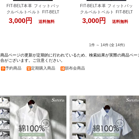
父の日 実用的
張 ブラック ブラウン ダーク
FIT-BELT本革 フィットバッ
FIT-BELT本革 フィットバッ
ブラウン 小物 スーツ 営業
クルベルトベルト FIT-BELT
クルベルトベルト FIT-BELT
フォーマル 50代 60代 父の日
ベルト フィットバックルベ
ベルト フィットバックルベ
3,000円
3,000円
実用的
送料無料
送料無料
ルト 本革フィットバックル
ルト 本革フィットバックル
ベルト FIT-BELT 牛革 メン
ベルト FIT-BELT 牛革 メン
ズ ベルト 自由調節可能 本革
ズ ベルト 自由調節可能 本革
男 男性/BELT-FIT-3 ベルト
男 男性/BELT-FIT-5 ベルト
1件 ～ 14件 (全 14件)
シンプル 大人 穴なし 本革
シンプル 大人 穴なし 本革
※商品ページの更新が定期的に行われているため、検索結果が実際の商品ペー
男性 自分サイズ 黒 ブラック
男性 自分サイズ 黒 ブラック
場合がございます。ご注意ください。
無段階調整 50代 60代 入学式
無段階調整 50代 60代 入学式
入学 父の日 実用的 紳士
入学 父の日 実用的 紳士
予約商品
定期購入商品
頒布会商品