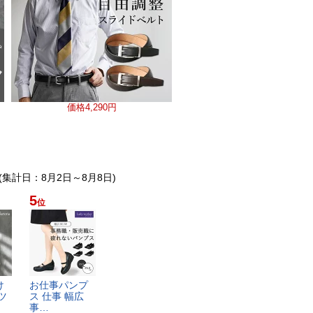
価格
4,290円
 (集計日：8月2日～8月8日)
5
位
​
お​仕​事​パ​ン​プ​
​ ​
ス​ ​仕​事​ ​幅​広​ ​
事​…