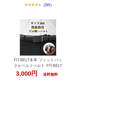
ビジネスベルト 自分サイズ
(3件)
に簡単調整 ベルト フィット
バックル 牛革 ビジネスベル
ト 革 牛革 本革 シンプル フ
リーサイズ ブラック 黒 ジャ
ストサイズ 自分サイズ 簡単
装着 スーツ フォーマル ビジ
ネス 50代 60代 入学式 入学
父の日 実用的
FIT-BELT本革 フィットバッ
クルベルトベルト FIT-BELT
ベルト フィットバックルベ
3,000円
送料無料
ルト 本革フィットバックル
ベルト FIT-BELT 牛革 メン
ズ ベルト 自由調節可能 本革
男 男性/BELT-FIT-2 ベルト
シンプル 大人 穴なし 本革
男性 自分サイズ 黒 ブラック
無段階調整 50代 60代 入学式
入学 父の日 実用的 紳士