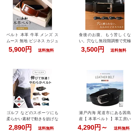
日本製 100cm ベルト スライ
結婚式 カジュアル レザー 男
ド ワンタッチ 高品質 いんの
性用 ブランド 彼氏 バックル
しま レザーベルト ギフト プ
誕生日 クリスマス プレゼン
レゼント 男性 おしゃれ 大人
ト ビジネスカジュアル 50代
紳士 スーツ 穴なし ブラック
60代 入学式 入学 父の日 実
入学式 入学 父の日 実用的
用的
ベルト 本革 牛革 メンズ ス
食後のお腹、もう苦しくな
ムース 無地 ビジネス カジュ
い。穴なし無段階調整で究極
アル スーツ 茶 ブラウンベル
のフィット感。両面本革仕様
5,900円
3,500円
送料無料
送料無料
ト 本革 牛革 メンズ スーツ
で見た目も妥協しない、大人
ビジネス カジュアル フォー
のためのスマートなワンタッ
マル 私服 茶 ブラウン ギフ
チベルト。ベルト メンズ 本
ト プレゼント 誕生日 還暦祝
革 穴なし 無段階 穴無し オ
い 桐箱 ラッピング 革工房
ートロック ビジネス 紳士 カ
永和 卒業祝い 内祝い 入学
ジュアル レザー 牛革 調整可
就職祝い 転職祝い 50代 60代
能 自動 バックル ギフト プ
入学式 入学 父の日 実用的
レゼント 男性 父の日 100cm
クリック ワンタッチ 穴無 ス
ーツ フォーマル コンフォー
ゴルフ などのスポーツにも
瀬戸内海 尾道市にある因島
ト ブラック 32mm 50代 60
柔らかい素材で動きを妨げな
産【 本革ベルト 】革工房い
代 入学式 入学 父の日 実用
い ストレッチベルト 日々の
んのしま ブランド 職人技術
2,890円
4,290円～
的
送料無料
送料無料
散歩や 仕事にも◎ 最大約3
が光る 国産 高品質 ベルト誕