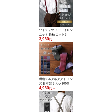
勤 フォーマル 冠婚葬祭
結婚式 二次会 スリム 大
きいサイズ カッターシャ
ツ 50代 60代 春 夏 秋 冬
肌に優しい 通気性 [洗濯
後返品OK] 父の日
ワイシャツ ノーアイロン
ニット 長袖 ニットシャ
3,980
ツ スリム まるでポロシ
円
ャツ 一生 ノーアイロン
洗濯後返品OK 形態安定
ストレッチ ニット 生地
メンズ カッターシャツ
ノンアイロンシャツ ビジ
ネス 仕事 白 ホワイト 標
準体 細身体 父の日 実用
的
紺縦シルクネクタイ メン
ズ 日本製 シルク100%
4,980
紺色 上品 高級 光沢 プレ
円
～
ゼント ギフト おしゃれ
彼氏 友達 誕生日 ドット
ストライプ ネイビー 青
ビジネス 仕事 冠婚葬祭
フォーマル 結婚式 かっ