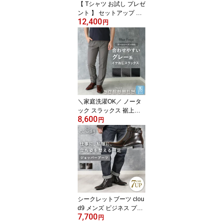
【 Tシャツ お試し プレゼ
ント 】 セットアップ 洗
12,400
える ストレッチ スーツ
円
上下セット ジャケット
＆ パンツ ビジネス オフ
ィス カジュアル 伸びる
ウォッシャブル 転職 春
夏 秋 冬 オールシーズン
送料無料 洗濯機OK ノー
タック スラックス ギフ
ト 黒 灰 紺 青 茶 緑
＼家庭洗濯OK／ ノータ
ック スラックス 裾上げ
8,600
テープ付き グレー パン
円
ツ ウォッシャブル ビジ
ネス 通勤 リクルート 出
張 ストレッチ シンプル
オールシーズン 春夏 秋
冬 76cm 79cm 82cm 85c
m 88cm 91cm 94cm 灰色
洗い替え 洗濯機 ベルト
ピンループ 50代 60代 夫
シークレットブーツ clou
旦那
d9 メンズ ビジネス プレ
7,700
ーントゥ ジョッパーブー
円