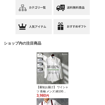
ショップ内の注目商品
【最短お届け】 ワイシャ
ツ 長袖 メンズ 綿100%
3,980
ノーアイロン シャツ コ
円
ットン ノンアイロン 男
性 仕事 営業 ビジネス 通