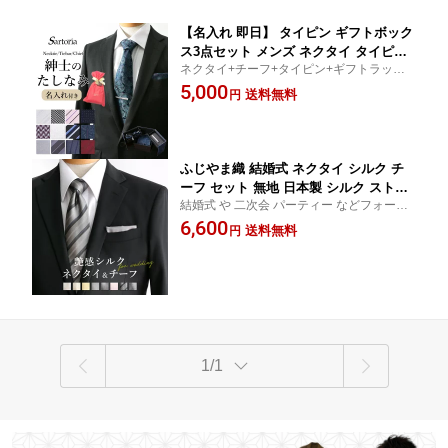
【名入れ 即日】 タイピン ギフトボック
ス3点セット メンズ ネクタイ タイピン
ネクタイ+チーフ+タイピン+ギフトラッピ
ポケットチーフ 名入れ対応 紳士用 プレ
ング+刻印サービス がついた 豪華な5点 ギ
5,000
ゼント ギフト 誕生日 クリスマス 就職
送料無料
円
フトセット 唯一無二の贈り物を
ストライプ チェック 千鳥柄 ドット ネ
イビー ピンク グレー ブルー オーダー
メイド【送料無料】 父の日 実用的
ふじやま織 結婚式 ネクタイ シルク チ
ーフ セット 無地 日本製 シルク ストラ
結婚式 や 二次会 パーティー などフォーマ
イプ ペイズリー グレー 上品 つや 綺麗
ルな場に相応しい ネクタイ チーフ セット
6,600
シンプル ピンク 冠婚葬祭 フォーマル
送料無料
円
【染色 から 仕立て まで 日本製 ふじやま織
パーティ スーツ プレゼント ギフト ク
ブランド 】
リスマス 誕生日 入学式 成人式 就職 転
職 父の日 実用的 [M便 1/2]
1/1