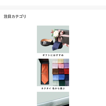
ツ ジッパー バレない ば
れない ブラック 黒 ブラ
ウン 茶 ダークブラウン
茶色 紳士靴 インヒール
注目カテゴリ
背が高くなる靴 フェイク
レザー 底上げ靴 イケオ
ジ シークレットシューズ
50代 60代 父の日 実用的