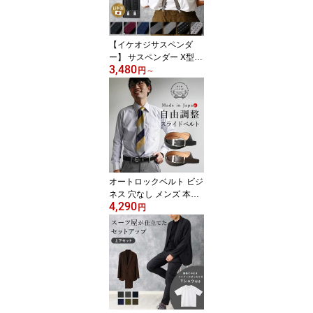
こいい 二次会 就職 お祝
い 50代 60代 上質 高級感
面接 敬老の日 [M便 1/5]
【イケオジサスペンダ
ー】 サスペンダー X型
3,480
パンツ メンズ 幅 25mm
円
～
紳士 上品 大きいサイズ
ビジネス ベルト 高身長
サイズ調節可能 ズレ防止
フォーマル 結婚式 パー
ティー タキシード 黒 紺
ブラック ネイビー ワイ
ン ベージュ メール便の
み送料無料 父の日 [M便
オートロックベルト ビジ
1/1]
ネス 穴なし メンズ 本革
4,290
牛革 無段階ベルト 自由
円
調整 日本製 100cm ベル
ト スライド ワンタッチ
高品質 いんのしま レザ
ーベルト ギフト プレゼ
ント 男性 おしゃれ 大人
紳士 スーツ 穴なし ブラ
ック 入学式 入学 父の日
実用的