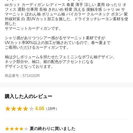
uvカット カーディガン レディース 春夏 薄手 涼しい 夏用 ゆったり オ
フィス 通勤 仕事用 長袖 きれいめ 軽量 洗える 接触冷感 シャリ uv サ
マーニット ぽわん袖 ボリューム袖 バイカラー クルーネック ボタン 紫
外線対策 白 黒UVカット加工を施した、ドライタッチレーヨン素材を使
用した
サマーニットカーディガンです。
シャリ感がありつつシアー感がるサマーニット素材ですが
UVカット率90%以上の加工が施されているので、春〜夏まで
ご着用いただけるカーディガンです。
袖は少しボリュームを持たせたフェミニンなボワん袖デザイン。
ネック部分や、袖口、裾の配色がアクセントになる
デザインとなっております。
商品番号：5714102R
購入した人のレビュー
4.06
（
18
件）
夏の終わりに買いました