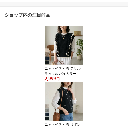
ショップ内の注目商品
ニットベスト 春 フリル
ラッフル バイカラー ク
2,999
ルーネック レディース
円
レイヤード カジュアル
ジャガード 可愛い 綿 コ
ットン アクリル お出か
け 夏 BeltaAttrice
ニットベスト 春 リボン