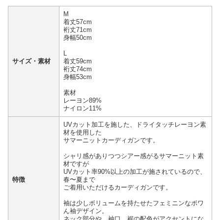
M
着丈57cm
裄丈71cm
身幅50cm
L
サイズ・素材
着丈59cm
裄丈74cm
身幅53cm
素材
レーヨン89%
ナイロン11%
UVカット加工を施した、ドライタッチレーヨン素
材を使用した
サマーニットカーディガンです。
シャリ感がありつつシアー感がるサマーニット素
材ですが
UVカット率90%以上の加工が施されているので、
特徴
春〜夏まで
ご着用いただけるカーディガンです。
袖は少しボリュームを持たせたフェミニンなボワ
ん袖デザイン。
ネック部分や、袖口、裾の配色がアクセントにな