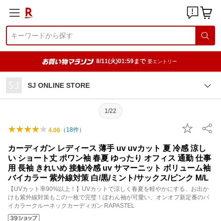
8/11(火)01:59まで
要エントリー
SJ ONLINE STORE
1/22
（
18
件）
4.06
カーディガン レディース 薄手 uv uvカット 夏 冷感 涼し
い ショート丈 ポワン袖 春夏 ゆったり オフィス 通勤 仕事
用 長袖 きれいめ 接触冷感 uv サマーニット ボリューム袖
バイカラー 紫外線対策 白/黒/ミント/サックス/ピンク M/L
【UVカット率90%以上！】UVカットで涼しく春夏を軽やかにする、お出か
けも紫外線対策もこの一枚で完璧！ぽわん袖が可愛い、オンオフ新定番のバ
イカラークルーネックカーディガン RAPASTEL