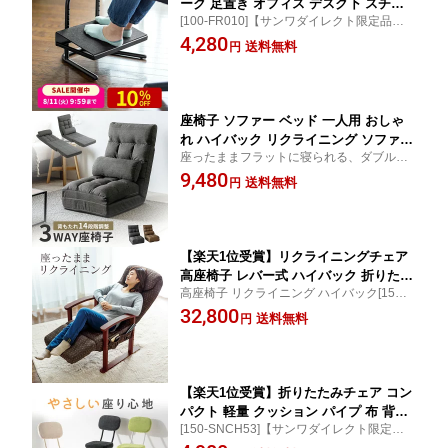
ーク 足置き オフィス デスク下 スチー
[100-FR010]【サンワダイレクト限定品】
ル製 6段階高さ変更可能 スタイリッシュ
【送料無料】
4,280
エルゴノミクスフットレスト 足置き台
送料無料
円
座椅子 ソファー ベッド 一人用 おしゃ
れ ハイバック リクライニング ソファー
座ったままフラットに寝られる、ダブルク
ベッド 折りたたみ かわいい クッション
ッション座椅子 [150-SNCF16]【保証6ヶ
9,480
大きい ロング フルフラット ファブリッ
送料無料
円
月】【送料無料】
ク フロアチェア クッション付き 14段階
角度調節 ふわふわ 日本メーカー製 ギア
完成品 低反発
【楽天1位受賞】リクライニングチェア
高座椅子 レバー式 ハイバック 折りたた
高座椅子 リクライニング ハイバック[150-S
み 肘掛け付き オットマン 一人用 高齢
NCH025]【サンワダイレクト限定品】【送
32,800
者 おしゃれ 肘付き 高さ調整 ヘッドレ
送料無料
円
料無料】
スト 立ち上がりやすい 寝られる イス
いす 一人掛け
【楽天1位受賞】折りたたみチェア コン
パクト 軽量 クッション パイプ 布 背も
[150-SNCH53]【サンワダイレクト限定品】
たれ 持ち運び キッチン ファブリック
【送料無料】