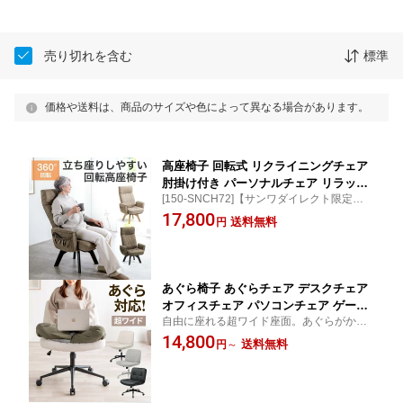
売り切れを含む
標準
価格や送料は、商品のサイズや色によって異なる場合があります。
高座椅子 回転式 リクライニングチェア
肘掛け付き パーソナルチェア リラック
[150-SNCH72]【サンワダイレクト限定品】
スチェア 高齢者 6段階リクライニング 1
【送料無料】
17,800
4段階ヘッドレスト 収納ポケット付き リ
送料無料
円
ビング用 椅子
あぐら椅子 あぐらチェア デスクチェア
オフィスチェア パソコンチェア ゲーミ
自由に座れる超ワイド座面。あぐらがかけ
ングチェア かわいい 幅64cm 幅66cm
るワイドチェア [150-SNCH54]【保証6ヶ
14,800
ワイドチェア 学習椅子 座面広い 360°回
送料無料
円
～
月】【サンワダイレクト限定品】【送料無
転 高さ調節 ロッキング 疲れない椅子
料】
腰痛対策 ファブリック おしゃれ ソファ
チェア 一人掛け 回転椅子 ワークチェア