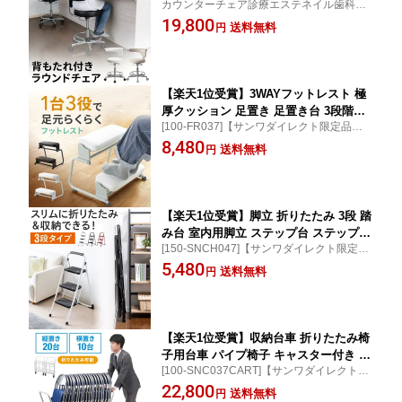
カウンターチェア診療エステネイル歯科美
ィスチェア デザインチェア レザー 丸椅
容室[100-SNC019]【サンワダイレクト限定
19,800
子 ハイスツール キャスター コンパクト
送料無料
円
品】【送料無料】
おしゃれ 背もたれ付き キッチン ダイニ
ング 台所 リビング 椅子 イス いす 敬老
の日 メディカルチェア
【楽天1位受賞】3WAYフットレスト 極
厚クッション 足置き 足置き台 3段階高
[100-FR037]【サンワダイレクト限定品】
さ調整 無段階 角度調整 テレワーク オ
【送料無料】
8,480
ットマン デスク用 デスク下オフィス
送料無料
円
【楽天1位受賞】脚立 折りたたみ 3段 踏
み台 室内用脚立 ステップ台 ステップス
[150-SNCH047]【サンワダイレクト限定
ツール 滑り止め付き 持ち手付き 手すり
品】【送料無料】
5,480
付き 軽量 はしご トラック用 昇降設備
送料無料
円
おしゃれ
【楽天1位受賞】収納台車 折りたたみ椅
子用台車 パイプ椅子 キャスター付き 収
[100-SNC037CART]【サンワダイレクト限
納 チェアカート パイプイス 折りたたみ
定品】【送料無料】
22,800
イス 最大20台 カート 移動 運搬 ミーテ
送料無料
円