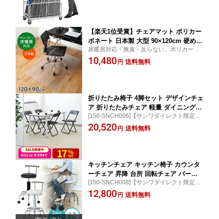
ィングチェア オフィスチェア 椅子 入学
式 卒業式 卒園式 入園式 学校 成人式
【楽天1位受賞】チェアマット ポリカー
ボネート 日本製 大型 90×120cm 硬め
床暖房対応・無臭・反らない、ポリカーボ
ハード 畳 カーペット チェアシート 床
ネート製！[100-MAT005]【サンワダイレク
10,480
暖房対応 クリア 汚れ防止 耐衝撃 透明
送料無料
円
ト限定品】【送料無料】
厚さ2mm フローリング対応 キズ防止
オフィスチェア 椅子 傷防止 食べこぼし
フロアシート 床保護マット
折りたたみ椅子 4脚セット デザインチェ
ア 折りたたみチェア 軽量 ダイニングチ
[150-SNCH006]【サンワダイレクト限定
ェア フォールディングチェア スタッキ
品】【送料無料】
20,520
ングチェア SLIM オフィスチェア 椅子
送料無料
円
会議用イス スツール 折りたたみ ミーテ
ィングチェア パイプ椅子 おしゃれ
キッチンチェア キッチン椅子 カウンタ
ーチェア 昇降 台所 回転チェア バーチ
[150-SNCH008]【サンワダイレクト限定
ェア デザインチェア レザーチェア ハイ
品】【送料無料】
12,800
スツール ハイチェア ラウンドチェア 丸
送料無料
円
椅子 キャスター付き アジャスター 固定
脚 背もたれ付き 回転 腰痛対策 おしゃ