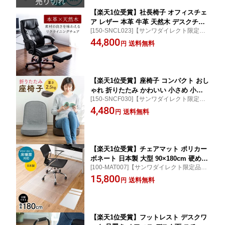
れ かわいい 椅子 イス いす チェアー
【楽天1位受賞】社長椅子 オフィスチェ
ア レザー 本革 牛革 天然木 デスクチェ
[150-SNCL023]【サンワダイレクト限定
ア ワークチェア パソコンチェア リクラ
品】【送料無料】
44,800
イニング オットマン 肘連動 ネットチェ
送料無料
円
ア プレジデントチェア エグゼクティブ
チェア 椅子 イス チェア 在宅ワーク 在
宅 高機能チェア
【楽天1位受賞】座椅子 コンパクト おし
ゃれ 折りたたみ かわいい 小さめ 小さ
[150-SNCF030]【サンワダイレクト限定
い 背もたれ ファブリック 収納 小型 子
品】【送料無料】
4,480
供
送料無料
円
【楽天1位受賞】チェアマット ポリカー
ボネート 日本製 大型 90×180cm 硬め
[100-MAT007]【サンワダイレクト限定品】
ハード 畳 床暖房 対応 半透明 2mm厚
【送料無料】
15,800
ハードフロア カーペット フローリング
送料無料
円
対応 傷防止 オフィスチェア 椅子 フロ
アシート 床保護マット クリア
【楽天1位受賞】フットレスト デスクワ