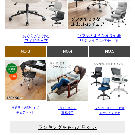
ソファのような座り心地
あぐらがかける
リクライニングチェア
ワイドチェア
NO.3
NO.4
NO.5
半透明・大型タイプ
「寝られる」
ランバーサポート付き
チェアマット
高座椅子
メッシュチェア
ランキングをもっと見る ＞