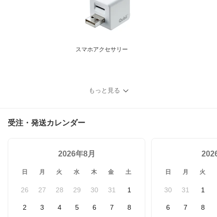
スマホアクセサリー
もっと見る
受注・発送カレンダー
2026年8月
20
日
月
火
水
木
金
土
日
月
火
26
27
28
29
30
31
1
30
31
1
2
3
4
5
6
7
8
6
7
8