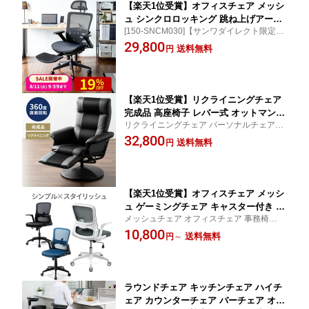
【楽天1位受賞】オフィスチェア メッシ
ュ シンクロロッキング 跳ね上げアーム
[150-SNCM030]【サンワダイレクト限定
レスト リクライニング ハイバック 座面
品】【送料無料】
29,800
メッシュ オットマン 4D ランバーサポー
送料無料
円
ト ギター演奏 デスクチェア 学習椅子
回転椅子 パソコンチェア ワークチェア
【楽天1位受賞】リクライニングチェア
完成品 高座椅子 レバー式 オットマン
リクライニングチェア パーソナルチェア オ
肘掛け付き 回転式 一人用 高齢者 立ち
ットマン 一人掛け[100-SNC033BK]【サン
32,800
上がりやすい 寝られる おしゃれ 一人掛
送料無料
円
ワダイレクト限定品】【送料無料】
け 回転椅子 イス いす 父の日 母の日
【楽天1位受賞】オフィスチェア メッシ
ュ ゲーミングチェア キャスター付き お
メッシュチェア オフィスチェア 事務椅子
しゃれ ロッキングメッシュチェア ミド
ホワイト[150-SNCM018]【サンワダイレク
10,800
ルバック ランバーサポート 事務椅子 パ
送料無料
円
～
ト限定品】【送料無料】
ソコンチェア デスクチェア PCチェア
ワークチェア チェアー 椅子 いす イス
在宅ワーク 在宅 学習椅子 回転椅子
ラウンドチェア キッチンチェア ハイチ
ェア カウンターチェア バーチェア オフ