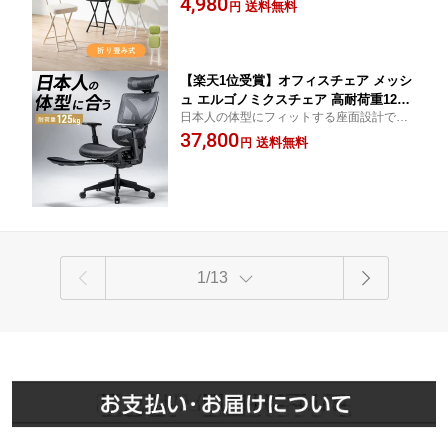
4,980
スリム 完成品 おしゃれ 北欧 腰掛け イ
送料無料
円
ンテリア リビング スツール 椅子 イス
休憩 玄関 台所
【楽天1位受賞】オフィスチェア メッシ
ュ エルゴノミクスチェア 高耐荷重125k
日本人の体型にフィットする座面設計で、
g シンクロロッキング ハイバック オッ
長時間の作業も快適。[150-SNCM38]【サ
37,800
トマン フットレスト 調整可能ランバー
送料無料
円
ンワダイレクト限定品】【送料無料】
サポート 高さ7段階背もたれ アームレス
ト 座面スライド ヘッドレスト ゲーミン
グチェア パソコンチェア ワークチェア
1/13