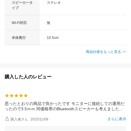
スピーカータ
ステレオ
イプ
Wi-Fi対応
無
本体奥行
10.5cm
商品仕様をもっと見る
購入した人のレビュー
思ったとおりの商品で良かったです モニターに接続しての運用だ
ったので3.5ｍｍ 同価格帯のBluetoothスピーカーも考えまし
た
さらに表示
購入者
さん
2025/11/09