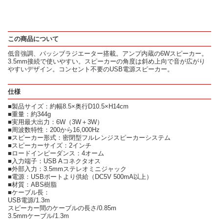
この商品について
低音強調、パッシブラジエーター搭載。アンプ内蔵の6Wスピーカー。
3.5mm接続で使いやすい。スピーカーの角度は斜め上向で音が広がり
やすいデザイン。コンセント不要のUSB電源スピーカー。
仕様
■製品サイズ：約幅8.5×奥行D10.5×H14cm
■重量：約344g
■実用最大出力：6W（3W＋3W）
■周波数特性：200から16,000Hz
■スピーカー形式：密閉型フルレンジスピーカーシステム
■スピーカーサイズ：2インチ
■ロードインピーダンス：4オーム
■入力端子：USB Aコネクタオス
■外部入力：3.5mmステレオミニジャック
■電源：USBポートより供給（DC5V 500mA以上）
■材質：ABS樹脂
■ケーブル長：
USB電源/1.3m
スピーカー間のケーブルの長さ/0.85m
3.5mmケーブル/1.3m