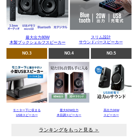
スリム設計
最大出力80W
サウンドバースピーカー
木製ブックシェルフスピーカー
NO.3
NO.4
NO.5
モニター下に収まる
最大60W出力
高出力36W
USBスピーカー
木目調スピーカー
スピーカー
ランキングをもっと見る ＞