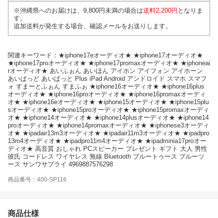
※沖縄県へのお届けは、9,800円未満の場合は
送料2,200円
となりま
す。
追加送料が発生する場合、確認メールをお送りします。
関連キーワード：★iphone17eオーディオ★ ★iphone17オーディオ★
★iphone17proオーディオ★ ★iphone17promaxオーディオ★ ★iphoneai
rオーディオ★ あいふぉん あいほん アイホン アイフォン アイホーン
あいぱっど あいぱっと Plus iPad Android アンドロイド スマホ スマフ
ォ すまーとふぉん すまふぉ ★iphone16オーディオ★ ★iphone16plus
オーディオ★ ★iphone16proオーディオ★ ★iphone16promaxオーディ
オ★ ★iphone16eオーディオ★ ★iphone15オーディオ★ ★iphone15plu
sオーディオ★ ★iphone15proオーディオ★ ★iphone15promaxオーディ
オ★ ★iphone14オーディオ★ ★iphone14plusオーディオ★ ★iphone14
proオーディオ★ ★iphone14promaxオーディオ★ ★iphonese3オーディ
オ★ ★ipadair13m3オーディオ★ ★ipadair11m3オーディオ★ ★ipadpro
13m4オーディオ★ ★ipadpro11m4オーディオ★ ★ipadminia17proオー
ディオ★ 高音質 おしゃれ PCスピーカー プレゼント ギフト 大人 男性
彼氏 コードレス ワイヤレス 無線 Bluetooth ブルートゥース ブルーツ
ース サンワサプライ 4969887576298
商品番号：400-SP116
商品仕様