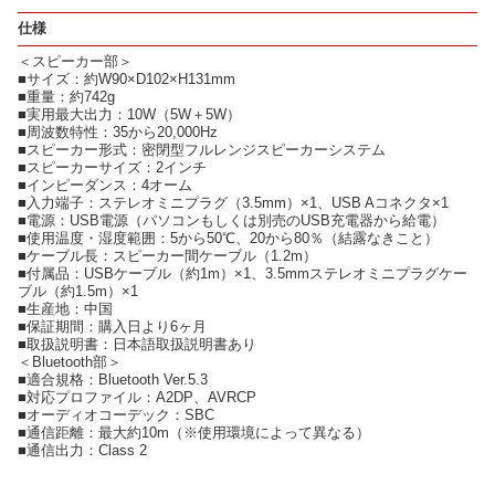
仕様
＜スピーカー部＞
■サイズ：約W90×D102×H131mm
■重量：約742g
■実用最大出力：10W（5W＋5W）
■周波数特性：35から20,000Hz
■スピーカー形式：密閉型フルレンジスピーカーシステム
■スピーカーサイズ：2インチ
■インピーダンス：4オーム
■入力端子：ステレオミニプラグ（3.5mm）×1、USB Aコネクタ×1
■電源：USB電源（パソコンもしくは別売のUSB充電器から給電）
■使用温度・湿度範囲：5から50℃、20から80％（結露なきこと）
■ケーブル長：スピーカー間ケーブル（1.2m）
■付属品：USBケーブル（約1m）×1、3.5mmステレオミニプラグケー
ブル（約1.5m）×1
■生産地：中国
■保証期間：購入日より6ヶ月
■取扱説明書：日本語取扱説明書あり
＜Bluetooth部＞
■適合規格：Bluetooth Ver.5.3
■対応プロファイル：A2DP、AVRCP
■オーディオコーデック：SBC
■通信距離：最大約10m（※使用環境によって異なる）
■通信出力：Class 2