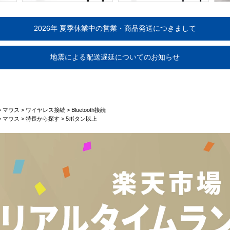
2026年 夏季休業中の営業・商品発送につきまして
地震による配送遅延についてのお知らせ
>
マウス
>
ワイヤレス接続
>
Bluetooth接続
>
マウス
>
特長から探す
>
5ボタン以上