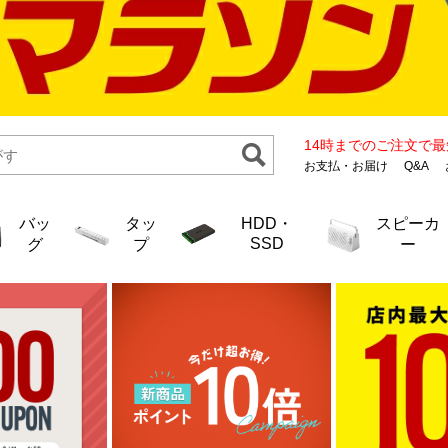
バッ
タッ
HDD・
スピーカ
SSD
グ
プ
ー