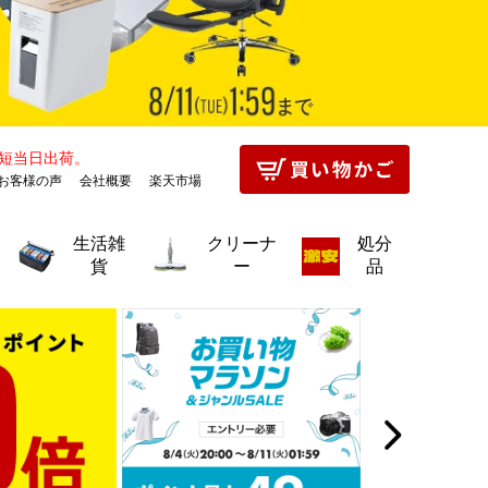
生活雑
クリーナ
処分
貨
ー
品