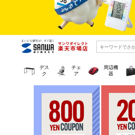
デス
チェ
周辺機
ク
ア
器