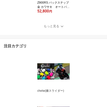
Z900RS バックステップ
金 カワサキ オートバイ
52,800
用
円
もっと見る
注目カテゴリ
chelw(膝スライダー)