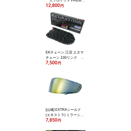
スプロケット PREMIU
12,800
M（プレミアム） オー
円
トバイ用
EKチェーン 江沼 エヌマ
チェーン 100リンク EK
7,500
420SR-X(BK:BK)SKJ EK
円
オートバイ用 ブラッ
ク 4571291794382
[山城] EXTRAシールド
(エキストラ) ミラーシー
7,850
ルド ダークスモーク/ゴ
円
ールド 【Z-7/X-Fourteen/
RYD 対応】