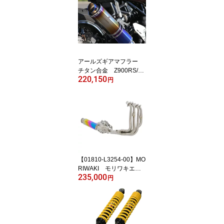
アールズギアマフラー
チタン合金 Z900RS/C
220,150
AFE/SE（17～22）チタ
円
ンポリッシュ カーボンエ
ンド リアルスペック ス
リップオンマフラー「W
K31-EUDB」2BL-ZR900
C
【01810-L3254-00】MO
RIWAKI モリワキエン
235,000
ジニアリング フルエキ
円
ゾーストマフラー CROS
S-SHORT ZERO [クロス
ショート ゼロ] タイプA
NO NINJA ZX-25R