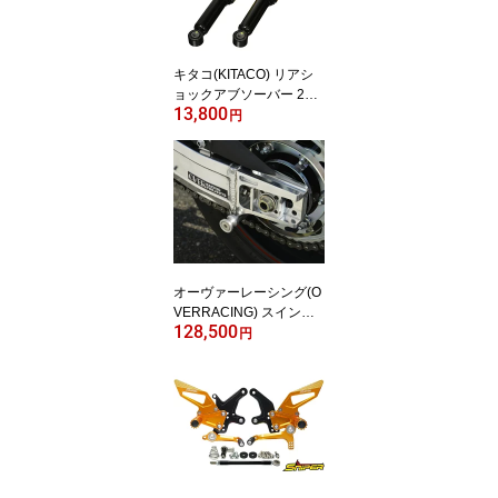
キタコ(KITACO) リアシ
ョックアブソーバー 2本
13,800
1セット オイルダンパー
円
採用 クロスカブ110(JA4
5,JA60) イエロー
オーヴァーレーシング(O
VERRACING) スイング
128,500
アーム タイプ7 YZF-R25
円