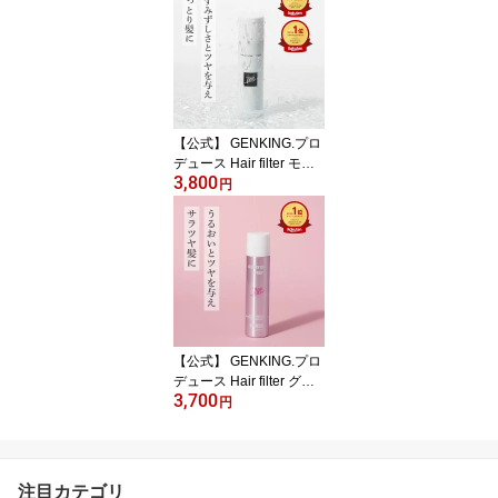
リートメントセット 保湿
艶 まとまり 潤い ヘアケ
ア
【公式】 GENKING.プロ
デュース Hair filter モイ
3,800
スチャースプレー うるツ
円
ヤ髪 ヘアスプレー エク
ステやウィッグにも ビ
ャクダンの香り
【公式】 GENKING.プロ
デュース Hair filter グロ
3,700
ッシーコートスプレー サ
円
ラツヤ髪 ヘアスプレー
エクステやウィッグに
も フローラル系
注目カテゴリ