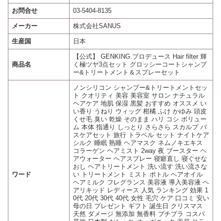
お問合せ
03-5404-8135
メーカー
株式会社SANUS
生産国
日本
【公式】 GENKING.プロデュース Hair filter 輝
商品名
く極ツヤ3点セット グロッシーコートシャンプ
ー&トリートメント＆スプレーセット
ノンシリコン シャンプー&トリートメントセッ
ト クオリティ 美容 美容室 サロン ナチュラル
ヘアケア 地肌 保湿 黒髪 おすすめ オススメ い
い香り うねり ウィッグ 柑橘 ふけ かゆみ 頭皮
くせ毛 臭い 乾燥 そのまま ハリ コシ ボリュー
ム 本体 指通り しっとり さらさら スカルプ バ
スケアセット 旅行 トラベル セット ナイトケア
シルク 睡眠 熟睡 ヘアマスク ネムノキエキス
コラーゲン ヘアミスト 2way 夜 ブースター ヘ
アウォーター ヘアスプレー 寝癖直し 寝ぐせな
おし ヘアトリートメント 洗い流す 洗い流さな
ワード
い トリートメント ミスト ボトル ヘアオイル
ヘアミルク フレグランス 美容液 導入美容液 ヘ
アリキッド レディース 人気 ランキング 効果 1
0代 20代 30代 40代 女性 毛穴 ケア 口コミ 安い
母の日 プレゼント ギフト 誕生日 クリスマス
天然 ダメージ 無添加 無香料 プチプラ コスパ