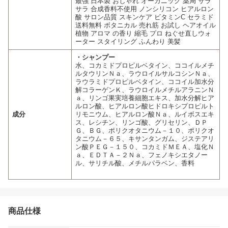
最強 日本製 おしゃれ オーガニック 薬局 サラ
サラ 合成香料不使用 ノンシリコン ヒアルロン
酸 サロン品質 スキンケア ビタミンC セラミド
送料無料 ボタニカル 売れ筋 お試し ヘアオイル
植物 アロマ の香り 縮毛 プロ ねぐせ直しウォ
ーター スタイリング ふんわり 美髪
・シャンプー
水、コカミドプロピルベタイン、ココイルメチ
ルタウリンＮａ、ラウロイルサルコシンＮａ、
ラウラミドプロピルベタイン、ココイル加水分
解コラーゲンＫ、ラウロイルメチルアラニンＮ
ａ、リンゴ果実培養細胞エキス、加水分解ヒア
ルロン酸、ヒアルロン酸ヒドロキシプロピルト
成分
リモニウム、ヒアルロン酸Ｎａ、ルイボスエキ
ス、レシチン、リンゴ酸、グリセリン、ＤＰ
Ｇ、ＢＧ、ポリクオタニウム－１０、ポリクオ
タニウム－６５、キサンタンガム、ジステアリ
ン酸ＰＥＧ－１５０、コカミドＭＥＡ、塩化Ｎ
ａ、ＥＤＴＡ－２Ｎａ、フェノキシエタノー
ル、サリチル酸、メチルパラベン、香料
商品仕様