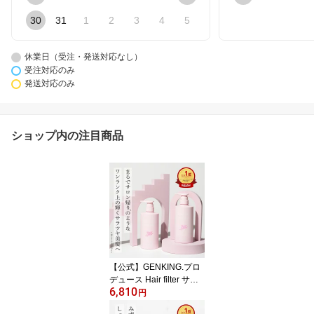
30
31
1
2
3
4
5
休業日（受注・発送対応なし）
受注対応のみ
発送対応のみ
ショップ内の注目商品
【公式】GENKING.プロ
デュース Hair filter サラ
6,810
ツヤ2点セット グロッシ
円
ーコートシャンプー & ト