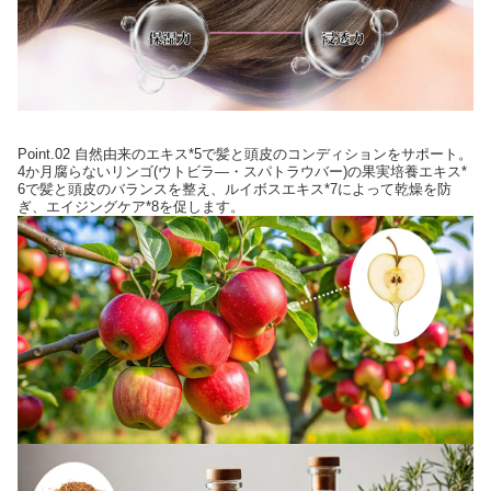
Point.02 自然由来のエキス*5で髪と頭皮のコンディションをサポート。
4か月腐らないリンゴ(ウトビラ―・スパトラウバー)の果実培養エキス*
6で髪と頭皮のバランスを整え、ルイボスエキス*7によって乾燥を防
ぎ、エイジングケア*8を促します。