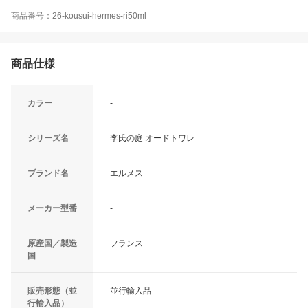
商品番号：26-kousui-hermes-ri50ml
商品仕様
カラー
-
シリーズ名
李氏の庭 オードトワレ
ブランド名
エルメス
メーカー型番
-
原産国／製造
フランス
国
販売形態（並
並行輸入品
行輸入品）