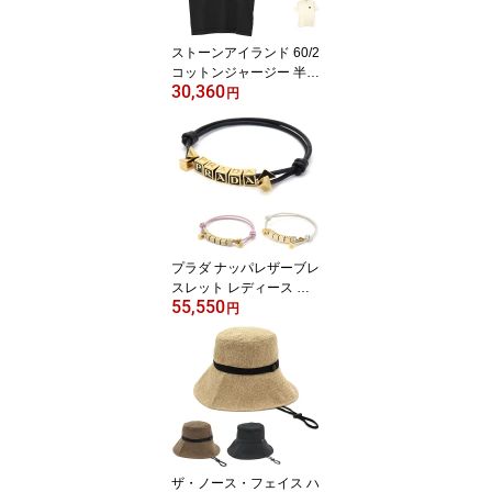
ストーンアイランド 60/2
コットンジャージー 半袖
30,360
Tシャツ メンズ 春/夏/秋
円
コンパスパッチ チェーン
ステッチ 全7色 M/L/XLサ
イズ スリムフィット L1S
152100027 S0013 【並
行輸入品】
プラダ ナッパレザーブレ
スレット レディース 本
55,550
革 レザーコード エナメ
円
ルメタル レタリングロゴ
全3色 16.5～25.5cm 1IB
522 NAPPA 【並行輸入
品】
ザ・ノース・フェイス ハ