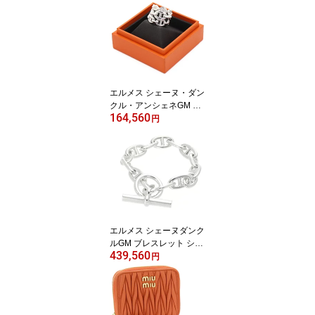
クコットンジャージー ク
ルーネック 襟リブ ブラ
ック/ホワイト S-XLサイ
ズ BFUTS235 724 【並
行輸入品】
エルメス シェーヌ・ダン
クル・アンシェネGM 指
164,560
輪 リング シルバー925
円
［50 10号］ ［51 11
号］ ［52 12号］ ［53 1
3号］ ［54 14号］ ［55
15号］ ［56 16号］ 【並
行輸入品】
エルメス シェーヌダンク
ルGM ブレスレット シル
439,560
バー925 ［11コマ 15c
円
m］ ［12コマ 16.5cm］
［13コマ 18cm］ ［14コ
マ 19.5cm］ ［15コマ 2
1cm］ ［16コマ 23cm］