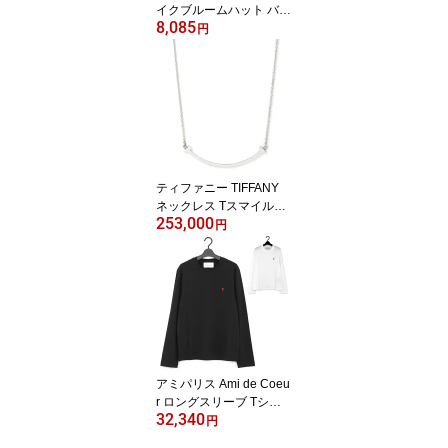
イクブルームハット バケ
8,085
ットハット ユニセックス
円
日差し対策 収納袋付き
全3色 L NN02343 【国内
正規品】
ティファニー TIFFANY
ネックレス Tスマイルペ
253,000
ンダント スモール 3518
円
9424 K18ホワイトゴー
ルド 【並行輸入品】
アミパリス Ami de Coeu
r ロングスリーブ Tシャ
32,340
ツ 長袖Tシャツ ユニセッ
円
クス 春/秋/冬 オーガニッ