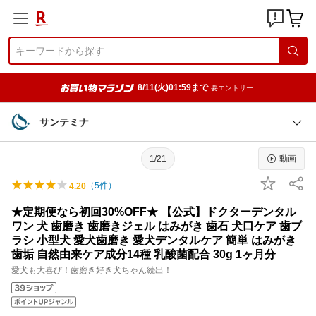
8/11(火)01:59まで
要エントリー
サンテミナ
1/21
動画
（
5
件）
4.20
★定期便なら初回30%OFF★ 【公式】ドクターデンタル
ワン 犬 歯磨き 歯磨きジェル はみがき 歯石 犬口ケア 歯ブ
ラシ 小型犬 愛犬歯磨き 愛犬デンタルケア 簡単 はみがき
歯垢 自然由来ケア成分14種 乳酸菌配合 30g 1ヶ月分
愛犬も大喜び！歯磨き好き犬ちゃん続出！