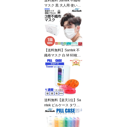
送料無料 Santek 不織布
ト
マスク 黒 大人用 使い捨
て ふつうサイズ 男女兼
用 UPF50+ 紫外線遮光率
99.9％ VFE99.9％ BFE9
9.9％ PFE99.8% 花粉 ウ
イルス 飛沫対策 UVカッ
ト 黒マスク おしゃれ 小
顔効果 立体プリーツ レ
ーザー治療 ダウンタイム
【送料無料】Santek 不
シミ取り
織布マスク 白 M 60枚入
り ふつうサイズ 使い捨
て 男女兼用 VFE99.9％ B
FE99.9％ PFE99.8% UV
87.1%カット 花粉対策
飛沫防止 耳が痛くならな
い おしゃれ 清潔マスク
送料無料【楽天1位】Sa
ntek ピルケース タワー
型 1週間 1日4回 薬ケー
ス 薬入れ 薬箱 薬カレン
ダー 服薬管理 飲み忘れ
防止 サプリメントケース