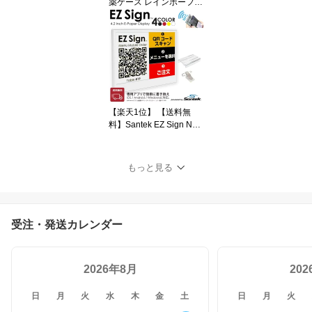
薬ケース レインボーフラ
ワー型 [Santek] 1週間 1
日1回 【送料無料】
【楽天1位】 【送料無
料】Santek EZ Sign NFC
4.2インチ 電子ペーパー
ディスプレイ 4色表示 薄
型3.4mm 電池不要 スマ
もっと見る
ホでNFC書き換え iOS/A
ndroid/Windows対応 名
札 POP 会議室 QR表示
◎
受注・発送カレンダー
2026年8月
20
日
月
火
水
木
金
土
日
月
火