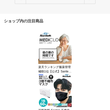
ショップ内の注目商品
楽天ランキング服薬管理
補助1位【公式】Santek
MEDICLO メディクロ 服
薬アラーム時計 服薬リマ
インダー お薬リマインダ
ー 音声アラーム 大画面 7
インチ 10.1インチ 15.6
インチ デジタル時計 カ
レンダー 高齢者 介護 認
知症 飲み忘れ防止 ギフ