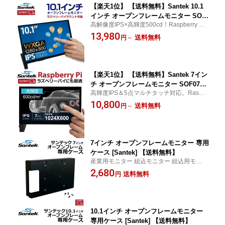
【楽天1位】 【送料無料】Santek 10.1
インチ オープンフレームモニター SOF
高解像度IPS×高輝度500cd！Raspberry Pi
01010A1B 高解像度1280×800 IPS液晶 5
を直マウントできる開発・組込向け10.1イ
13,980
点マルチタッチ Raspberry Pi/Jetson N
送料無料
円
～
ンチタッチモニター。産業用モニター 組込
ano対応 HDMI USB-C スピーカー内蔵
モニター 組込用モニター 組込タッチモニタ
高輝度500cd Windows Ubuntu ゲーム
ー
機接続可
【楽天1位】 【送料無料】Santek 7イン
チ オープンフレームモニター SOF0700
高輝度IPS＆5点マルチタッチ対応。Raspb
A1B 高輝度600cd IPS液晶 タッチパネ
erry PiやJetson Nanoに直結できる開発向け
10,800
ル 5点マルチタッチ Raspberry Pi/Jetso
送料無料
円
～
7インチモニター。産業用モニター 組込モ
n Nano対応 HDMI USB-C スピーカー内
ニター 組込用モニター 組込タッチモニター
蔵 1024×600 Windows Ubuntu ゲーム
機接続可
7インチ オープンフレームモニター 専用
ケース [Santek] 【送料無料】
産業用モニター 組込モニター 組込用モニタ
ー 組込タッチモニター
2,680
送料無料
円
10.1インチ オープンフレームモニター
専用ケース [Santek] 【送料無料】