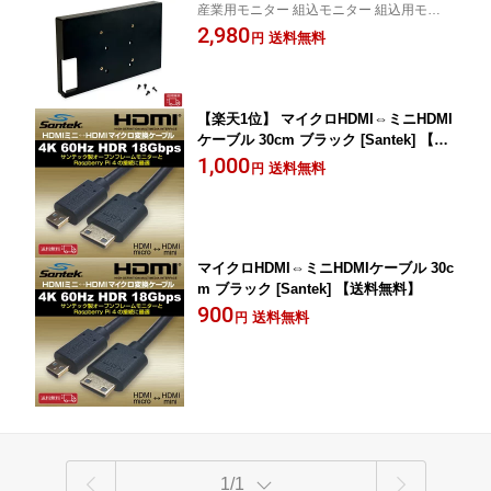
産業用モニター 組込モニター 組込用モニタ
ー 組込タッチモニター
2,980
送料無料
円
【楽天1位】 マイクロHDMI⇔ミニHDMI
ケーブル 30cm ブラック [Santek] 【送
料無料】
1,000
送料無料
円
マイクロHDMI⇔ミニHDMIケーブル 30c
m ブラック [Santek] 【送料無料】
900
送料無料
円
1/1