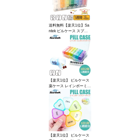
携帯用 コンパクト 旅行
持ち運び おしゃれ カレ
ンダー管理 服薬サポート
送料無料【楽天1位】Sa
ntek ピルケース スプリ
ング 1週間 1日4回 薬ケ
ース 薬入れ 薬箱 薬カレ
ンダー 服薬管理 飲み忘
れ防止 サプリメントケー
ス 携帯用 コンパクト 旅
行 持ち運び おしゃれ か
わいい カレンダー管理
服薬サポート
【楽天1位】 ピルケース
薬ケース レインボーミニ
ボックス型 [Santek] 1週
間 1日2回 【送料無料】
【楽天1位】 ピルケース