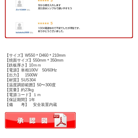
【サイズ】W550＊D460＊210mm
【焼面サイズ】550mm＊350mm
【鉄板厚さ】10ｍｍ
【電源】単相100V 50/60Hz
【出力】 1500W
【材質】SUS304
【温度調節範囲】50〜300度
【質量】約23kg
【電源コード】１ｍ
【保証期間】1年
【備 考】 安全装置内蔵