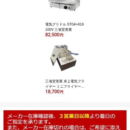
電気グリドル STGH-818
100V 三省堂実業
82,500
円
三省堂実業 卓上電気フラ
イヤー ミニフライヤー5.
18,700
5L フライヤー 家庭用電
円
源可 STEF-81