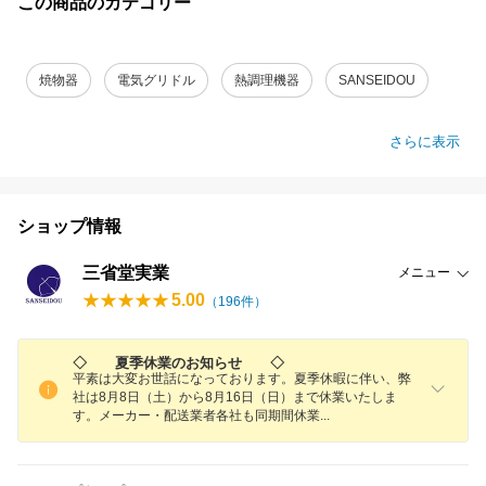
この商品のカテゴリー
焼物器
電気グリドル
熱調理機器
SANSEIDOU
さらに表示
ショップ情報
三省堂実業
メニュー
5.00
（
196
件）
◇ 夏季休業のお知らせ ◇
平素は大変お世話になっております。夏季休暇に伴い、弊
社は8月8日（土）から8月16日（日）まで休業いたしま
す。メーカー・配送業者各社も同期間休
業