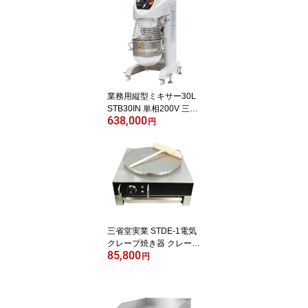
業務用縦型ミキサー30L
STB30IN 単相200V 三省
638,000
堂実業 食品ミキサー
円
三省堂実業 STDE-1電気
クレープ焼き器 クレープ
85,800
焼き機 クレープ焼器 ク
円
レープメーカー 100V電
源使用 トンボ付 送料無
料 保証1年