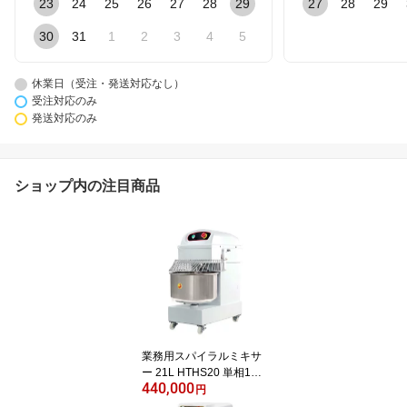
23
24
25
26
27
28
29
27
28
29
30
31
1
2
3
4
5
休業日（受注・発送対応なし）
受注対応のみ
発送対応のみ
ショップ内の注目商品
業務用スパイラルミキサ
ー 21L HTHS20 単相100
440,000
V 三省堂実業 食品ミキ
円
サー