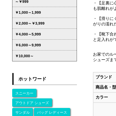
・【足裏に
も肌離れが
・【滑りに
がりの濡れ
・【靴下合
と足入れが
お家でのル
シューズま
ブランド
商品名・
カラー