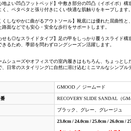
心地よい凹凸フットベッド】中敷き部分の凹凸（イボイボ）構
よく、ペタペタと張り付きにくい快適な肌触りをキープします
くくしなやかに曲がるアウトソール】靴底には優れた屈曲性と
た路面などでも安心・安全な歩行をサポートします。
わせも◎なスライドタイプ】足の甲をしっかり覆うスライド構
できるため、季節を問わずロングシーズン活躍します。
ームシューズやオフィスでの室内履きはもちろん、ちょっとし
で、日常のスタイリングに自然に溶け込むミニマルなシンプル
GMOOD ／ ジームード
型番
RECOVERY SLIDE SANDAL
ブラック、グレー、グレージュ
23.0cm / 24.0cm / 25.0cm / 26.0