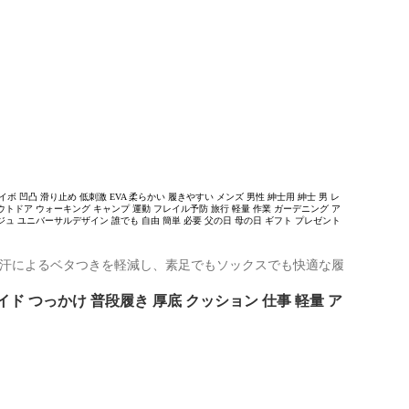
 凹凸 滑り止め 低刺激 EVA 柔らかい 履きやすい メンズ 男性 紳士用 紳士 男 レ
ウトドア ウォーキング キャンプ 運動 フレイル予防 旅行 軽量 作業 ガーデニング ア
ジュ ユニバーサルデザイン 誰でも 自由 簡単 必要 父の日 母の日 ギフト プレゼント
。汗によるベタつきを軽減し、素足でもソックスでも快適な履
ド つっかけ 普段履き 厚底 クッション 仕事 軽量 ア