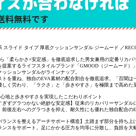
スライド タイプ 厚底クッションサンダル ジームード ／RECOVERY S
Dから「柔らかさ×安定感」を徹底追求した男女兼用の定番リカバ
を提案するライフスタイルブランド「GMOOD（ジームード）
クッションサンダルがラインナップ。
ストを重ね、独自のEVA素材の配合割合を徹底追求。「百聞は
優しく労わり、「ラクさ」と「歩きやすさ」を極限まで高めた
き心地と歩きやすさを実現したこだわりポイント
すぎずグラつかない絶妙な安定感】従来のリカバリーサンダル
。前後左右へのグラつきを抑え、耐久性にも優れた独自配合のE
バランスを整えるアーチサポート構造】土踏まず部分を持ち上
ランスをサポート。足にかかる圧力を均等に分散し、負担を大