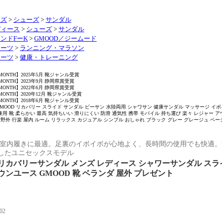
ンズ
>
シューズ
>
サンダル
ディース
>
シューズ
>
サンダル
ンドFーK
>
GMOOD／ジームード
ポーツ
>
ランニング・マラソン
ポーツ
>
健康・トレーニング
 MONTH】2025年5月 靴ジャンル受賞
 MONTH】2023年9月 静岡県賞受賞
 MONTH】2022年6月 静岡県賞受賞
 MONTH】2020年12月 靴ジャンル受賞
 MONTH】2018年6月 靴ジャンル受賞
OOD リカバリー スライド サンダル ビーサン 水陸両用 シャワサン 健康サンダル マッサージ イボイボ
用 靴 柔らかい 最高 気持ちいい 滑りにくい 防滑 通気性 携帯 モバイル 持ち運び 楽々 レジャー ア
 野外 行楽 屋内 ルーム リラックス カジュアル シンプル おしゃれ ブラック グレー グレージュ ベー
や室内履きに最適。足裏のイボイボが心地よく、長時間の使用でも快適
したユニセックスモデル
リカバリーサンダル メンズ レディース シャワーサンダル スライ
ウンユース GMOOD 靴 ベランダ 屋外 プレゼント
02