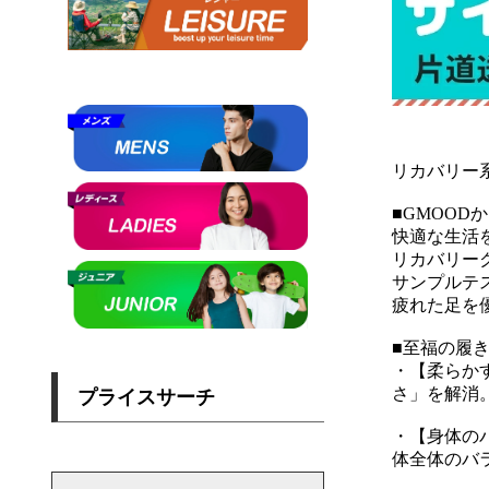
リカバリー系 
■GMOO
快適な生活
リカバリー
サンプルテ
疲れた足を
■至福の履
・【柔らか
さ」を解消
・【身体の
体全体のバ