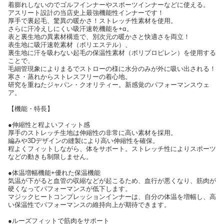
着膨れしないのでゴルフインナーやスポーツインナーなどに使える。
アスリート設計の当店史上最強機能性インナーです！
厚手で裏起毛、驚異の暖かさ！ストレッチ性素材を使用。
さらに汗冷えしにくい吸汗速乾機能を+α。
表と裏生地の異素材構造で、別次元の暖かさと快適さを両立！
表生地に吸汗速乾素材（ポリエステル）、
裏生地に汗を吸わない起毛の保温性素材（ポリプロピレン）を使用する
ことで、
毛細管現象によりまるでストローの様に水分のみが外に吸い出される！
寒さ・蒸れからストレスフリーの着心地。
研究を重ねたジャパン・クオリティー。新感覚のパフォーマンスウェ
ア。
【機能・特長】
●伸縮性と程よいフィット感
厚手のストレッチ生地は伸縮性の非常に高い素材を採用。
編みや3Dデザインの縫製により高い伸縮性を確保。
程よくフィットしながら、体をサポート。ストレッチ性によりスポーツ
などの動きも制限しません。
●体温増幅機能+優れた保温機能
気温が下がると血管の収縮などが起こるため、血行が悪くなり、筋肉が
硬くなってパフォーマンスが低下します。
マジックヒートコンプレッションインナーは、自分の体温を増幅し、高
い保温性でパフォーマンスの維持向上が期待できます。
●ルーズフィットで筋肉をサポート