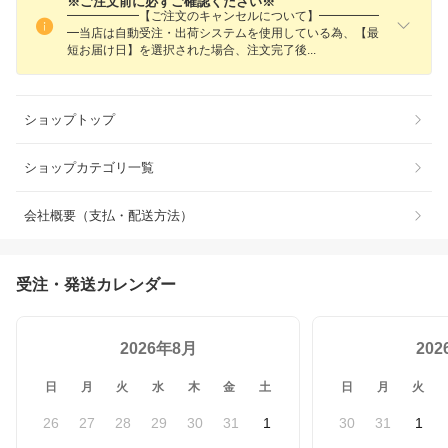
※ご注文前に必ずご確認ください※
━━━━━━【ご注文のキャンセルについて】━━━━━
━当店は自動受注・出荷システムを使用している為、【最
短お届け日】を選択された場合、注文完了
後
ショップトップ
ショップカテゴリ一覧
会社概要（支払・配送方法）
受注・発送カレンダー
2026年8月
20
日
月
火
水
木
金
土
日
月
火
26
27
28
29
30
31
1
30
31
1