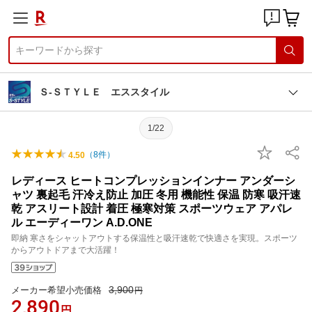
Ｓ-ＳＴＹＬＥ エススタイル
1/22
（
8
件）
4.50
レディース ヒートコンプレッションインナー アンダーシ
ャツ 裏起毛 汗冷え防止 加圧 冬用 機能性 保温 防寒 吸汗速
乾 アスリート設計 着圧 極寒対策 スポーツウェア アパレ
ル エーディーワン A.D.ONE
即納 寒さをシャットアウトする保温性と吸汗速乾で快適さを実現。スポーツ
からアウトドアまで大活躍！
3,900
メーカー希望小売価格
円
2,890
円