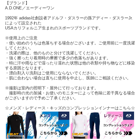
【ブランド】
A.D.ONE／エーディーワン
1992年 adidas社創設者アドルフ・ダスラーの孫アディー・ダスラーJr.
によって設立された
USAカリフォルニア生まれのスポーツブランドです。
※使用上のご注意
・使い始めのうちは色落ちする場合がございます。ご使用前に一度洗濯
してください。
・洗濯の際は、他のものと分けて洗濯してください。
・強く擦ったり着用時の摩擦で多少の色落ちがあります。
・特に汗や雨などで湿ったり濡れた状態は他の衣類や持ち物などに移染
する原因となります。
・漂白剤入り洗剤はご使用にならないでください。
・肌に合わない場合は直ちに使用を中止し、医師にご相談ください。
※撮影は室内の照明下・屋外にて行っております。
撮影時の光の加減・お使いのモニターによって色味に若干異なる場合
がございますので予めご了承ください。
☆メンズ・レディース・キッズのコンプレッションインナーはこちら☆