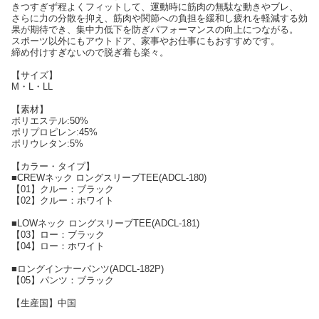
きつすぎず程よくフィットして、運動時に筋肉の無駄な動きやブレ、
さらに力の分散を抑え、筋肉や関節への負担を緩和し疲れを軽減する効
果が期待でき、集中力低下を防ぎパフォーマンスの向上につながる。
スポーツ以外にもアウトドア、家事やお仕事にもおすすめです。
締め付けすぎないので脱ぎ着も楽々。
【サイズ】
M・L・LL
【素材】
ポリエステル:50%
ポリプロピレン:45%
ポリウレタン:5%
【カラー・タイプ】
■CREWネック ロングスリーブTEE(ADCL-180)
【01】クルー：ブラック
【02】クルー：ホワイト
■LOWネック ロングスリーブTEE(ADCL-181)
【03】ロー：ブラック
【04】ロー：ホワイト
■ロングインナーパンツ(ADCL-182P)
【05】パンツ：ブラック
【生産国】中国