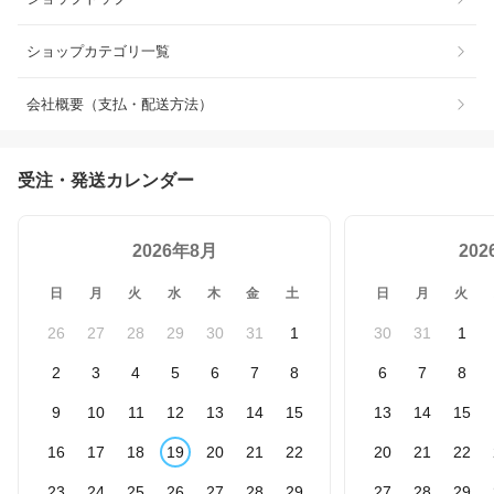
ショップカテゴリ一覧
会社概要（支払・配送方法）
受注・発送カレンダー
2026年8月
20
日
月
火
水
木
金
土
日
月
火
26
27
28
29
30
31
1
30
31
1
2
3
4
5
6
7
8
6
7
8
9
10
11
12
13
14
15
13
14
15
16
17
18
19
20
21
22
20
21
22
23
24
25
26
27
28
29
27
28
29