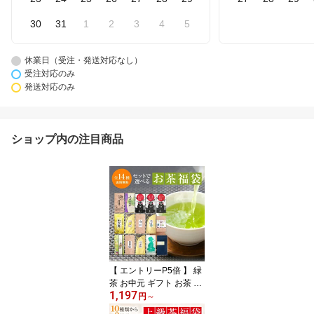
30
31
1
2
3
4
5
休業日（受注・発送対応なし）
受注対応のみ
発送対応のみ
ショップ内の注目商品
【 エントリーP5倍 】 緑
茶 お中元 ギフト お茶 10
1,197
0g×3袋他(最大400g) 選
円
～
べる お茶 福袋 2026 送料