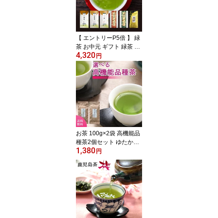
ト プレゼント 香典返し
美味しい 】訳あり カテ
キン 水出し
【 エントリーP5倍 】 緑
茶 お中元 ギフト 緑茶 お
4,320
茶 プレゼント 茶通も唸
円
る！選べる高級茶福袋 1
00g×3個 300g 送料無料
熊本地震 支援 熊本県 特
上 あさつゆ さえみどり
知覧茶 【 ギフト お供え
内祝 香典返し 極上 緑茶
茶葉 ぐり茶 お茶の葉 お
茶っ葉 70代 80代 】
お茶 100g×2袋 高機能品
種茶2個セット ゆたかみ
1,380
どり さえみどり 送料無
円
料 プレゼント お中元 ギ
フト 2025 エピガロカテ
キン ケルセチン【お茶の
葉 煎茶 緑茶 お茶葉 深蒸
し茶 茶葉 日本茶 鹿児島
茶 お彼岸】