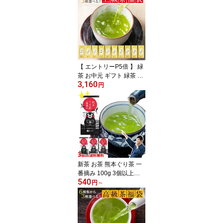
無料 熊本地震 支援 熊本
県 【 ギフト お供え 誕生
日 あさつゆ 煎茶 日本茶
美味しい 緑茶 茶葉 深蒸
し茶 ぐり茶 知覧茶 八女
茶 嬉野茶 鹿児島茶 仏事
お供え 】 プレゼント
【 エントリーP5倍 】 緑
茶 お中元 ギフト 緑茶 お
3,160
茶 プレゼント 2026 品種
円
別に選ぶ上級茶福袋 3個
入 300g 送料無料 熊本地
震 支援 熊本県 【 2026年
鹿児島茶 知覧茶 さえみ
どり あさつゆ ゆたかみ
どり 深蒸し 煎茶 緑茶 茶
葉 日本茶 お茶の葉 お茶
葉 高級 70代 80代 】
新茶 お茶 熊本ぐり茶 一
番摘み 100g 3個以上送
540
料無料 渋め 抹茶入り 一
円
～
番茶100% 熊本地震 支援
熊本県 【 緑茶 煎茶 日本
茶 茶葉 深蒸し茶 業務用
】【 お供え お歳暮 ギフ