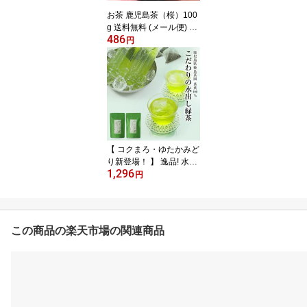
お茶 鹿児島茶（桜）100
g 送料無料 (メール便) ギ
486
フト プレゼント【 知覧
円
茶 】【 お茶 】【 日本茶
茶葉 緑茶 煎茶 】【ポイ
ント消化】訳あり ギフト
水出し 冷茶【 香典返し
】お茶の葉 お茶葉 カテ
キン 免疫
【 コクまろ・ゆたかみど
り新登場！ 】 逸品! 水出
1,296
し煎茶 新茶 緑茶 ティー
円
パック お茶 ティーバッ
グ 特上煎茶 (5g ×12P入)
×2個セット 特上 熊本産
ほうじ茶 美味しい 焙じ
この商品の楽天市場の関連商品
茶 【 鹿児島茶 水出し煎
茶 高級 茶葉 高級茶 極上
】