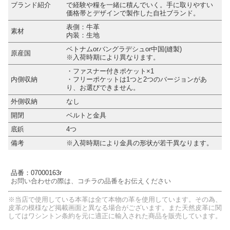
ブランド紹介
で経験や糧を一緒に積んでいく。手に取りやすい
価格帯とデザインで製作した自社ブランド。
表側：牛革
素材
内装：生地
ベトナムorバングラデシュor中国(縫製)
原産国
※入荷時期により異なります。
・ファスナー付きポケット×1
内側収納
・フリーポケットは1つと2つのバージョンがあ
り、お選びできません。
外側収納
なし
開閉
ベルトと金具
底鋲
4つ
備考
※入荷時期により金具の形状が若干異なります。
品番：07000163r
お問い合わせの際は、コチラの品番をお伝えください
※当店で使用している本革は全て本物の革を使用しています。その為、
皮革の模様など掲載画面と異なる場合がございます。また天然皮革に関
してはワシントン条約を元に適正に輸入された商品を販売しています。