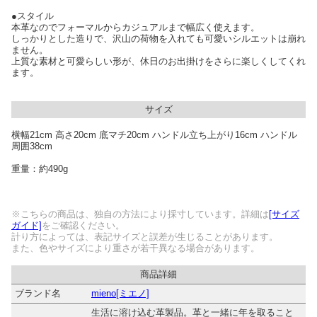
●スタイル
本革なのでフォーマルからカジュアルまで幅広く使えます。
しっかりとした造りで、沢山の荷物を入れても可愛いシルエットは崩れ
ません。
上質な素材と可愛らしい形が、休日のお出掛けをさらに楽しくしてくれ
ます。
サイズ
横幅21cm 高さ20cm 底マチ20cm ハンドル立ち上がり16cm ハンドル
周囲38cm
重量：約490g
※こちらの商品は、独自の方法により採寸しています。詳細は
[サイズ
ガイド]
をご確認ください。
計り方によっては、表記サイズと誤差が生じることがあります。
また、色やサイズにより重さが若干異なる場合があります。
商品詳細
ブランド名
mieno[ミエノ]
生活に溶け込む革製品。革と一緒に年を取ること