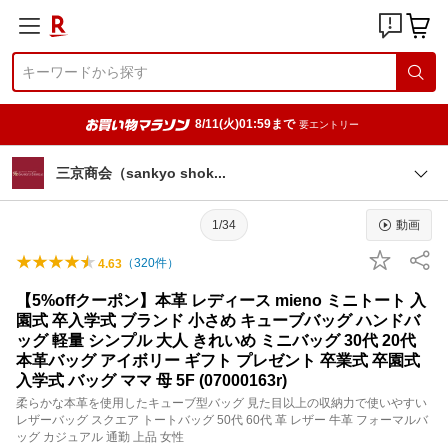
8/11(火)01:59まで
要エントリー
三京商会（sankyo sho
k
1/34
動画
（
320
件）
4.63
【5%offクーポン】本革 レディース mieno ミニトート 入
園式 卒入学式 ブランド 小さめ キューブバッグ ハンドバ
ッグ 軽量 シンプル 大人 きれいめ ミニバッグ 30代 20代
本革バッグ アイボリー ギフト プレゼント 卒業式 卒園式
入学式 バッグ ママ 母 5F (07000163r)
柔らかな本革を使用したキューブ型バッグ 見た目以上の収納力で使いやすい
レザーバッグ スクエア トートバッグ 50代 60代 革 レザー 牛革 フォーマルバ
ッグ カジュアル 通勤 上品 女性