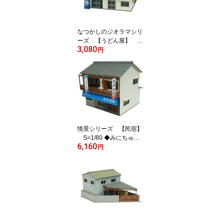
なつかしのジオラマシリ
ーズ 【うどん屋】 S=
3,080
1/150 ◆みにちゅあーと
円
キット Nゲージ 建物 精
密 おうち時間 工作 ミニ
チュア インテリア
情景シリーズ 【民宿】
S=1/80 ◆みにちゅあ
6,160
ーとキット ジオラマ HO
円
ゲージ 建物 精密 おうち
時間 工作 ミニチュア イ
ンテリア