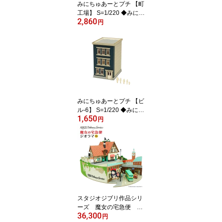
みにちゅあーとプチ 【町
工場】 S=1/220 ◆みにち
2,860
ゅあーとキット ジオラマ
円
Zゲージ 建物 精密 おうち
時間 工作 ミニチュア イ
ンテリア
みにちゅあーとプチ 【ビ
ル-6】 S=1/220 ◆みにち
1,650
ゅあーとキット ジオラマ
円
Zゲージ 建物 精密 おうち
時間 工作 ミニチュア イ
ンテリア
スタジオジブリ作品シリ
ーズ 魔女の宅急便
36,300
【魔女の宅急便ジオラ
円