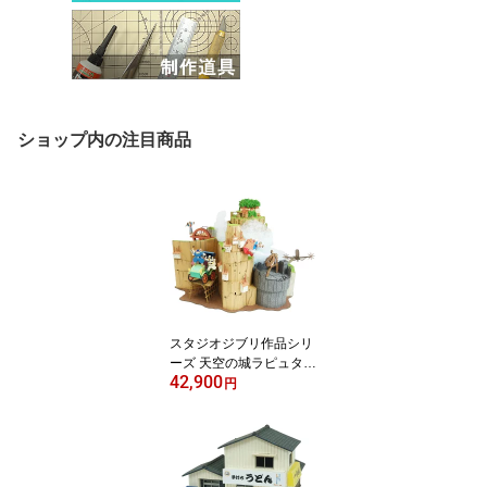
ショップ内の注目商品
スタジオジブリ作品シリ
ーズ 天空の城ラピュタ
42,900
【天空の城ラピュタジオ
円
ラマ】non-scale ◆みに
ちゅあーとキット おうち
時間 工作 ミニチュア イ
ンテリア