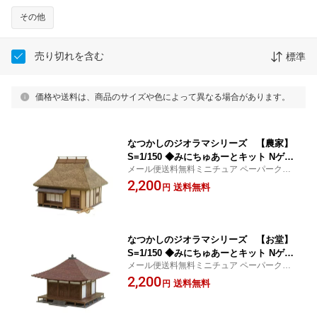
その他
売り切れを含む
標準
価格や送料は、商品のサイズや色によって異なる場合があります。
なつかしのジオラマシリーズ 【農家】
S=1/150 ◆みにちゅあーとキット Nゲー
メール便送料無料ミニチュア ペーパークラ
ジ 建物 精密 おうち時間 工作 ミニチュ
フト
2,200
ア インテリア
送料無料
円
なつかしのジオラマシリーズ 【お堂】
S=1/150 ◆みにちゅあーとキット Nゲー
メール便送料無料ミニチュア ペーパークラ
ジ 建物 精密 おうち時間 工作 ミニチュ
フト
2,200
ア インテリア
送料無料
円