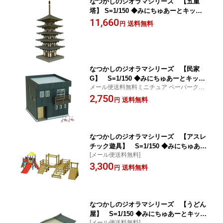
なつかしのジオラマシリーズ 【五重
塔】 S=1/150 ◆みにちゅあーとキット
Nゲージ 建物 精密 おうち時間 工作 ミ
11,660
送料無料
円
ニチュア インテリア
なつかしのジオラマシリーズ 【民家
G】 S=1/150 ◆みにちゅあーとキット
メール便送料無料ミニチュア ペーパークラ
Nゲージ 建物 精密 おうち時間 工作 ミ
フト
2,750
ニチュア インテリア
送料無料
円
なつかしのジオラマシリーズ 【アスレ
チック遊具】 S=1/150 ◆みにちゅあー
[メール便送料無料]
とキット Nゲージ 建物 精密 おうち時間
3,300
工作 ミニチュア インテリア
送料無料
円
なつかしのジオラマシリーズ 【うどん
屋】 S=1/150 ◆みにちゅあーとキット
[メール便送料無料]