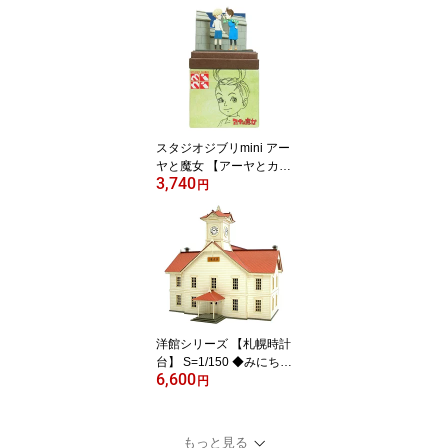
マ】 non-scale ◆みにち
ゅあーとキット おうち時
間 工作 ミニチュア イン
テリア
スタジオジブリmini アー
ヤと魔女 【アーヤとカス
3,740
タード】 ◆みにちゅあー
円
とキット おうち時間 工
作 ミニチュア インテリ
ア
洋館シリーズ 【札幌時計
台】 S=1/150 ◆みにちゅ
6,600
あーとキット ジオラマ N
円
ゲージ 建物 精密 おうち
時間 工作 ミニチュア イ
ンテリア
もっと見る