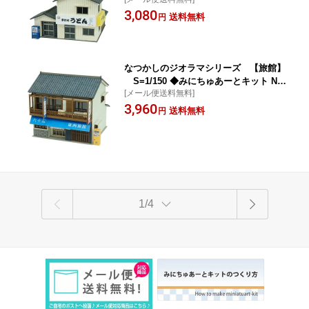
Nゲージ 建物 精密 おうち時間 工作 ミ
3,080
ニチュア インテリア
送料無料
円
なつかしのジオラマシリーズ 【旅館】
S=1/150 ◆みにちゅあーとキット Nゲ
[メール便送料無料]
ージ 建物 精密 おうち時間 工作 ミニチ
3,960
ュア インテリア
送料無料
円
1/4