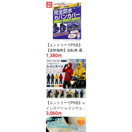
【エントリーでP5倍】
【送料無料】自転車 通学
1,380
完全防水 カバン カバー
円
レインカバー バッグカバ
ー リュックカバー 防水
雨 自転車カバー 前かご
カバー カゴカバー 雨具
荷台 3way リュックサッ
ク 自転車通学 中学生 通
勤 通学 徒歩通学
【エントリーでP5倍】レ
インスーツ レインウェア
3,060
メンズ レディース 上下
円
セット イーグルクロス #
3674 防水 透湿 バイク 自
転車 通勤 通学 アウトド