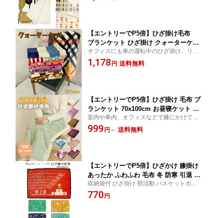
シープボアを使用しております♪再生ポリエ
ルディック
ステル素材を使用した環境にも優しいで
す。
【エントリーでP5倍】ひざ掛け毛布
ブランケット ひざ掛け クォーターケッ
オフィスにも車の運転中のひざ掛け、リビ
ト 70×100cm 毛布 柄 ノンキャラ お昼
ングでのリラックスタイムやお子様のお昼
1,178
寝ケット 敬老の日 シンプル シック お
送料無料
円
寝ケッ スポーツ観戦 キャンプなどのアウト
しゃれ かわいい ノンキャラ 大人 子供
ドアにも 用途いろいろ。
敬老
【エントリーでP5倍】ひざ掛け 毛布 ブ
ランケット 70x100cm お昼寝ケット ク
室内や車内、オフィスなどで膝にかけて防
ォーター ケット キッズ ベビー フラン
寒対策として使用できます。ポリエステル
999
ネル ふわふわ お昼寝 子供 北欧 ノルデ
送料無料
円
～
素材を使用している為、軽くて柔らかい肌
ィック ネコ 猫 無地 シンプル おしゃれ
触りでシワになりにくく、耐久性・耐熱性
あったか ふわふわ もこもこ 冷え 冷房
があります。
対策 防寒
【エントリーでP5倍】ひざかけ 膝掛け
あったか ふわふわ 毛布 冬 防寒 引退 卒
収納袋付 ひざ掛け 部活動 バスケットボー
業 部活 チーム 応援グッズ チームグッ
ル バレーボール テニス バトミントン 陸上
770
ズ 学校 応援 おそろい クラブ プリント
円
吹奏楽部部活動 膝掛け スクール 思い出 プ
お昼寝ケット
レゼント ギフト 贈り物 お祝い