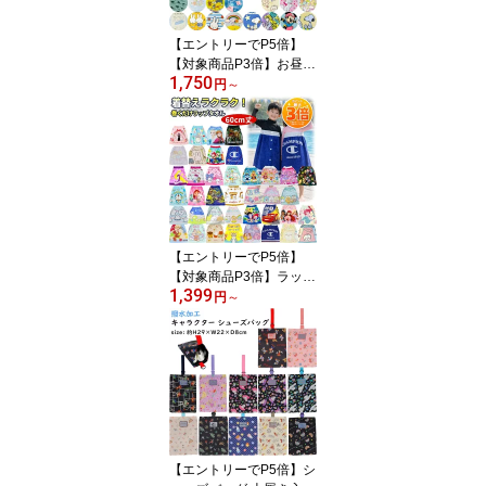
ース まくらかばー ファ
スナー式
【エントリーでP5倍】
【対象商品P3倍】お昼寝
1,750
ケット キャラクター タ
円
～
オルケット 約85x115cm
ベビー キッズ 優しい肌
触り 子供 男の子 女の子
洗える 春夏 綿100% ベ
ビーケット 夏掛け 肌掛
け 薄掛け ケット 幼稚園
保育園 入園準備品 赤ち
ゃん用
【エントリーでP5倍】
【対象商品P3倍】ラップ
1,399
タオル 巻きタオル 巻き
円
～
バスタオル キャラクター
ディズニー サンリオ 60c
m 丈 プールタオル Sサイ
ズ 綿100％ かわいい プ
リント 子ども キッズ プ
ール 小学生 中学生 男の
子 学校 スポーツ 水泳 ス
イミング 海水浴
【エントリーでP5倍】シ