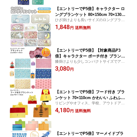
【エントリーでP5倍】キャラクター ロ
ングブランケット 80×150cm 70×130cm
ひざ掛けよりも長いサイズのロングブラン
ひざ掛け ブランケット ロング お昼寝
ケット。腰に巻いたり、肩から羽織るのに
1,848
ケット 毛布 大きめ 長め あったか ふわ
送料無料
円
便利なサイズです。
ふわ 軽い 暖かい フリース フランネル
起毛 ディズニー サンリオ キティドラえ
もん
【エントリーでP5倍】【対象商品P3
倍】キャラクター ポーチ付き ブランケ
膝掛けよりも少しコンパクトサイズでアウ
ット 約60×100cm コンパクト 小さめ
トドアや旅行にぴったりなサイズ感です。
3,080
円
ポーチ付きで収納時はコンパクトサイズで
持ち運びにピッタリです。また軽くて暖か
いのが特徴で
【エントリーでP5倍】フード付き ブラ
ンケット 70×110cm かわいい ふわふわ
リビングやオフィス、学校、アウトドアな
おしゃれ 防寒グッズ
ど、冬場は何枚あっても嬉しいブランケッ
4,180
送料無料
円
ト。羽織った時にずれ落ちにくいスナップ
ボタン付きです。
【エントリーでP5倍】マーメイドブラ