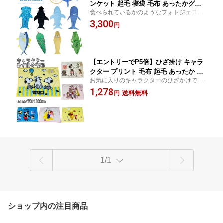
ンケット 起毛 寝袋 毛布 あったかグッ
食べられているかのようなフォトジェニッ
ズ マスコット ふわふわ おしゃれ 省エ
クな穿く毛布です。 足をすっぽり包めるた
3,300
ネ 防寒グッズ プレゼント ギフト 賞品
円
め、使ってみるととても暖か! 見た目だけで
忘年会 景品
なく機能性もバツグンです。
【エントリーでP5倍】ひざ掛け キャラ
クター プリント 毛布 起毛 あったか ベ
お気に入りのキャラクターのひざかけで ふ
ビーケット スローケット ひざかけ 子供
んわり あったか
1,278
用 お昼寝ケット ブランケット もうふ
送料無料
円
あったか 洗える ベビー キッズ 子供 赤
ちゃん 男の子 女の子 送料無料
1/1
ショップ内の注目商品