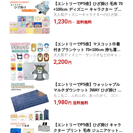
【エントリーでP5倍】ひざ掛け 毛布 70
×100cm ディズニー キャラクター プリ
大人気ディズニーキャラクターのひざ掛け
ント お昼寝ケット ブランケット もうふ
毛布。車中のひざ掛け、リラックスタイム
1,230
あったか ベビー キッズ 赤ちゃん 子共
送料無料
円
～
のブランケット、お昼寝ケットとしてお使
男の子 女の子 送料無料
い頂けます。
【エントリーでP5倍】マスコット巾着
付きブランケット 70×100cm 持ち運び
大人気ディズニー・サンリオなどのキャラ
楽々! お昼寝ケット キャラクター コン
クターひざ掛け毛布。車中のひざ掛け、リ
2,200
パクト 毛布 あったか ディズニー サン
円
ラックスタイムのブランケット、お昼寝ケ
リオ ベビー キッズ 赤ちゃん 子共 男の
ットとしてお使い頂けます。
子 女の子
【エントリーでP5倍】ウォッシャブル
マルチダウンケット 3WAY ひざ掛け ボ
もこもこ、ふわふわ、あったかく、コンパ
レロ 腰巻き コンパクト収納 洗える マ
クト収納・洗濯可！キャンプ に！ アウトド
1,980
イクロマイヤー ふわふわ もこもこ ブラ
送料無料
円
ア に！ 野外フェス に！ベビーカーのフッ
ンケット タータンチェック ドット かわ
トマフ にも。
いい おしゃれ オフィス キャンプ
【エントリーでP5倍】ひざ掛け キャラ
クター プリント 毛布 ジュニアケット