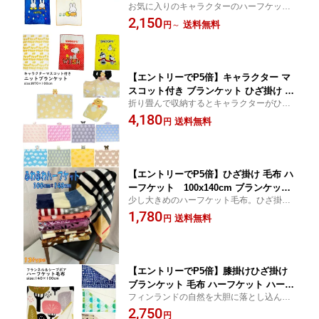
お気に入りのキャラクターのハーフケット
お昼寝ケット ブランケット 100cm×140
で ふんわり あったか
2,150
cm ハーフ毛布 ハーフケット すみっコ
送料無料
円
～
ぐらし ノンキャラ ポルク
【エントリーでP5倍】キャラクター マ
スコット付き ブランケット ひざ掛け 毛
折り畳んで収納するとキャラクターがひざ
布 ニット生地 刺繍 半立体 約70×100cm
掛けを被って寝ているかのうようになりま
4,180
送料無料
円
す。ニット生地でもちもちしたひざ掛けで
す。室内や車内、オフィスなどで膝にかけ
て防寒対策として。
【エントリーでP5倍】ひざ掛け 毛布 ハ
ーフケット 100x140cm ブランケット
少し大きめのハーフケット毛布。ひざ掛
ひざ掛け 毛布 お昼寝ケット ジュニアケ
け、リラックスタイム、ブランケット、お
1,780
ット シンプル シック おしゃれ かわい
送料無料
円
昼寝ケット、キャンプ や スポーツ観戦 な
い ノンキャラ 大人 子供 あったか ふわ
どのアウトドアにも。用途いろいろ。
ふわ
【エントリーでP5倍】膝掛けひざ掛け
ブランケット 毛布 ハーフケット ハーフ
フィンランドの自然を大胆に落とし込んだ
毛布 140×100cm 起毛 表フランネル 裏
デザインが素敵です。表はフランネル裏は
2,750
シープボア お昼寝 キッズ 子供 北欧 ノ
円