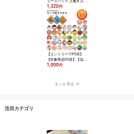
ューズバッグ 上履き入れ
1,320
撥水加工 再生ポリエステ
円
ル キャラクター 縦29×横
22×底8cm キッズ シュー
ズケース 防水 スポーツ
体育館履き 巾着 ディズ
ニー サンリオ ジョージ
ジュラシック 恐竜 入園
入学 準備 新学期
【エントリーでP5倍】
【対象商品P3倍】【送料
1,000
無料 最低価格挑戦】ル
円
ープ付きタオル 3枚セッ
ト 綿100％ 28×28cm キ
ャラクター ハンドタオル
もっと見る
ループタオル 保育園 幼
稚園 小学校 入園準備 入
学準備 男の子 女の子 キ
ッズ サンリオ ディズニ
注目カテゴリ
ー マリオ カービィ