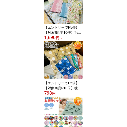
ア キャンプ 登山 釣り フ
ェス 雨具 カッパ おしゃ
れ 止水ファスナー 裏メ
ッシュ
【エントリーでP5倍】
【対象商品P10倍】毛布
1,690
カバー 綿100％ ガーゼ
円
～
シングル 145×205cm 毛
布用カバー 花柄 ペイズ
リー ガーベラ 紋章柄 無
地 洗える 4か所ひも付き
ダウンケット対応 オール
シーズン
【エントリーでP5倍】
【対象商品P10倍】枕カ
798
バー ピローケース 43×6
円
3cm 綿混合 ツイル 総柄
おしゃれ かわいい シロ
クマ スター ダイヤ 花 リ
ーフ 和風 ドット 洋風 吸
水 速乾 清潔 ファスナー
式 まくらカバー ピロケ