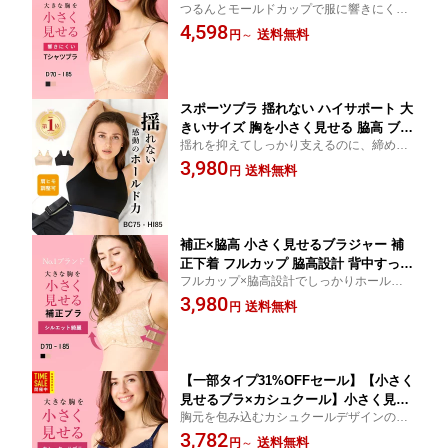
つるんとモールドカップで服に響きにく
プ 着痩せブラ ブラジャー ワイヤー入り
い。 胸の高さを抑えてすっきり着痩せシル
4,598
苦しくない Tシャツブラ シルエット 響
送料無料
円
～
エットへ。 小さく見せてきれいに整えるT
かない 大きいサイズ 【ルルスマートブ
シャツブラ。
ラ】
スポーツブラ 揺れない ハイサポート 大
きいサイズ 胸を小さく見せる 脇高 ブラ
揺れを抑えてしっかり支えるのに、締め付
ジャー すっきり見せ 締め付けにくい
けにくい。大きな胸もすっきり整えるハイ
3,980
送料無料
円
サポートスポーツブラ。
補正×脇高 小さく見せるブラジャー 補
正下着 フルカップ 脇高設計 背中すっき
フルカップ×脇高設計でしっかりホールドす
り ホールド感 補正ブラ 大きいサイズ
る小さく見せる補正ブラ。背中や脇まで整
3,980
【ルルスマートブラ】
送料無料
円
えてすっきりシルエットへ。
【一部タイプ31%OFFセール】【小さく
見せるブラ×カシュクール】小さく見せ
胸元を包み込むカシュクールデザインの小
るブラジャー レース 補正下着 レースデ
さく見せるブラ。フェミニンなレースで上
3,782
ザイン カシュクールブラ 脇高設計 上品
送料無料
円
～