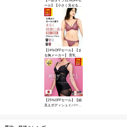
【一部タイプ31%OFFセ
ール】【小さく見せるブ
ラ×カシュクール】小さ
く見せるブラジャー レー
ス 補正下着 レースデザ
イン カシュクールブラ
脇高設計 上品シルエット
着痩せブラ 大きいサイズ
【ルルスマートブラ】
【24%OFFセール】【ま
る胸メーカー】 育乳 ブ
ラジャー&ショーツ 累計
9万枚突破 ブラショーツ
セット レース 脇肉すっ
きり 脇肉 補正 盛れる 谷
間メイク 脇高ブラ ブラ
ジャー ショーツセット
上下セット 補正 ブラジ
ャー レディース 小胸対
【25%OFFセール】【細
応 大きいサイズ バスト
見えボディシェイパー】
アップ
補正下着 日本製 ぽっこ
りお腹 引き締め 背中ス
ッキリ 苦しくない 累計5
5万枚突破 体型カバー 幅