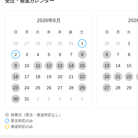
受注・発送カレンダー
広サイズ展開 S〜3L ボデ
ィスーツ SAKURA SHA
PE(R)
2026年8月
20
日
月
火
水
木
金
土
日
月
火
26
27
28
29
30
31
1
30
31
1
2
3
4
5
6
7
8
6
7
8
9
10
11
12
13
14
15
13
14
15
16
17
18
19
20
21
22
20
21
22
23
24
25
26
27
28
29
27
28
29
30
31
1
2
3
4
5
休業日（受注・発送対応なし）
受注対応のみ
発送対応のみ