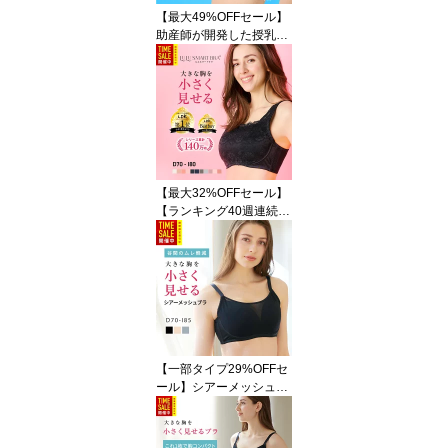
【最大49%OFFセール】
助産師が開発した授乳ブ
ラ OHANA BRA【返品交
換OK】大きいカップも
対応 前開きでラクに授乳
ノンワイヤーで垂れ防止
産前産後 下着 マタニテ
ィブラ 累計27万枚突破
敏感肌対応 ナイトブラ兼
用 妊婦 ブラジャー 大き
【最大32%OFFセール】
いサイズ
【ランキング40週連続1
位！胸を小さく見せるブ
ラ】累計140万枚突破！
小さく見せるブラ ボリュ
ームダウン ブラジャー
大きい胸 胸のボリューム
をおさえるブラ 補正下着
着痩せブラ ルルスマート
ブラ
【一部タイプ29%OFFセ
ール】シアーメッシュブ
ラ 小さく見せるブラジャ
ー 通気性 軽やかフィッ
ト 着痩せブラ ワイヤー