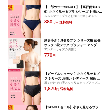
【一部カラー54%OFF】【高評価★4.3
6】小さく見せるブラ シリーズ お揃い
ルルスマートブラとお揃いで楽しめるショ
ショーツ レディース フルバック スタン
ーツ。深めの股上でヒップをやさしく包み
880
ダードショーツ 深め レース [M L LL 3
送料無料
円
～
込み、快適な履き心地
L] ヒップフィット 単品ショーツ 補正下
着 ルルスマートブラ [三恵]
胸を小さく見せるブラ シリーズ用 延長
ホック 3段フック ブラジャー アンダー
アンダーサイズの調整に
延長 ルルスマートブラ シリーズ ルルス
770
マートブラ アジャスター ルルスマー
円
トブラ フック 小さく見せるブラ ちい
さく見せるブラ
【ガードルショーツ 】小さく見せるブ
ラ シリーズ お揃い レディース 深め フ
履くだけでお腹スッキリ＆ヒップアップ。
ルバック 補正 下着 骨盤 引き締め レー
小さく見せるブラとお揃いの、快適ガード
1,870
ス [M L LL] ヒップアップ 単品ショーツ
送料無料
円
ルショーツ。
ルルスマートブラ [三恵]
【24%OFFセール】小さく見せるブラ