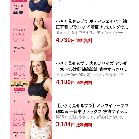
品な着痩せシルエットへ。デコルテが開い
シルエット 着痩せブラ 大きいサイズ
たトップスに 夏用ブラとしてもおススメ
【ルルスマートブラ】
小さく見せるブラ ボディシェイパー 補
正下着 ブラトップ 着痩せ バストダウン
胸からお腹まで整えるボディシェイパー。
くびれメイク 胸元すっきり ボディスー
小さく見せるブラ機能でバストをすっきり
4,730
ツ ノンワイヤー 大きいサイズ ルルスマ
送料無料
円
見せ、着るだけで美しいシルエットへ。
ートブラ
小さく見せるブラ 大きいサイズ アンダ
ー90〜95対応 脇高設計 背中すっきり 着
アンダー90〜95対応の小さく見せるブラ。
痩せブラ ボリュームダウン 補正下着 ル
大きい胸をすっきり整え、背中や脇も美し
4,180
ルスマートブラ
送料無料
円
く見せる着痩せブラ。
【小さく見せるブラ】ノンワイヤーブラ
綿95％ 一日中リラックス 快適フィット
綿95％で肌にやさしく、締め付けないのに
苦しくない ナイトブラ リラックスブラ
しっかりフィット。 ノンワイヤーでも美ラ
3,184
大きいサイズ 【ルルスマートブラ】
送料無料
円
インを保つ、24時間リラックスブラ。