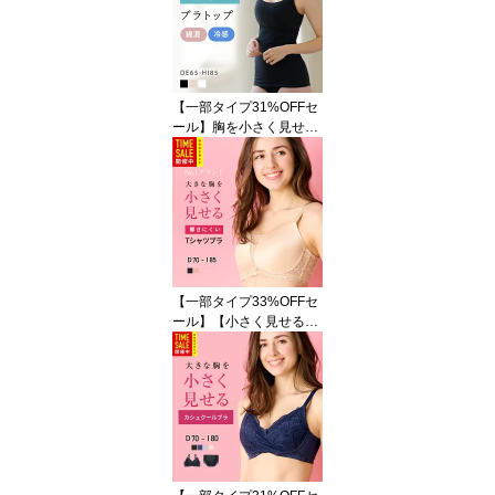
入り 苦しくない シアー
メッシュブラ 補正下着
大きいサイズ 【ルルスマ
ートブラ】
【一部タイプ31%OFFセ
ール】胸を小さく見せる
ブラトップ ノンワイヤー
で着痩せ ルルスマートブ
ラ Dカップ〜Iカップ対応
シルエットすっきり 綿混
ブラキャミ 小さく見える
ブラ 大きいサイズ キャ
ミソール 冷感 機能性素
材[三恵]
【一部タイプ33%OFFセ
ール】【小さく見せるブ
ラ】 響きにくい モール
ドカップ 着痩せブラ ブ
ラジャー ワイヤー入り
苦しくない Tシャツブラ
シルエット 響かない 大
きいサイズ 【ルルスマー
トブラ】