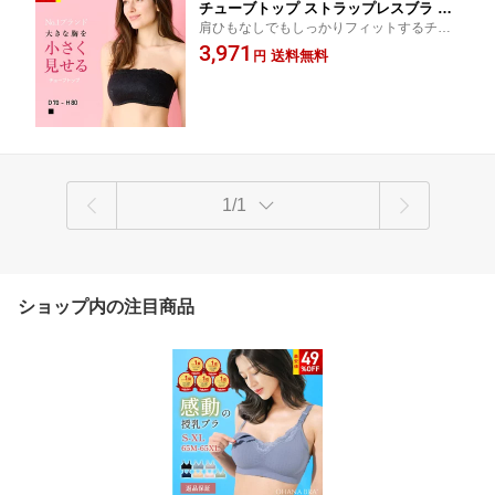
チューブトップ ストラップレスブラ ベ
肩ひもなしでもしっかりフィットするチュ
アトップ 安定感 バストダウン 着痩せ
ーブトップブラ。 小さく見せるブラ機能で
3,971
大きいサイズ ドレス対応 オフショル対
送料無料
円
バストをすっきり整え、ドレスやオフショ
応 ルルスマートブラ
ルコーデにも◎
1/1
ショップ内の注目商品