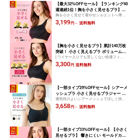
【最大32%OFFセール】【ランキング40
週連続1位！胸を小さく見せるブラ】累
胸を小さく見せて着やせシルエットへ導く
計140万枚突破！ 小さく見せるブラ ボ
小さく見せるブラ。ワイヤー入りでも苦し
3,199
リュームダウン ブラジャー 大きい胸 胸
送料無料
円
～
くない脇高設計で背中までスッキリ 胸が小
のボリュームをおさえるブラ 補正下着
さく見えるブラ 細見え ブラ
着痩せブラ ルルスマートブラ
【胸を小さく見せるブラ】累計140万枚
突破！ 小さく見えるブラ ボリュームダ
[ ワイヤー入りでも苦しくない快適フィット
ウン ブラジャー 胸のボリュームをおさ
] [ 胸のボリュームを整える美シルエット ] [
3,300
えるブラ 補正下着 着痩せブラ ルルスマ
送料無料
円
脇高設計で背中スッキリ見える ] [ 大きいサ
ートブラ
イズ対応で20〜40代に人気の着やせブラジ
ャー ]
【一部タイプ29%OFFセール】シアーメ
ッシュブラ 小さく見せるブラジャー 通
通気性のよいシアーメッシュで涼しく快適
気性 軽やかフィット 着痩せブラ ワイヤ
な小さく見せるブラ。軽やかな着け心地で
3,658
ー入り 苦しくない シアーメッシュブラ
送料無料
円
～
自然な着痩せシルエットへ。夏ブラ 涼しい
補正下着 大きいサイズ 【ルルスマート
ブラジャー
ブラ】
【一部タイプ33%OFFセール】【小さく
見せるブラ】 響きにくい モールドカッ