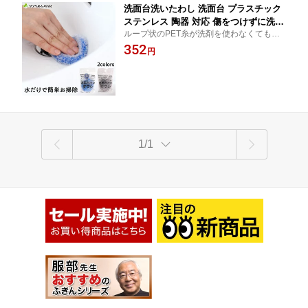
洗面台洗いたわし 洗面台 プラスチック
ステンレス 陶器 対応 傷をつけずに洗え
ループ状のPET糸が洗剤を使わなくても水
る 小さい スポンジ ブルー／グレー
だけで汚れや水アカを落とします。 吊りひ
352
円
も付きで使い終わったら吊るして保管でき
ます。洗面所でジャマにならない小さなタ
ワシです。
1/1