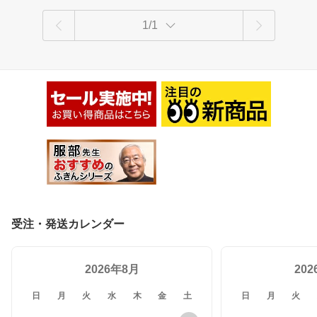
1/1
受注・発送カレンダー
2026年8月
20
日
月
火
水
木
金
土
日
月
火