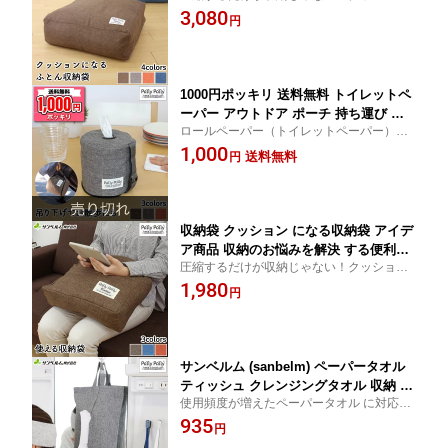
として有効利用すれば新たな収納スペース
3,080
収納するだけで クッションとして使え
円
もできて一石二鳥 布団を捨てるのに困って
ます かけ布団がクッションになるふと
いた方必見です！
ん収納袋 サンベルム（sanbelm）
1000円ポッキリ 送料無料 トイレットペ
ーパー アウトドア ポーチ 持ち運び 吊
ロールペーパー（トイレットペーパー）を
り下げ どこでもロールペーパーカバー
携行できるカバーです。 アウトドアやレジ
1,000
PallyPally サンベルム
送料無料
円
ャーに大活躍！
収納袋 クッション になる収納袋 アイデ
ア商品 収納のお悩みを解決 する便利グ
圧縮するだけが収納じゃない！クッション
ッズ 衣類を収納するだけで クッション
として有効利用すれば新たな収納スペース
1,980
として使えます タオルやブランケット
円
もできて一石二鳥 布団を捨てるのに困って
がクッションになる収納袋
いた方必見です！
サンベルム (sanbelm) ペーパータオル
ティッシュ クレンジングタオル 収納 ケ
使用頻度が増えたペーパータオル に対応し
ース カバー 壁掛け 吊り下げ はっ水加
たカバー。生地にははっ水加工を施してい
935
工 布製
円
ます。 クレンジングタオルや箱ティッシ