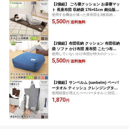
【2個組】 ごろ寝クッション お昼寝マッ
ト 長座布団 収納袋 176×61cm 銘仙版 3
使用する機会が減った座布団を3枚収納する
枚収納 グレー 座布団がごろ寝クッショ
と快適なごろ寝クッションに早変わり！
5,500
ンになるざぶとん収納袋 508564【入荷
送料無料
円
予定あり】
【2個組】布団収納 クッション 布団収納
袋 ソファ かけ布団 座布団 こたつ布団
使用していないかけ布団が特大のクッショ
サンベルム かけ布団がクッションにな
ンになる収納袋
5,500
るふとん収納袋
送料無料
円
【2個組】サンベルム (sanbelm) ペーパ
ータオル ティッシュ クレンジングタオ
使用頻度が増えたペーパータオル に対応し
ル 収納 ケース カバー 壁掛け 吊り下げ
たカバー。生地にははっ水加工を施してい
1,870
はっ水加工 布製
円
ます。 クレンジングタオルや箱ティッシ
ュ・袋ティッシュの収納にも便利です。2個
セットです。