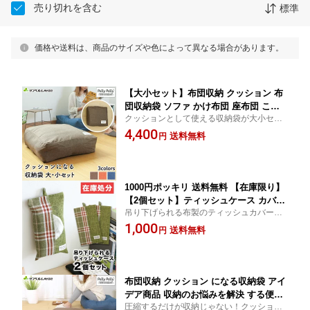
売り切れを含む
標準
価格や送料は、商品のサイズや色によって異なる場合があります。
【大小セット】布団収納 クッション 布
団収納袋 ソファ かけ布団 座布団 こた
クッションとして使える収納袋が大小セッ
つ布団 タオル ブランケット サンベルム
トに！
4,400
クッションになる収納袋大小セット
送料無料
円
1000円ポッキリ 送料無料 【在庫限り】
【2個セット】ティッシュケース カバー
吊り下げられる布製のティッシュカバー。
吊り下げられる 箱あり 箱なし 対応 カ
箱あり、箱なしティッシュに対応していま
1,000
バー 壁掛け 吊り下げ 布製 サンベルム
送料無料
円
す。在庫限り特別2個セットです
布団収納 クッション になる収納袋 アイ
デア商品 収納のお悩みを解決 する便利
圧縮するだけが収納じゃない！クッション
グッズ かけ布団 こたつ布団 冬用衣類を