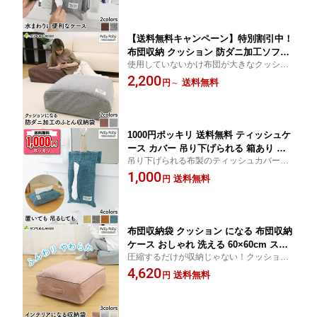
ュ・袋ティッシュの収納にも便利です。
【送料無料キャンペーン】特別割引中！
布団収納 クッション 防ダニ加工ソファ
使用していないかけ布団が大きなクッショ
アイデア商品 収納の悩みを解決します
ンになる収納袋。座布団やこたつ布団、冬
2,200
かけ布団 座布団 こたつ布団 サンベルム
送料無料
円
～
物衣料の収納にも便利です。インテリアに
かけ布団がクッションになるふとん収納
も合う見せる収納でが出来ます。防ダニ加
袋
工で安心。
1000円ポッキリ 送料無料 ティッシュケ
ース カバー 吊り下げられる 箱あり 箱
吊り下げられる布製のティッシュカバー。
なし 対応 カバー 壁掛け 吊り下げ 布製
箱あり、箱なしティッシュに対応していま
1,000
サンベルム
送料無料
円
す。
布団収納袋 クッション になる 布団収納
ケース おしゃれ 洗える 60×60cm スク
圧縮するだけが収納じゃない！クッション
エア 【サンベルム】 掛け布団 こたつ布
として有効利用すれば新たな収納スペース
4,620
団 羽毛布団 毛布 シングル 座布団 フロ
送料無料
円
もできて一石二鳥 布団を捨てるのに困って
アクッション 衣服 衣類 収納袋 省スペ
いた方必見です！毛足が短くふんわりとし
ース 見せる収納 ふんわり オットマン
た生地で年中使えます