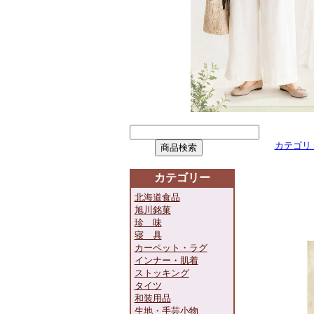
カテゴリ
カテゴリー
北海道食品
旭川銘菓
珍 味
寝 具
カーペット・ラグ
インナー・肌着
ストッキング
タイツ
和装用品
生地・手芸小物