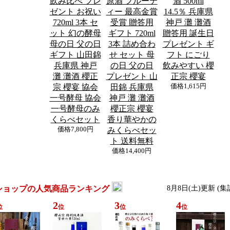
飲み比べ プレ
原酒 フルーテ
酒 500ml
ゼント お祝い
ィー 最高金賞
14.5％ 兵庫県
720ml 3本 セ
受賞 贈答用
神戸 灘 灘酒
ット 幻の酵母
ギフト 720ml
贈答用 誕生日
母の日 父の日
3本 詰め合わ
プレゼント ギ
ギフト 山田錦
せ セット 母
フト にごり
兵庫県 神戸
の日 父の日
飲みやすい 櫻
灘 灘酒 櫻正
プレゼント 山
正宗 櫻宴
宗 櫻宴 協会
田錦 兵庫県
価格
1,615円
一号酵母 協会
神戸 灘 灘酒
一号酵母のみ
櫻正宗 櫻宴
くらべセット
香り華やかの
価格
7,800円
みくらべセッ
ト 送料無料
価格
14,400円
ショップの人気商品ランキング
8月8日(土)更新 (
2
3
4
位
位
位
位