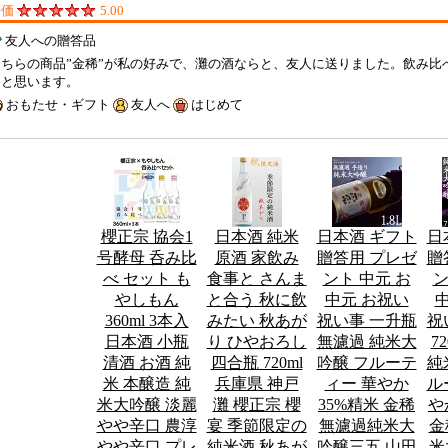
評価
5.00
友人への贈答品
こちらの商品”金稀”が私の好みで、灘の酒ならと、友人に送りました。飲み比
たと思います。
おもたせ・ギフト
友人へ
はじめて
櫻正宗 協会1
日本酒 純米
日本酒 ギフト
日
号酵母 呑み比
原酒 家飲み
贈答用 プレゼ
贈
べ セット も
食事と さんま
ント 中元 お
ン
やしもん
と合う 秋に飲
中元 お祝い
360ml 3本入
みたい 秋あが
祝い事 一升瓶
祝
日本酒 小瓶
り ひやおろし
無濾過 純米大
7
清酒 お酒 純
四合瓶 720ml
吟醸 フルーテ
純
米 本醸造 純
兵庫県 神戸
ィー 華やか
ル
米大吟醸 淡麗
灘 櫻正宗 櫻
35%精米 金稀
や
やや辛口 農淳
宴 季節限定の
無濾過純米大
金
やや辛口 プレ
純米酒 秋あが
吟醸三五 山田
米