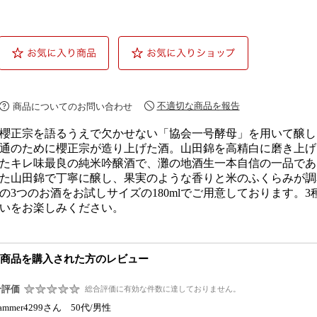
不適切な商品を報告
商品についてのお問い合わせ
櫻正宗を語るうえで欠かせない「協会一号酵母」を用いて醸し
通のために櫻正宗が造り上げた酒。山田錦を高精白に磨き上げ
たキレ味最良の純米吟醸酒で、灘の地酒生一本自信の一品であ
た山田錦で丁寧に醸し、果実のような香りと米のふくらみが調
の3つのお酒をお試しサイズの180mlでご用意しております。
いをお楽しみください。
商品を購入された方のレビュー
合評価
総合評価に有効な件数に達しておりません。
ammer4299さん 50代/男性