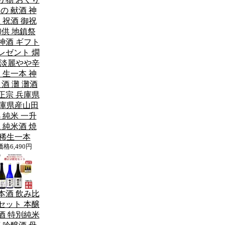
の 献酒 神
 祝酒 御祝
御供 地鎮祭
神酒 ギフト
レゼント 燗
 淡麗やや辛
 生一本 神
 酒 灘 灘酒
正宗 兵庫県
庫県産山田
 純米 一升
 純米酒 焼
稀生一本
価格
6,490円
本酒 飲み比
セット 本醸
酒 特別純米