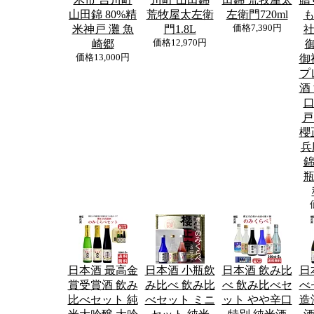
山田錦 80%精
荒牧屋太左衛
左衛門720ml
も
米神戸 灘 魚
門1.8L
価格
7,390円
社
崎郷
価格
12,970円
価格
13,000円
御
プ
酒
口
戸
櫻
兵
錦
瓶
日本酒 最高金
日本酒 小瓶飲
日本酒 飲み比
日
賞受賞酒 飲み
み比べ 飲み比
べ 飲み比べセ
べ
比べセット 純
べセット ミニ
ット やや辛口
造