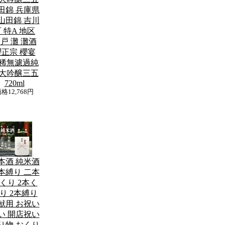
田錦 兵庫県
山田錦 吉川
 特A 地区
戸 灘 灘酒
櫻正宗 櫻宴
稀無濾過純
大吟醸三五
720ml
価格
12,768円
本酒 純米酒
本縛り 二本
くり 2本く
り 2本縛り
献用 お祝い
い 開店祝い
り物 おくり