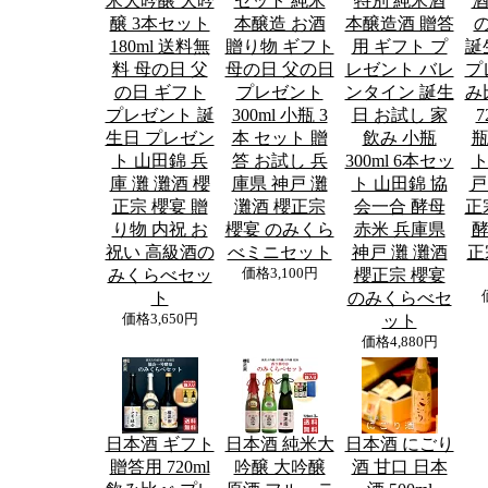
米大吟醸 大吟
セット 純米
特別 純米酒
酒
醸 3本セット
本醸造 お酒
本醸造酒 贈答
180ml 送料無
贈り物 ギフト
用 ギフト プ
誕
料 母の日 父
母の日 父の日
レゼント バレ
プ
の日 ギフト
プレゼント
ンタイン 誕生
み
プレゼント 誕
300ml 小瓶 3
日 お試し 家
7
生日 プレゼン
本 セット 贈
飲み 小瓶
瓶
ト 山田錦 兵
答 お試し 兵
300ml 6本セッ
ト
庫 灘 灘酒 櫻
庫県 神戸 灘
ト 山田錦 協
戸
正宗 櫻宴 贈
灘酒 櫻正宗
会一合 酵母
正
り物 内祝 お
櫻宴 のみくら
赤米 兵庫県
酵
祝い 高級酒の
べミニセット
神戸 灘 灘酒
正
みくらべセッ
価格
3,100円
櫻正宗 櫻宴
ト
のみくらべセ
価格
3,650円
ット
価格
4,880円
日本酒 ギフト
日本酒 純米大
日本酒 にごり
贈答用 720ml
吟醸 大吟醸
酒 甘口 日本