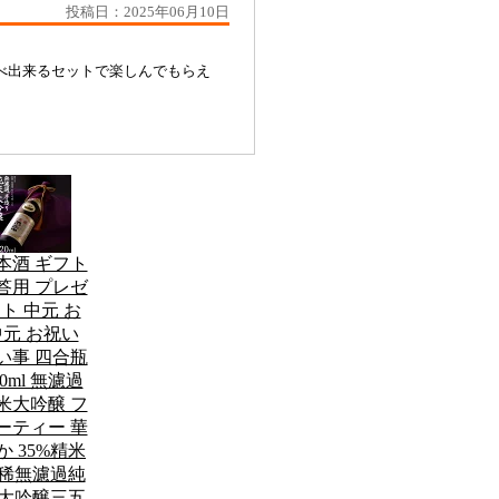
投稿日：2025年06月10日
べ出来るセットで楽しんでもらえ
本酒 ギフト
答用 プレゼ
ト 中元 お
中元 お祝い
い事 四合瓶
20ml 無濾過
米大吟醸 フ
ーティー 華
か 35%精米
稀無濾過純
大吟醸三五