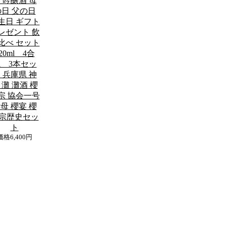
 吟醸酒 母
の日 父の日
生日 ギフト
レゼント 飲
比べ セット
20ml 4合
 3本セッ
 兵庫県 神
 灘 灘酒 櫻
宗 協会一号
母 櫻宴 櫻
宗歴史セッ
ト
価格
6,400円