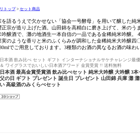
リトップ
>
セット商品
宗を語るうえで欠かせない「協会一号酵母」を用いて醸した純
櫻正宗が造り上げた酒。山田錦を高精白に磨き上げて、米のう
米吟醸酒で、灘の地酒生一本自信の一品である金稀純米吟醸。
果実のような香りと米のふくらみが調和した金稀純米大吟醸四〇
180mlでご用意しております。3種類のお酒の異なるお酒の味
日本酒 飲み比べ セット ギフト インターナショナルサケチャレンジ最優秀純米大
＆ ワイグラスでおいしい日本酒アワード 金賞受賞 !! 送料無料
日本酒 最高金賞受賞酒 飲み比べセット 純米大吟醸 大吟醸 3本セッ
父の日 ギフト プレゼント 誕生日 プレゼント 山田錦 兵庫 灘 灘
い 高級酒のみくらべセット