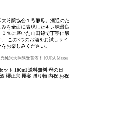
米大吟醸協会１号酵母。酒通のた
まみを全面に表現したキレ味最良
４０％に磨いた山田錦で丁寧に醸
。 この3つのお酒をお試しサイ
わいをお楽しみください。
吟醸受賞酒 !! KURA Master
ト 180ml 送料無料 母の日
酒 櫻正宗 櫻宴 贈り物 内祝 お祝