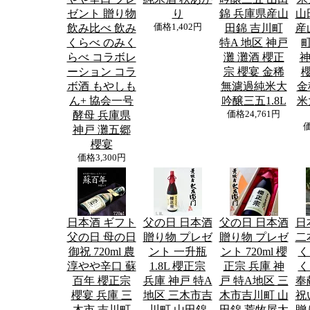
ゼント 贈り物
り
錦 兵庫県産山
山
飲み比べ 飲み
価格
1,402円
田錦 吉川町
産
くらべ のみく
特A 地区 神戸
町
らべ コラボレ
灘 灘酒 櫻正
神
ーション コラ
宗 櫻宴 金稀
ボ酒 もやしも
無濾過純米大
金
ん+ 協会一号
吟醸三五1.8L
米
酵母 兵庫県
価格
24,761円
神戸 灘五郷
櫻宴
価格
3,300円
日本酒 ギフト
父の日 日本酒
父の日 日本酒
日
父の日 母の日
贈り物 プレゼ
贈り物 プレゼ
二
御祝 720ml 農
ント 一升瓶
ント 720ml 櫻
く
淳やや辛口 蘇
1.8L 櫻正宗
正宗 兵庫 神
く
百年 櫻正宗
兵庫 神戸 特A
戸 特A地区 三
奉
櫻宴 兵庫 三
地区 三木市吉
木市吉川町 山
祝
木市 吉川町
川町 山田錦
田錦 荒牧屋太
贈