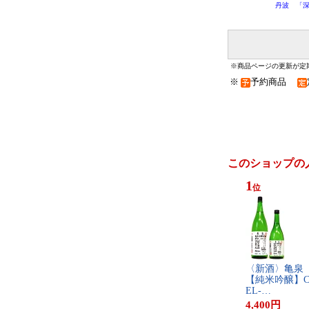
丹波 「深
※商品ページの更新が定
※
予約商品
このショップの
1
位
〈​新​酒​〉​亀​泉​
【​純​米​吟​醸​】​C
E​L​-​…
4,400
円