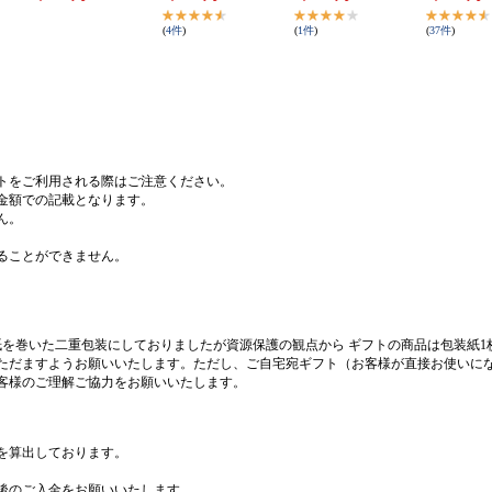
(
4
件
)
(
1
件
)
(
37
件
)
トをご利用される際はご注意ください。
金額での記載となります。
ん。
ることができません。
紙を巻いた二重包装にしておりましたが資源保護の観点から ギフトの商品は包装紙1
ただますようお願いいたします。ただし、ご自宅宛ギフト（お客様が直接お使いに
客様のご理解ご協力をお願いいたします。
を算出しております。
後のご入金をお願いいたします。