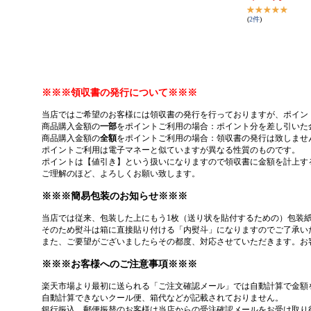
(
2
件
)
※※※領収書の発行について※※※
当店ではご希望のお客様には領収書の発行を行っておりますが、ポイン
商品購入金額の
一部
をポイントご利用の場合：ポイント分を差し引いた
商品購入金額の
全額
をポイントご利用の場合：領収書の発行は致しませ
ポイントご利用は電子マネーと似ていますが異なる性質のものです。
ポイントは【値引き】という扱いになりますので領収書に金額を計上す
ご理解のほど、よろしくお願い致します。
※※※簡易包装のお知らせ※※※
当店では従来、包装した上にもう1枚（送り状を貼付するための）包装
そのため熨斗は箱に直接貼り付ける「内熨斗」になりますのでご了承い
また、ご要望がございましたらその都度、対応させていただきます。お
※※※お客様へのご注意事項※※※
楽天市場より最初に送られる「ご注文確認メール」では自動計算で金額
自動計算できないクール便、箱代などが記載されておりません。
銀行振込、郵便振替のお客様は当店からの受注確認メールをお受け取り