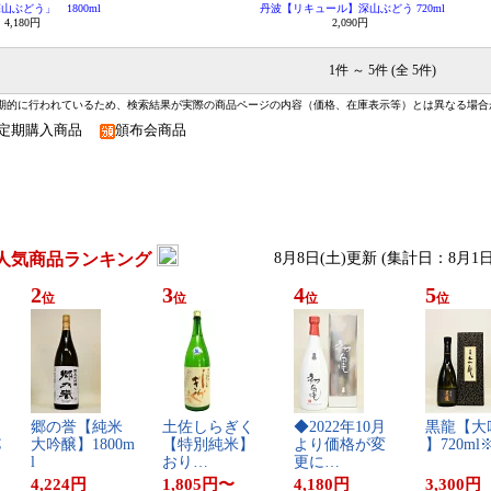
山ぶどう」 1800ml
丹波【リキュール】深山ぶどう 720ml
4,180円
2,090円
1件 ～ 5件 (全 5件)
期的に行われているため、検索結果が実際の商品ページの内容（価格、在庫表示等）とは異なる場合
定期購入商品
頒布会商品
人気商品ランキング
8月8日(土)更新 (集計日：8月1
2
3
4
5
位
位
位
位
郷​の​誉​【​純​米​
土​佐​し​ら​ぎ​く​
◆​2​0​2​2​年​1​0​月​
黒​龍​【​大​
​
大​吟​醸​】​1​8​0​0​m​
【​特​別​純​米​】​
よ​り​価​格​が​変​
】​7​2​0​m​l
l
お​り​…
更​に​…
4,224
円
1,805
円
〜
4,180
円
3,300
円