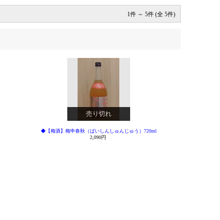
1件 ～ 5件 (全 5件)
売り切れ
◆【梅酒】梅申春秋（ばいしんしゅんじゅう）720ml
2,090円