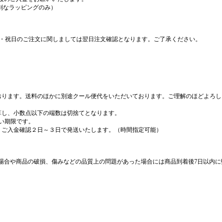
別なラッピングのみ）
日・祝日のご注文に関しましては翌日注文確認となります。ご了承ください。
ております。送料のほかに別途クール便代をいただいております。ご理解のほどよろ
算し、小数点以下の端数は切捨てとなります。
い期限です。
、ご入金確認２日～３日で発送いたします。（時間指定可能）
場合や商品の破損、傷みなどの品質上の問題があった場合には商品到着後7日以内に