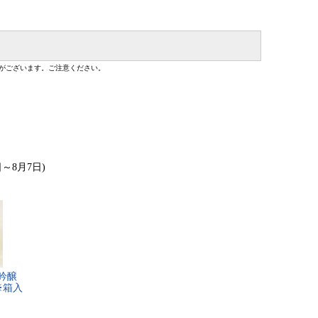
がございます。ご注意ください。
日～8月7日)
吟​醸​
​※​箱​入