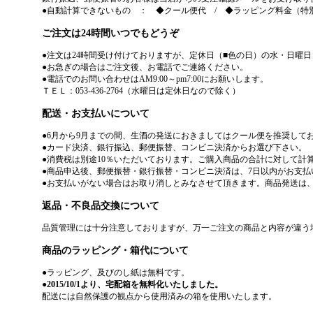
●自動計算できないもの ： ◆クール便代 / ◆ラッピング料金（特
ご注文は24時間いつでもどうぞ
●注文は24時間受け付けておりますが、定休日（■色の日）の水・日曜
●お急ぎの場合はご注文後、お電話でご連絡ください。
●電話でのお問い合わせはAM9:00～pm7:00にお願いします。
ＴＥＬ：053-436-2764（水曜日は定休日なので除く）
配送・お支払いについて
●6月から9月までの間、生酒の発送におきましてはクール便を推奨し
●カード決済、銀行振込、郵便振替、コンビニ決済からお選び下さい。
●消費税は別途10％いただいております。ご購入商品の合計に対して計
●商品申込後、郵便振替・銀行振替・コンビニ決済は、7日以内がお支払
●お支払いがない場合はお取り消しとみなさせて頂きます。商品発送は
返品・不良品交換について
品質管理には十分注意しておりますが、万一ご注文の商品と内容が違う
商品のラッピング・箱代について
●ラッピング、及びのし紙は無料です。
●
2015/10/1より、宅配箱を無料化いたしました。
配送には自然保護の観点から使用済みの箱を使用いたします。