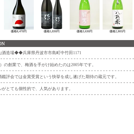
価格
8,470円
価格
5,830円
価格
3,630円
価格
2,805円
酒造場◆◆兵庫県丹波市市島町中竹田1171
2年）の創業で、梅酒を手がけ始めたのは2005年です。
新酒鑑評会では金賞受賞という快挙を成し遂げた期待の蔵元です。
ルがとても個性的で、人気があります。