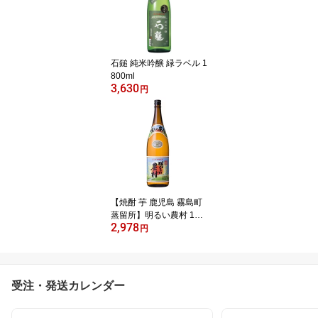
石鎚 純米吟醸 緑ラベル 1
800ml
3,630
円
【焼酎 芋 鹿児島 霧島町
蒸留所】明るい農村 180
2,978
0ml
円
受注・発送カレンダー