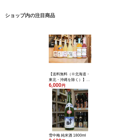
ショップ内の注目商品
【送料無料（※北海道・
東北・沖縄を除く）】梅
6,000
乃宿7種類の中からお好
円
みの3本を選べる 飲み
比べ720mlx3本セット！
雪中梅 純米酒 1800ml