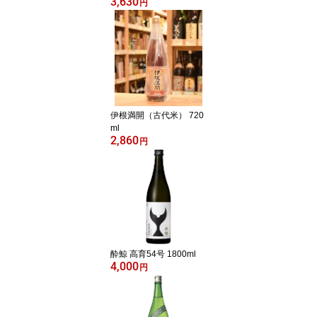
3,630
円
伊根満開（古代米） 720
ml
2,860
円
酔鯨 高育54号 1800ml
4,000
円