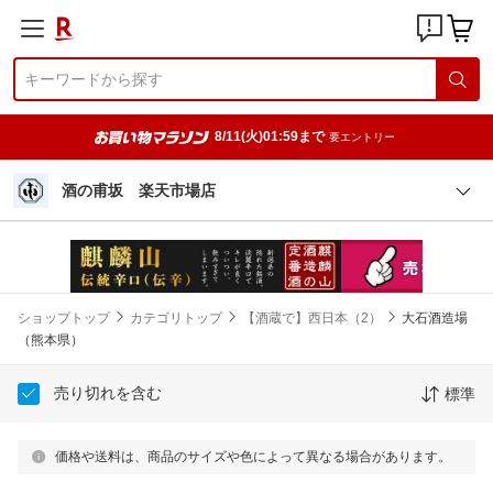
8/11(火)01:59まで
要エントリー
酒の甫坂 楽天市場店
ショップトップ
カテゴリトップ
【酒蔵で】西日本（2）
大石酒造場
（熊本県）
売り切れを含む
標準
価格や送料は、商品のサイズや色によって異なる場合があります。