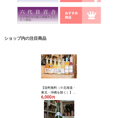
ショップ内の注目商品
【送料無料（※北海道・
東北・沖縄を除く）】梅
6,000
乃宿7種類の中からお好
円
みの3本を選べる 飲み
比べ720mlx3本セット！