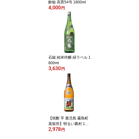
酔鯨 高育54号 1800ml
4,000
円
石鎚 純米吟醸 緑ラベル 1
800ml
3,630
円
【焼酎 芋 鹿児島 霧島町
蒸留所】明るい農村 180
2,978
0ml
円