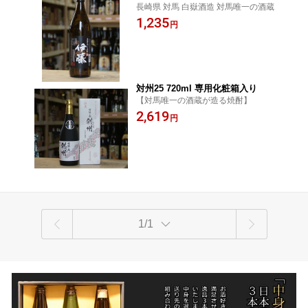
長崎県 対馬 白嶽酒造 対馬唯一の酒蔵
1,235
円
対州25 720ml 専用化粧箱入り
【対馬唯一の酒蔵が造る焼酎】
2,619
円
1/1