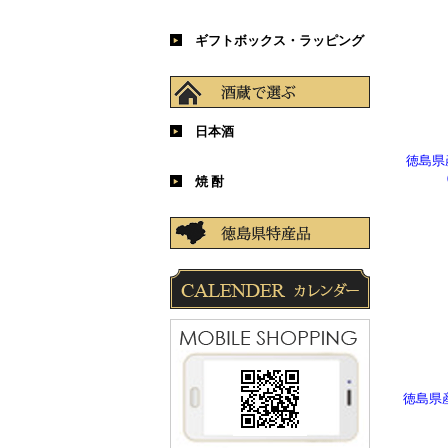
～1,500円
1,501～3,000円
3,001～5,000円
5,001～10,000円
10,000円以上
ギフトボックス・ラッピング
化粧箱
包装紙
紙袋
シール ・ タッグ
メッセージカード
日本酒
徳島県
八百新酒造／雁木
松本酒造／澤屋まつもと
逸見酒造／至
関谷醸造／蓬莱泉
神亀酒造／神亀
酔鯨酒造／酔鯨
丸山酒造場／雪中梅
麒麟山酒造／麒麟山
濱川商店／美丈夫
丹山酒造／丹山
石鎚酒造／石鎚
喜多屋／喜多屋
三芳菊酒造／三芳菊
那賀酒造／旭若松
向井酒造／伊根満開
佐浦／浦霞
大七酒造／大七
梅乃宿酒造／梅乃宿
焼 酎
小牧醸造／一尚
塩田酒造／六代目百合
八千代伝酒造／八千代伝
京屋酒造／甕雫
老松酒造／おこげ
八丈興発／情け嶋
河内酒造／対馬やまねこ
鳥飼酒造／鳥飼
大石酒造場／大石
無手無冠／ダバダ
徳島県