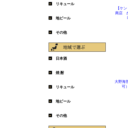
リキュール
【ケン
商店 
梅酒
その他果実
地ビール
その他
日本酒
北海道 ・ 東北
関東 ・ 中部
甲信越
関西
中国 ・ 四国
九州 ・ 沖縄
焼 酎
大野海苔
北海道 ・ 東北
関東 ・ 中部
甲信越
関西
中国 ・ 四国
九州 ・ 沖縄
可
リキュール
北海道 ・ 東北
関東 ・ 中部
甲信越
関西
中国 ・ 四国
九州 ・ 沖縄
地ビール
その他