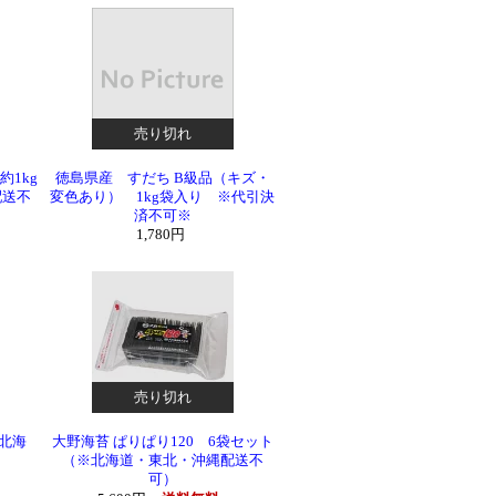
売り切れ
約1kg
徳島県産 すだち B級品（キズ・
配送不
変色あり） 1kg袋入り ※代引決
済不可※
1,780円
売り切れ
※北海
大野海苔 ぱりぱり120 6袋セット
（※北海道・東北・沖縄配送不
可）