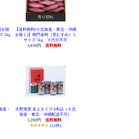
売り切れ
縄を除
【送料無料(※北海道・東北・沖縄
 5kg
を除く)】鳴門金時（里むすめ） L
サイズ 5kg ※代引不可
3,830円
送料無料
海道・
大野海苔 卓上タイプ 4本詰（※北
海道・東北・沖縄配送不可）
3,200円
送料無料
(12件)