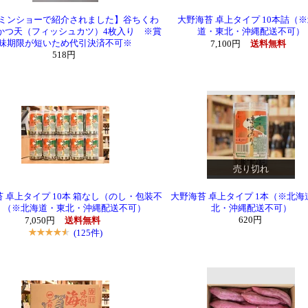
ミンショーで紹介されました】谷ちくわ
大野海苔 卓上タイプ 10本詰（
かつ天（フィッシュカツ）4枚入り ※賞
道・東北・沖縄配送不可）
味期限が短いため代引決済不可※
7,100円
送料無料
518円
売り切れ
 卓上タイプ 10本 箱なし（のし・包装不
大野海苔 卓上タイプ 1本（※北海
）（※北海道・東北・沖縄配送不可）
北・沖縄配送不可）
620円
7,050円
送料無料
(125件)