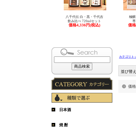
カテゴリト
並び替
価格
日本酒
純米大吟醸 ・ 大吟醸
純米吟醸 ・ 吟醸
純米
本醸造 ・ 普通酒
スパークリング
その他（にごり 等）
焼 酎
芋焼酎
麦焼酎
米焼酎
その他（黒糖、酒粕など）