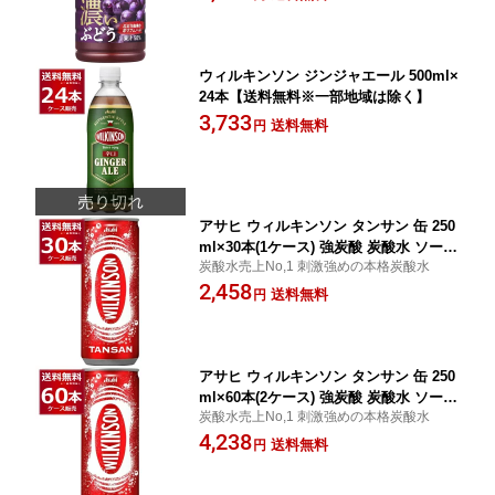
ウィルキンソン ジンジャエール 500ml×
24本【送料無料※一部地域は除く】
3,733
送料無料
円
アサヒ ウィルキンソン タンサン 缶 250
ml×30本(1ケース) 強炭酸 炭酸水 ソーダ
炭酸水売上No,1 刺激強めの本格炭酸水
無糖 無塩【送料無料※一部地域は除
2,458
く】
送料無料
円
アサヒ ウィルキンソン タンサン 缶 250
ml×60本(2ケース) 強炭酸 炭酸水 ソーダ
炭酸水売上No,1 刺激強めの本格炭酸水
無糖 無塩【送料無料※一部地域は除
4,238
く】
送料無料
円