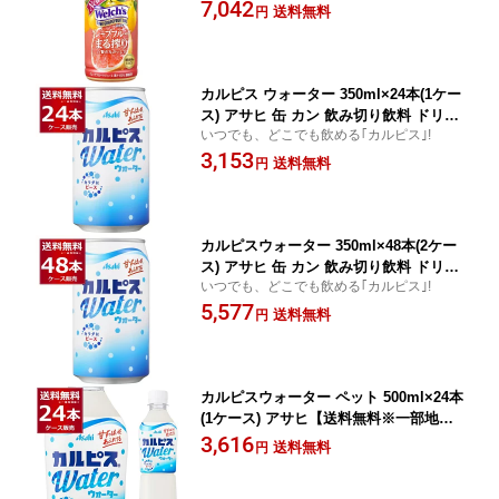
のするジュースです。
7,042
送料無料
円
カルピス ウォーター 350ml×24本(1ケー
ス) アサヒ 缶 カン 飲み切り飲料 ドリン
いつでも、どこでも飲める｢カルピス｣!
ク ジュース ソフトドリンク おすすめ
3,153
まとめ買い【送料無料※一部地域は除
送料無料
円
く】
カルピスウォーター 350ml×48本(2ケー
ス) アサヒ 缶 カン 飲み切り飲料 ドリン
いつでも、どこでも飲める｢カルピス｣!
ク ジュース ソフトドリンク おすすめ
5,577
まとめ買い【送料無料※一部地域は除
送料無料
円
く】
カルピスウォーター ペット 500ml×24本
(1ケース) アサヒ【送料無料※一部地域
は除く】
3,616
送料無料
円