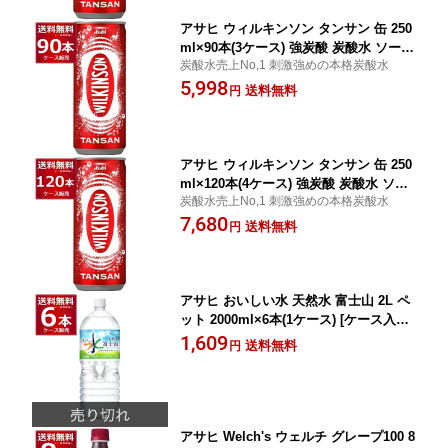
アサヒ ウィルキンソン タンサン 缶 250
ml×90本(3ケース) 強炭酸 炭酸水 ソーダ
炭酸水売上No,1 刺激強めの本格炭酸水
無糖 無塩【送料無料※一部地域は除
5,998
く】
送料無料
円
アサヒ ウィルキンソン タンサン 缶 250
ml×120本(4ケース) 強炭酸 炭酸水 ソー
炭酸水売上No,1 刺激強めの本格炭酸水
ダ 無糖 無塩【送料無料※一部地域は除
7,680
く】
送料無料
円
アサヒ おいしい水 天然水 富士山 2L ペ
ット 2000ml×6本(1ケース) [ケース入数6
本] ミネラルウォーター 【送料無料※一
1,609
送料無料
円
部地域は除く】水 国産 天然水 自然 み
ず ケース販売
アサヒ Welch's ウェルチ グレープ100 8