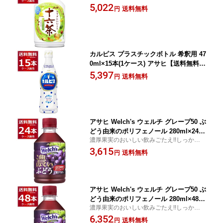
5,022
送料無料
円
カルピス プラスチックボトル 希釈用 47
0ml×15本(1ケース) アサヒ【送料無料※
一部地域は除く】
5,397
送料無料
円
アサヒ Welch's ウェルチ グレープ50 ぶ
どう由来のポリフェノール 280ml×24本
濃厚果実のおいしい飲みごたえ!!しっかり味
(1ケース)【送料無料※一部地域は除く】
のするジュースです。
3,615
送料無料
円
アサヒ Welch's ウェルチ グレープ50 ぶ
どう由来のポリフェノール 280ml×48本
濃厚果実のおいしい飲みごたえ!!しっかり味
(2ケース)【送料無料※一部地域は除く】
のするジュースです。
6,352
送料無料
円