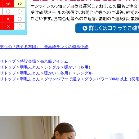
安心の『洗える布団』 最高峰ランクの特殊中綿
リトップ
>
特設会場
>
売れ筋アイテム
リトップ
>
羽毛ふとん
>
シングル
>
暖かい（冬用）
リトップ
>
羽毛ふとん
>
暖かい（冬用）
>
シングル
リトップ
>
羽毛ふとん
>
ダウンパワーで選ぶ
>
ダウンパワー300dp以上（羽