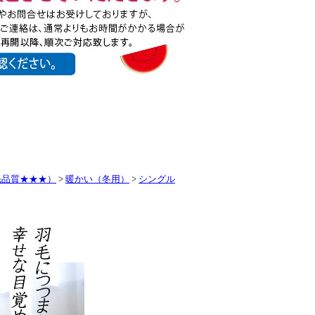
毛品質★★★）
>
暖かい（冬用）
>
シングル