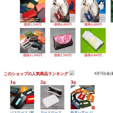
価格
5,500円
価格
4,400円
価格
4,400円
価格
11,000円
価格
5,500円
価格
4,400円
このショップの人気商品ランキング
8月7日(金)
1
2
3
位
位
位
パ​ス​ケ​ー​ス​ ​1​枚​
カ​ー​ド​ケ​ー​ス​ ​
栃​木​レ​ザ​ー​ ​パ​