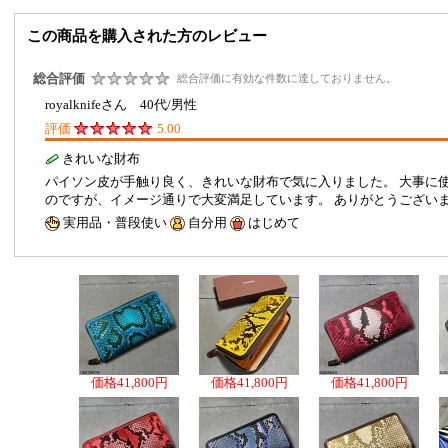
この商品を購入された方のレビュー
総合評価
総合評価に有効な件数に達しておりません。
royalknifeさん 40代/男性
評価
5.00
きれいな財布
パイソン皮が手触り良く、きれいな財布で気に入りました。 大事に
のですが、イメージ通りで大変満足しています。 ありがとうござ
実用品・普段使い
自分用
はじめて
価格
41,800円
価格
41,800円
価格
41,800円