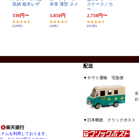
収​納​ ​栃​木​レ​ザ​
本​革​ ​薄​型​ ​ヌ​メ​
ス​ケ​ー​ス​／​カ​
…
…
ー​…
330
円
〜
3,850
円
2,750
円
〜
(
120
件
)
(
10
件
)
(
412
件
)
配送
▼ヤマト運輸 宅急便
全
お
▼日本郵政 クリックポスト
ステムを利用しております。