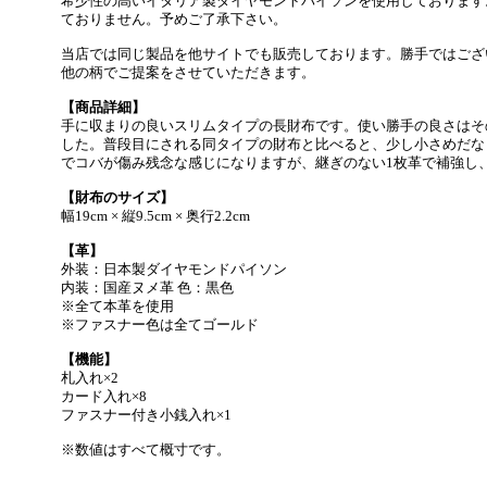
希少性の高いイタリア製ダイヤモントパイソンを使用しております
ておりません。予めご了承下さい。
当店では同じ製品を他サイトでも販売しております。勝手ではござ
他の柄でご提案をさせていただきます。
【商品詳細】
手に収まりの良いスリムタイプの長財布です。使い勝手の良さはそ
した。普段目にされる同タイプの財布と比べると、少し小さめだな
でコバが傷み残念な感じになりますが、継ぎのない1枚革で補強し
【財布のサイズ】
幅19cm × 縦9.5cm × 奥行2.2cm
【革】
外装：日本製ダイヤモンドパイソン
内装：国産ヌメ革 色：黒色
※全て本革を使用
※ファスナー色は全てゴールド
【機能】
札入れ×2
カード入れ×8
ファスナー付き小銭入れ×1
※数値はすべて概寸です。