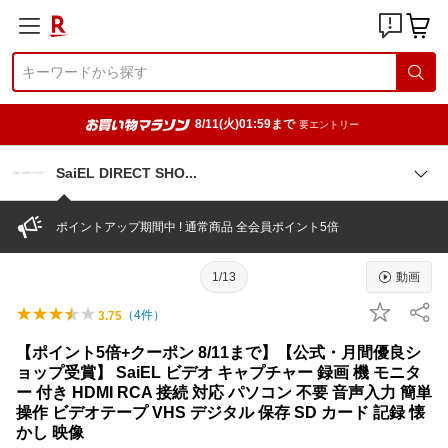
8/11(火)01:59まで
要エントリー
SaiEL DIRECT SH
O
ポイントアップ期間中 ! 通常商品 全会員ポイント5倍
1/13
動画
（
4
件）
3.75
【ポイント5倍+クーポン 8/11まで】【公式・月間優良シ
ョップ受賞】 SaiEL ビデオ キャプチャー 録画 機 モニタ
ー 付き HDMI RCA 接続 対応 パソコン 不要 音声入力 簡単
操作 ビデオテープ VHS デジタル 保存 SD カード 記録 懐
かし 映像