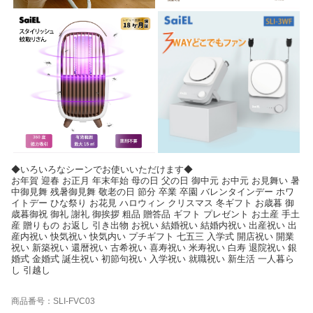
◆いろいろなシーンでお使いいただけます◆
お年賀 迎春 お正月 年末年始 母の日 父の日 御中元 お中元 お見舞い 暑
中御見舞 残暑御見舞 敬老の日 節分 卒業 卒園 バレンタインデー ホワ
イトデー ひな祭り お花見 ハロウィン クリスマス 冬ギフト お歳暮 御
歳暮御祝 御礼 謝礼 御挨拶 粗品 贈答品 ギフト プレゼント お土産 手土
産 贈りもの お返し 引き出物 お祝い 結婚祝い 結婚内祝い 出産祝い 出
産内祝い 快気祝い 快気内い プチギフト 七五三 入学式 開店祝い 開業
祝い 新築祝い 還暦祝い 古希祝い 喜寿祝い 米寿祝い 白寿 退院祝い 銀
婚式 金婚式 誕生祝い 初節句祝い 入学祝い 就職祝い 新生活 一人暮ら
し 引越し
商品番号：SLI-FVC03