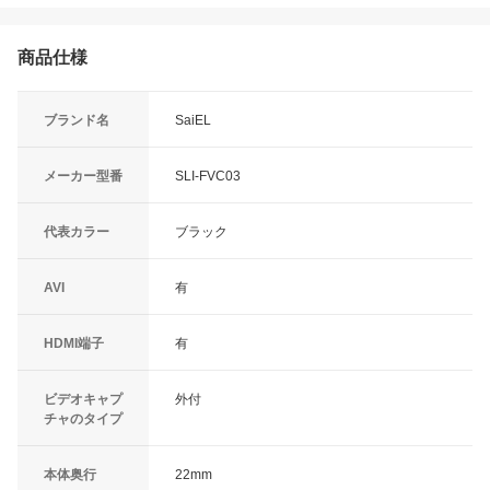
商品仕様
ブランド名
SaiEL
メーカー型番
SLI-FVC03
代表カラー
ブラック
AVI
有
HDMI端子
有
ビデオキャプ
外付
チャのタイプ
本体奥行
22mm