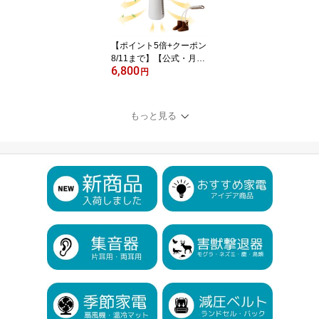
保存 容器 庫 キッチン 収
納 シンプル デザイン コ
ンパクト 日数計算 静音
【ポイント5倍+クーポン
8/11まで】【公式・月間
6,800
優良ショップ受賞】SaiE
円
L ハンガー型 衣類乾燥機
コンパクト 軽量 耐荷重5
kg タイマー 急速乾燥 2W
もっと見る
AY 靴乾燥機 折りたたみ
梅雨対策 部屋干し 生乾
き カビ 湿気 対策 旅行 出
張 ホテル 携帯 Tシャツ
シャツ スーツ ブーツ 靴