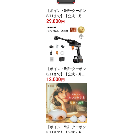
【ポイント5倍+クーポン
8/11まで】【公式・月間
29,800
優良ショップ受賞】 M-W
円
ORKS ポータブル電源 ソ
ーラーパネル セット 大
容量 24000mAh 80Wh
家庭用 蓄電池 非常用電
源 太陽光発電 ソーラー
充電器 防災対策 セット
停電 災害 キャンプ アウ
トドア レジャー 小型 予
【ポイント5倍+クーポン
備電源
8/11まで】【公式・月間
12,000
優良ショップ受賞】 M-W
円
ORKS 高圧洗浄機 コード
レス 充電式 ポータブル
ハンディ クリーナー 6in
1 ノズル 多機能 噴射 強
力 洗車 外壁 掃除 ベラン
ダ 網戸 窓 お風呂 浴室 泥
汚れ 落とし 軽量 最大70
分連続稼働 PSE認証
【ポイント5倍+クーポン
8/11まで】【公式・月間