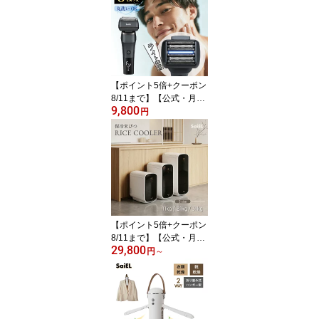
トレッチ 首ケア ネック
ストレッチャー ネックピ
ロー 枕 首枕 コードレス
低周波 ストレッチャー
男女 プレゼント ギフト
誕生日 母の日 父の日
【ポイント5倍+クーポン
8/11まで】【公式・月間
9,800
優良ショップ受賞】 Sai
円
EL 6枚刃 シェーバー 電
動シェーバー 深剃り 早
剃り 密着 オールラウン
ド フローティング ヘッ
ドライト 搭載 髭剃り ひ
げそり キワゾリ刃 もみ
あげ IPX6 防水 丸洗い メ
ンテナンス通知 ロック機
【ポイント5倍+クーポン
能
8/11まで】【公式・月間
29,800
優良ショップ受賞】 Sai
円
～
EL 保冷米びつ 10kg 20k
g 30kg スリム おしゃれ
保冷 米びつ 1合計量 ライ
スストッカー 鮮度保持
酸化防止 虫よけ 対策 米