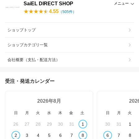
SaiEL DIRECT SHOP
メニュー
4.55
（
505
件）
ショップトップ
ショップカテゴリ一覧
会社概要（支払・配送方法）
受注・発送カレンダー
2026年8月
20
日
月
火
水
木
金
土
日
月
火
26
27
28
29
30
31
1
30
31
1
2
3
4
5
6
7
8
6
7
8