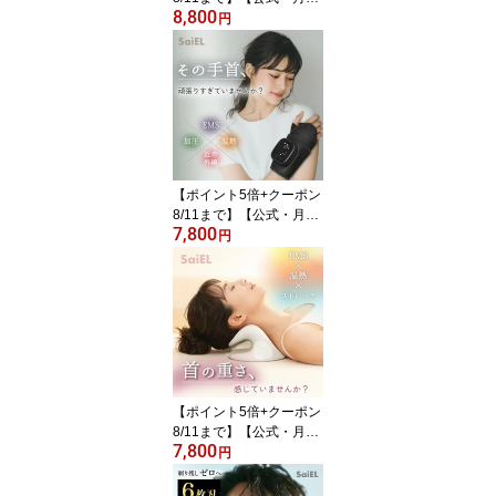
8,800
優良ショップ受賞】SaiE
円
L あったか ハンドマッサ
ージャー 温熱 加圧 ヒー
ター エアーバッグ 5段階
コードレス 手 指 手のひ
ら ツボ押し 指圧 冷え性
血行促進 ハンドケア ハ
ンドウォーマー 男女兼用
プレゼント ギフト 母の
【ポイント5倍+クーポン
日
8/11まで】【公式・月間
7,800
優良ショップ受賞】 Sai
円
EL リストキュア EMS 温
熱 加圧 手首ケア 手首マ
ッサージャー 手首マッサ
ージ 手首サポーター 手
首 手 マッサージ コード
レス 低周波 サポーター
男女 プレゼント ギフト
誕生日 母の日 父の日
【ポイント5倍+クーポン
8/11まで】【公式・月間
7,800
優良ショップ受賞】 Sai
円
EL ネックキュア EMS 温
熱 ストレートネック ス