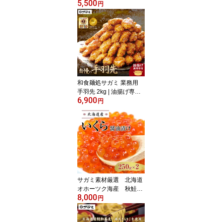
5,500
羽先 20本・みそ煮込 2人
円
前・きしめん 4人前）
【送料無料】【名古屋名
物 名古屋土産 名古屋 め
し 名古屋飯】【ギフト
送料無料 のし対応 のし
記名可能】 お得 手打ち
本格 冷凍 プレゼント 贈
り物
和食麺処サガミ 業務用
手羽先 2kg | 油揚げ専
6,900
用 たれ付 送料無料 熨
円
斗対応 | 手羽中 鶏手羽 か
らあげ 名古屋 名物 お取
寄せ グルメ ギフト 冷凍
【手羽先サミット殿堂
入】【2026年3月ジャパ
ンフードセレクション
グランプリ受賞】
サガミ素材厳選 北海道
オホーツク海産 秋鮭の
8,000
いくら醤油漬け500g 北
円
海道 オホーツク 秋
鮭 国内加工 和食麺処