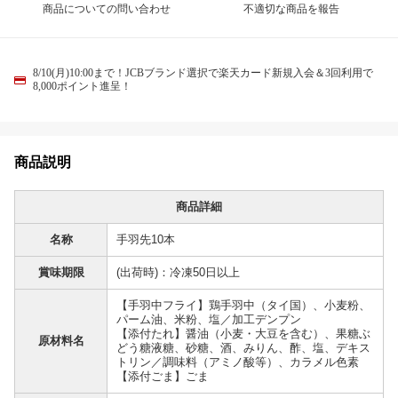
商品についての問い合わせ
不適切な商品を報告
8/10(月)10:00まで！JCBブランド選択で楽天カード新規入会＆3回利用で
8,000ポイント進呈！
商品説明
商品詳細
名称
手羽先10本
賞味期限
(出荷時)：冷凍50日以上
【手羽中フライ】鶏手羽中（タイ国）、小麦粉、
パーム油、米粉、塩／加工デンプン
【添付たれ】醤油（小麦・大豆を含む）、果糖ぶ
原材料名
どう糖液糖、砂糖、酒、みりん、酢、塩、デキス
トリン／調味料（アミノ酸等）、カラメル色素
【添付ごま】ごま