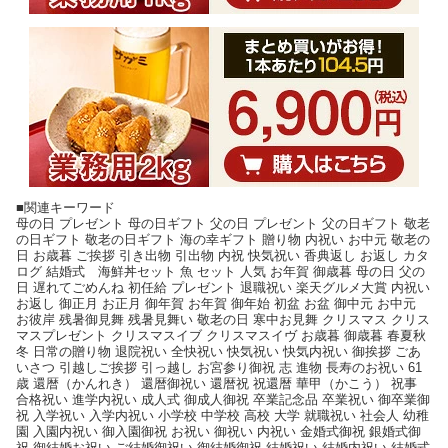
■関連キーワード
母の日 プレゼント 母の日ギフト 父の日 プレゼント 父の日ギフト 敬老
の日ギフト 敬老の日ギフト 海の幸ギフト 贈り物 内祝い お中元 敬老の
日 お歳暮 ご挨拶 引き出物 引出物 内祝 快気祝い 香典返し お返し カタ
ログ 結婚式 海鮮丼セット 魚 セット 人気 お年賀 御歳暮 母の日 父の
日 遅れてごめんね 初任給 プレゼント 退職祝い 楽天グルメ大賞 内祝い
お返し 御正月 お正月 御年賀 お年賀 御年始 初盆 お盆 御中元 お中元
お彼岸 残暑御見舞 残暑見舞い 敬老の日 寒中お見舞 クリスマス クリス
マスプレゼント クリスマスイブ クリスマスイヴ お歳暮 御歳暮 春夏秋
冬 日常の贈り物 退院祝い 全快祝い 快気祝い 快気内祝い 御挨拶 ごあ
いさつ 引越しご挨拶 引っ越し お宮参り御祝 志 進物 長寿のお祝い 61
歳 還暦（かんれき） 還暦御祝い 還暦祝 祝還暦 華甲（かこう） 祝事
合格祝い 進学内祝い 成人式 御成人御祝 卒業記念品 卒業祝い 御卒業御
祝 入学祝い 入学内祝い 小学校 中学校 高校 大学 就職祝い 社会人 幼稚
園 入園内祝い 御入園御祝 お祝い 御祝い 内祝い 金婚式御祝 銀婚式御
祝 御結婚お祝い ご結婚御祝い 御結婚御祝 結婚祝い 結婚内祝い 結婚式