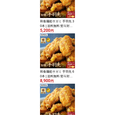
和食麺処サガミ 手羽先 3
0本 | 送料無料 熨斗対応 |
5,200
レンジ調理 時短 手羽中
円
鶏手羽 からあげ 名古屋
名物 お取り寄せ グルメ
ギフト 冷凍 【手羽先サ
ミット殿堂入り】 【202
6年3月 ジャパンフード
セレクション グランプ
リ受賞!! 】
和食麺処サガミ 手羽先 6
0本 | 送料無料 熨斗対応 |
8,900
レンジ調理 可能 手羽中
円
鶏手羽 からあげ 名古屋
名物 お取り寄せ グルメ
ギフト 冷凍【手羽先サミ
ット殿堂入り】 【2026
年3月 ジャパンフード
セレクション グランプ
リ受賞!! 】