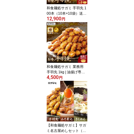
和食麺処サガミ 手羽先 1
00本（10本×10袋）送料
12,900
無料 熨斗対応 レンジ調
円
理 手羽中 鶏手羽 からあ
げ 名古屋 名物 お取寄せ
グルメ ギフト 冷凍 【手
羽先サミット殿堂入り】
【2026年3月 ジャパン
フードセレクション グ
ランプリ受賞】
和食麺処サガミ 業務用
手羽先 1kg | 油揚げ専用
4,500
たれ付 送料無料 熨斗対
円
応 | 手羽中 鶏手羽 からあ
げ 名古屋 名物 お取寄せ
グルメ ギフト 冷凍 【手
羽先サミット殿堂入り】
2026年3月 ジャパンフー
ドセレクション グランプ
リ受賞!!
【和食麺処サガミ】サガ
ミ名古屋めしセット（手