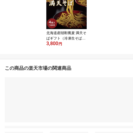
サガミ たっぷり 海
鮮 新鮮 魚卵 少量タ
イプ 便利 高級食材
簡単便利 お歳暮
北海道産韃靼蕎麦 満天そ
ばギフト（冷凍生そば・
3,800
ストレートつゆ付） サガ
円
ミフード そば 蕎麦 そば
ギフト 蕎麦ギフト 国産
つゆ ストレートつゆ わ
さび ワサビ
この商品の楽天市場の関連商品