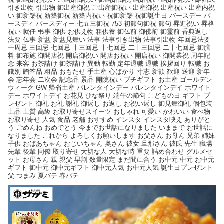
引き出物 引出物 御出産御祝 ご出産御祝い 出産御祝 出産祝い 出産内祝
い 御新築祝 新築御祝 新築内祝い 祝御新築 祝御誕生日 バースデー バ
ースディ バースディー 七五三御祝 753 初節句御祝 節句 昇進祝い 昇格
祝い 就任 弔事 御供 お供え物 粗供養 御仏前 御佛前 御霊前 香典返し
法要 仏事 新盆 新盆見舞い 法事 法事引き出物 法事引出物 年回忌法要
一周忌 三回忌 七回忌 十三回忌 十七回忌 二十三回忌 二十七回忌 御膳
料 御布施 御開店祝 開店御祝い 開店お祝い 開店祝い 御開業祝 周年記
念 来客 お茶請け 御茶請け 異動 転勤 定年退職 退職 挨拶回り 転職 お
餞別 贈答品 粗品 おもたせ 手土産 心ばかり 寸志 新歓 歓迎 送迎 新年
会 忘年会 二次会 記念品 景品 開院祝い プチギフト お土産 ゴールデン
ウィーク GW 帰省土産 バレンタインデー バレンタインデイ ホワイト
デー ホワイトデイ お花見 ひな祭り 端午の節句 こどもの日 ギフト プ
レゼント 御礼 お礼 謝礼 御返し お返し お祝い返し 御見舞御礼 個包装
上品 上質 高級 お取り寄せスイーツ おしゃれ 可愛い かわいい 食べ物
お取り寄せ 人気 食品 老舗 おすすめ インスタ インスタ映え ありがと
う ごめんね おめでとう 今までお世話になりました いままで お世話に
なりました これから よろしくお願いします お父さん お母ん 兄弟 姉妹
子供 おばあちゃん おじいちゃん 奥さん 彼女 旦那さん 彼氏 先生 職場
先輩 後輩 同僚 取り寄せ 大切な人 大切な時 重要 詰め合わせ グルメセ
ット お母さん 親 親父 早割 数量限定 まだ間に合う お中元 中元 お中元
ギフト 御中元 御中元ギフト 御中元人気 お中元人気 誕生日プレゼント
父 つまみ 夏バテ 春バテ