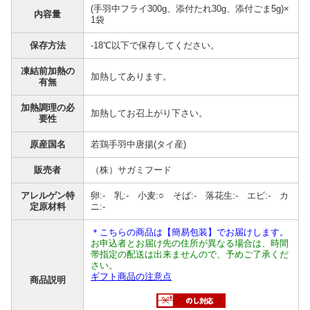
(手羽中フライ300g、添付たれ30g、添付ごま5g)×
内容量
1袋
保存方法
-18℃以下で保存してください。
凍結前加熱の
加熱してあります。
有無
加熱調理の必
加熱してお召上がり下さい。
要性
原産国名
若鶏手羽中唐揚(タイ産)
販売者
（株）サガミフード
アレルゲン特
卵:- 乳:- 小麦:○ そば:- 落花生:- エビ:- カ
定原材料
ニ:-
＊こちらの商品は【簡易包装】でお届けします。
お申込者とお届け先の住所が異なる場合は、時間
帯指定の配送は出来ませんので、予めご了承くだ
さい。
ギフト商品の注意点
商品説明