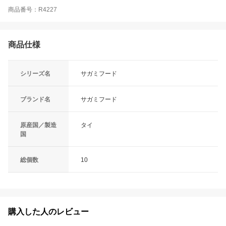
商品番号：R4227
商品仕様
シリーズ名
サガミフード
ブランド名
サガミフード
原産国／製造
タイ
国
総個数
10
購入した人のレビュー