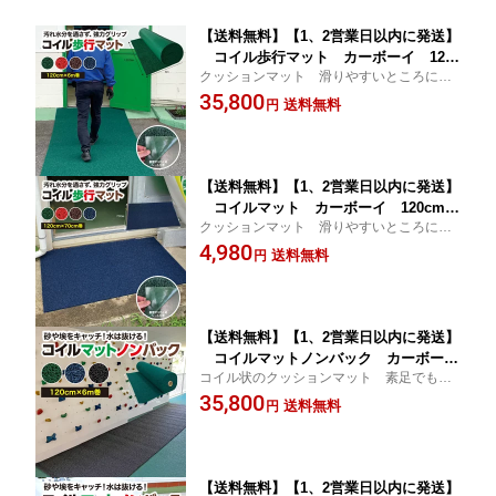
【送料無料】【1、2営業日以内に発送】
コイル歩行マット カーボーイ 120c
クッションマット 滑りやすいところに
m×6M すべり止めマット クッション
転んでも痛くない 素足でも痛くない 車
35,800
性抜群 ロール状でカット可能 汚れ落
送料無料
円
の荷台、トランクルームや足元にも 砂や
としマット 砂や水をマットでキャッ
水分をキャッチ
チ ソフトな感触 遊び場や滑りやすい
ところに
【送料無料】【1、2営業日以内に発送】
コイルマット カーボーイ 120cm×
クッションマット 滑りやすいところに
70cm すべり止めマット クッション
転んでも痛くない 車の荷台、トランクル
4,980
性抜群 カット可能 汚れ落としマッ
送料無料
円
ームや足元にも 砂や水分をキャッチ 好
ト 砂や水をマットでキャッチ ソフト
きなサイズにカットできます
な感触 車のフロアやトランクルームに
【送料無料】【1、2営業日以内に発送】
コイルマットノンバック カーボー
コイル状のクッションマット 素足でも痛
イ 120cm×6M KINB1206 水が抜け
くない 車の荷台、トランクルームや足元
35,800
る すべり止めマット クッション性抜
送料無料
円
にも 砂や水分をキャッチ
群 ロール状でカット可能 汚れ落とし
マット 玄関マット ごみをキャッチ
ソフトな感触 遊び場に
【送料無料】【1、2営業日以内に発送】