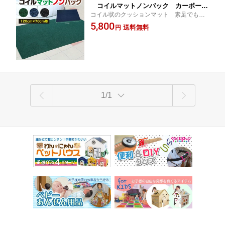
コイルマットノンバック カーボー
コイル状のクッションマット 素足でも痛
イ 70cm×120cm KINB1270 水が抜
くない 車の荷台、トランクルームや足元
5,800
ける すべり止めマット クッション性
送料無料
円
にも 砂や水分をキャッチ
抜群 ロール状でカット可能 汚れ落と
しマット 玄関マット ごみをキャッ
チ ソフトな感触 遊び場に
1/1