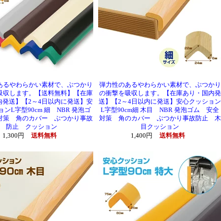
あるやわらかい素材で、ぶつかり
弾力性のあるやわらかい素材で、ぶつかり
吸収します。【送料無料】【在庫
の衝撃を吸収します。【在庫あり・国内発
内発送】【2～4日以内に発送】安
送】【2～4日以内に発送】安心クッション
ンL字型90cm 細 NBR 発泡ゴ
L字型90cm細 木目 NBR 発泡ゴム 安全
対策 角のカバー ぶつかり事故
対策 角のカバー ぶつかり事故防止 木
防止 クッション
目クッション
1,300円
送料無料
1,400円
送料無料