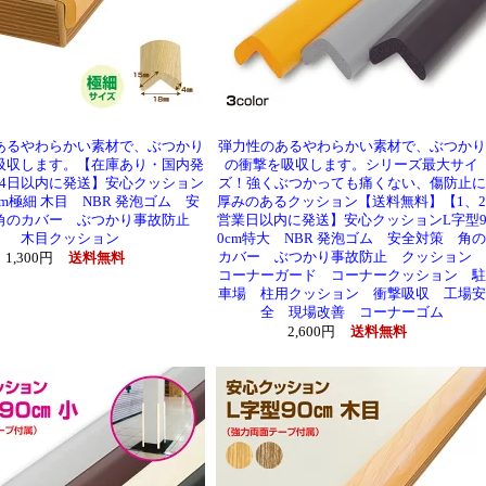
あるやわらかい素材で、ぶつかり
弾力性のあるやわらかい素材で、ぶつかり
吸収します。【在庫あり・国内発
の衝撃を吸収します。シリーズ最大サイ
～4日以内に発送】安心クッション
ズ！強くぶつかっても痛くない、傷防止に
cm極細 木目 NBR 発泡ゴム 安
厚みのあるクッション【送料無料】【1、2
角のカバー ぶつかり事故防止
営業日以内に発送】安心クッションL字型
木目クッション
0cm特大 NBR 発泡ゴム 安全対策 角の
カバー ぶつかり事故防止 クッション
1,300円
送料無料
コーナーガード コーナークッション 駐
車場 柱用クッション 衝撃吸収 工場安
全 現場改善 コーナーゴム
2,600円
送料無料