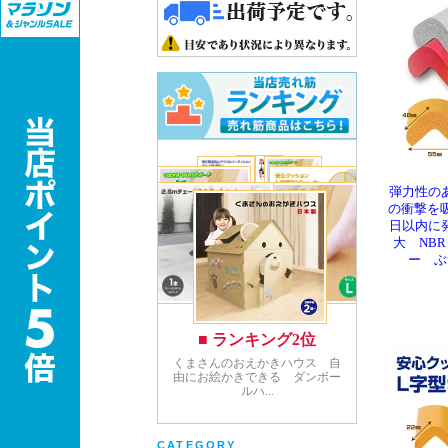
弾力性の
の衝撃を
日以内に発
大 NB
ー ぶ
CATEGORY