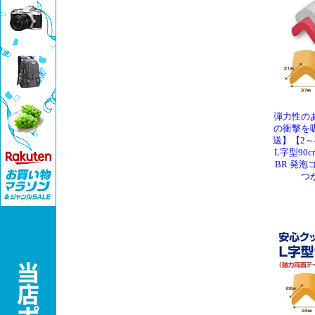
弾力性の
の衝撃を
送】【2
L字型90
BR 発
つ