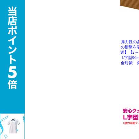
弾力性の
の衝撃を
送】【2
L字型90
全対策 