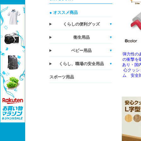
● オススメ商品
くらしの便利グッズ
▼
衛生用品
▼
ベビー用品
▼
弾力性の
の衝撃を
くらし、職場の安全用品
▼
あり・国
心クッショ
ム 安全
スポーツ用品