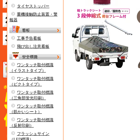
タイヤストッパー
重機接触防止装置・警
報器
工事予告看板
飛び出し注意看板
ワンタッチ取付標識
（イラストタイプ）
ワンタッチ取付標識
（ピクトタイプ）
ワンタッチ取付標識
（三角部蛍光印刷）
ワンタッチ取付標識
（筋かいシート）
ワンタッチ取付標識
（反射印刷）
フラッシュサイン
（LED標識）