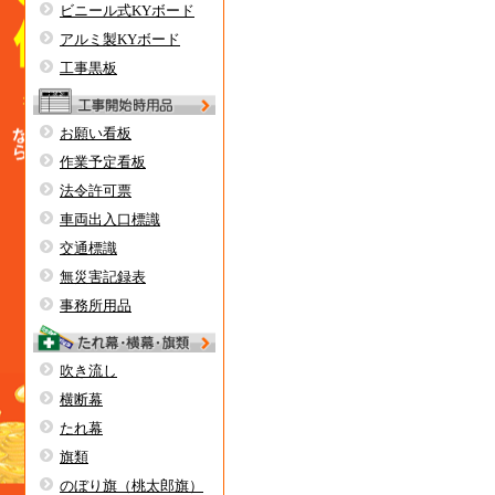
ビニール式KYボード
アルミ製KYボード
工事黒板
お願い看板
作業予定看板
法令許可票
車両出入口標識
交通標識
無災害記録表
事務所用品
吹き流し
横断幕
たれ幕
旗類
のぼり旗（桃太郎旗）