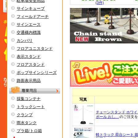
駐車場安全用品
サインキューブ
フィールドアーチ
サインエース
交通構内標識
カンバリ
フロアユニスタンド
表示スタンド
フロアスタンド
ポップサインシリーズ
路面表示用品
採集コンテナ
トラックシート
クランプ
雨水タンク
プラ箱/トロ箱