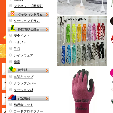
マグネット式回転灯
クッションドラム
安全ベスト
ヘルメット
手袋
レインウェア
腕章
単管キャップ
クランプカバー
クッション材
歩行者マット
コードプロテクター