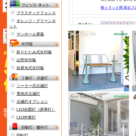
プラスチックフェンス
オレンジ・グリーンネ
ット
マンホール屏風
折りたたみ式矢印板
山型矢印板
自発光式矢印板
ソーラー式点滅灯
電池式点滅灯
点滅灯オプション
LED合図灯（誘導灯）
LED作業灯
回転灯