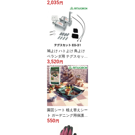
2,035
カラス博士のゴミネット
円
EG-40
鳩よけ ハトよけ 鳥よけ
ベランダ用 テグスセット
3,520
EG-31
円
園芸シート 植え替えシー
ト ガーデニング用保護シ
550
ート サニーシート M
円
EG-74