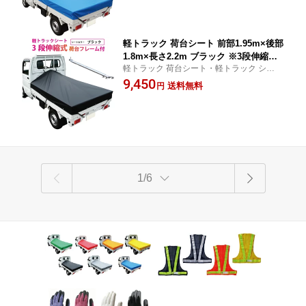
トカバー・トラック 用品 軽トラシート
軽トラック 荷台 幌】
軽トラック 荷台シート 前部1.95m×後部
1.8m×長さ2.2m ブラック ※3段伸縮式
軽トラック 荷台シート・軽トラック シー
荷台フレームセット【軽トラック シー
ト・軽トラック シートカバー 用品
9,450
ト・トラックシート・軽トラック シー
送料無料
円
トカバー・トラック 用品 軽トラシート
軽トラック 荷台 幌 荷台カバー】
1/6