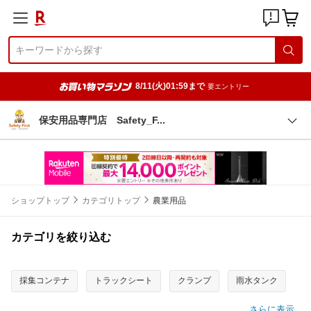
8/11(火)01:59まで
要エントリー
保安用品専門店 Safety_
F
ショップトップ
カテゴリトップ
農業用品
カテゴリを絞り込む
採集コンテナ
トラックシート
クランプ
雨水タンク
さらに表示