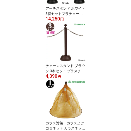
アーチスタンド ホワイト
3個セットプラチェーン5
14,250
m付【駐車場 ポール おし
円
ゃれ チェーンスタンド
駐車禁止 立入禁止 駐車
場 フェンス チェーンポ
ール プラチェーン 車止
め 駐車場 仕切り】
チェーンスタンド ブラウ
ン 3本セット プラスチッ
4,390
クチェーン5m付【駐車
円
場ポールチェーン 駐車場
ポール おしゃれ 駐車禁
止 立入禁止 駐車場 フェ
ンス チェーンポール プ
ラチェーン 車止め 駐車
場 仕切り 可動式 ガレー
ジ 車庫 店舗 工場 ガーデ
ン】
カラス対策・カラスよけ
ゴミネット カラスネット