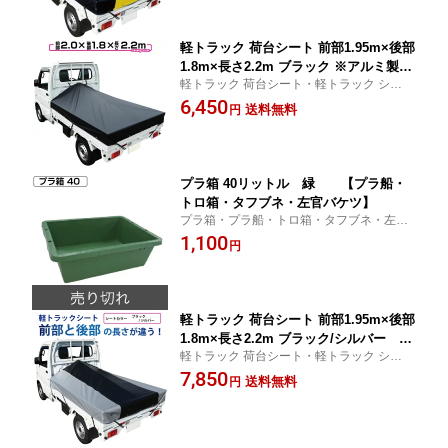
ラシート】
軽トラック 荷台シート 前部1.95m×後部
1.8m×長さ2.2m ブラック ※アルミ製荷
軽トラック 荷台シート・軽トラック シー
台フレーム別売【軽トラック シート・
ト・軽トラック シートカバー 用品
6,450
トラックシート・軽トラック シートカ
送料無料
円
バー・軽トラック 荷台 幌 軽トラシー
ト】
プラ箱 40リットル 緑 【プラ船・
トロ箱・タフブネ・左官バケツ】
プラ箱・プラ船・トロ箱・タフブネ・左官
バケツ
1,100
円
軽トラック 荷台シート 前部1.95m×後部
1.8m×長さ2.2m ブラック/シルバー ツ
軽トラック 荷台シート・軽トラック シー
ートンカラー ※アルミ製荷台フレーム
ト・軽トラック シートカバー 用品
7,850
別売【軽トラック シート・トラックシ
送料無料
円
ート・軽トラック シートカバー・軽ト
ラック 荷台 幌 軽トラシート】