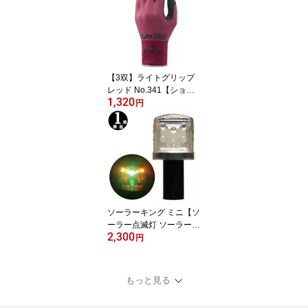
【3双】ライトグリップ
レッド No.341【ショー
1,320
ワ 手袋】
円
ソーラーキング ミニ【ソ
ーラー点滅灯 ソーラー工
2,300
事灯 LED工事灯 工事 保
円
安灯 駐車場】
もっと見る