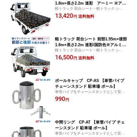
1.8m×長さ2.2m 迷彩 アーミー ※アル
軽トラック 荷台シート・軽トラック シー
ミ製荷台フレーム別売【軽トラック シ
ト・軽トラック シートカバー 用品
13,420
ート・トラックシート・軽トラック シ
送料無料
円
ートカバー・軽トラック 荷台 幌 軽トラ
シート 迷彩柄】
軽トラック 荷台シート 前部1.95m×後部
1.8m×長さ2.2m 迷彩/国防色※アルミ製
軽トラック 荷台シート・軽トラック シー
荷台フレーム別売【軽トラック シー
ト・軽トラック シートカバー 用品
16,500
ト・トラックシート・軽トラック シー
送料無料
円
トカバー・軽トラック 荷台 幌 軽トラシ
ート 迷彩柄】
ポールキャップ CP-AS 【単管パイプ
チェーンスタンド 駐車場 ポール】
単管パイプをチェーンスタンドとして安全
柵！
990
円
中間リング CP-AT 【単管パイプ チェ
ーンスタンド 駐車場 ポール】
単管パイプをチェーンスタンドとして安全