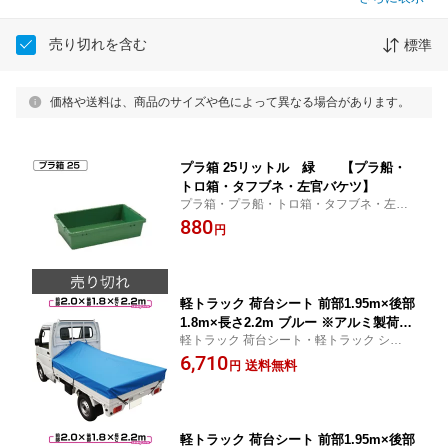
売り切れを含む
標準
価格や送料は、商品のサイズや色によって異なる場合があります。
プラ箱 25リットル 緑 【プラ船・
トロ箱・タフブネ・左官バケツ】
プラ箱・プラ船・トロ箱・タフブネ・左官
バケツ
880
円
軽トラック 荷台シート 前部1.95m×後部
1.8m×長さ2.2m ブルー ※アルミ製荷台
軽トラック 荷台シート・軽トラック シー
フレーム別売【軽トラック シート・ト
ト・軽トラック シートカバー 用品
6,710
ラックシート・軽トラック シートカバ
送料無料
円
ー・トラック 用品 軽トラシート 軽トラ
ック 荷台 幌】
軽トラック 荷台シート 前部1.95m×後部