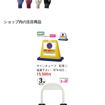
ショップ内の注目商品
サインキューブ 駐車ご
遠慮下さい 874-022
15,500
【両面表示】ウェイト
円
付 イエロー・グレー
【駐車場 ポール 駐車禁
止 立入禁止 駐車場 フェ
ンス チェーンポール プ
ラチェーン】